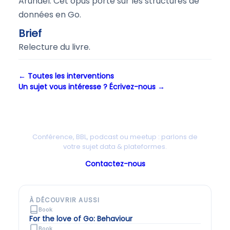
Arundel. Cet opus porte sur les structures de
données en Go.
Brief
Relecture du livre.
← Toutes les interventions
Un sujet vous intéresse ? Écrivez-nous →
Une intervention chez vous ?
Conférence, BBL, podcast ou meetup : parlons de
votre sujet data & plateformes.
Contactez-nous
À DÉCOUVRIR AUSSI
Book
For the love of Go: Behaviour
Book