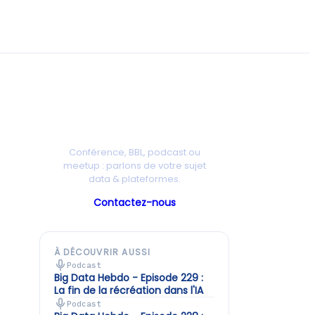
Une intervention chez vous ?
Conférence, BBL, podcast ou
meetup : parlons de votre sujet
data & plateformes.
Contactez-nous
À DÉCOUVRIR AUSSI
Podcast
Big Data Hebdo - Episode 229 :
La fin de la récréation dans l'IA
Podcast