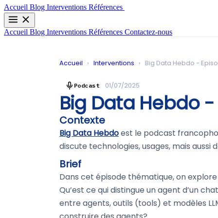
Contactez-nous
Accueil
Blog
Interventions
Références
Accueil
Blog
Interventions
Références
Contactez-nous
Accueil
›
Interventions
›
Big Data Hebdo - Episo
01/07/2025
Podcast
Big Data Hebdo - 
Contexte
Big Data Hebdo
est le podcast francophon
discute technologies, usages, mais aussi d
Brief
Dans cet épisode thématique, on explore le
Qu’est ce qui distingue un agent d’un cha
entre agents, outils (tools) et modèles L
construire des agents?