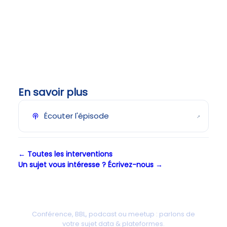
En savoir plus
Écouter l'épisode
↗
← Toutes les interventions
Un sujet vous intéresse ? Écrivez-nous →
Une intervention chez vous ?
Conférence, BBL, podcast ou meetup : parlons de
votre sujet data & plateformes.