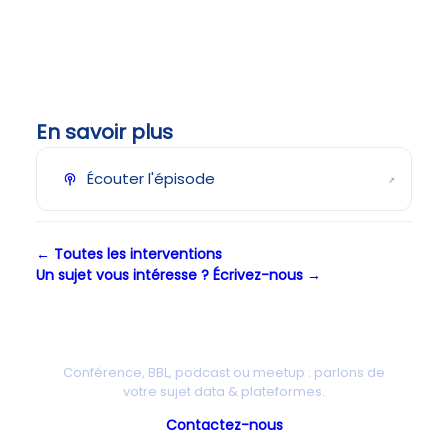
En savoir plus
Écouter l'épisode
↗
← Toutes les interventions
Un sujet vous intéresse ? Écrivez-nous →
Une intervention chez vous ?
Conférence, BBL, podcast ou meetup : parlons de
votre sujet data & plateformes.
Contactez-nous