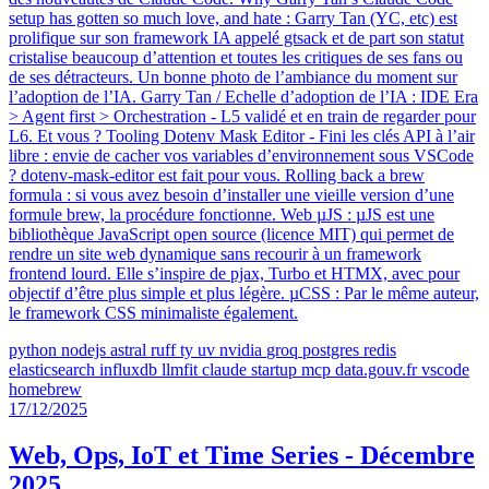
setup has gotten so much love, and hate : Garry Tan (YC, etc) est
prolifique sur son framework IA appelé gtsack et de part son statut
cristalise beaucoup d’attention et toutes les critiques de ses fans ou
de ses détracteurs. Un bonne photo de l’ambiance du moment sur
l’adoption de l’IA. Garry Tan / Echelle d’adoption de l’IA : IDE Era
> Agent first > Orchestration - L5 validé et en train de regarder pour
L6. Et vous ? Tooling Dotenv Mask Editor - Fini les clés API à l’air
libre : envie de cacher vos variables d’environnement sous VSCode
? dotenv-mask-editor est fait pour vous. Rolling back a brew
formula : si vous avez besoin d’installer une vieille version d’une
formule brew, la procédure fonctionne. Web µJS : µJS est une
bibliothèque JavaScript open source (licence MIT) qui permet de
rendre un site web dynamique sans recourir à un framework
frontend lourd. Elle s’inspire de pjax, Turbo et HTMX, avec pour
objectif d’être plus simple et plus légère. µCSS : Par le même auteur,
le framework CSS minimaliste également.
python
nodejs
astral
ruff
ty
uv
nvidia
groq
postgres
redis
elasticsearch
influxdb
llmfit
claude
startup
mcp
data.gouv.fr
vscode
homebrew
17/12/2025
Web, Ops, IoT et Time Series - Décembre
2025