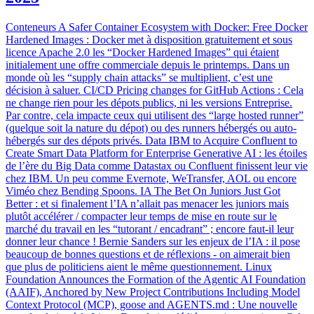
Conteneurs A Safer Container Ecosystem with Docker: Free Docker
Hardened Images : Docker met à disposition gratuitement et sous
licence Apache 2.0 les “Docker Hardened Images” qui étaient
initialement une offre commerciale depuis le printemps. Dans un
monde où les “supply chain attacks” se multiplient, c’est une
décision à saluer. CI/CD Pricing changes for GitHub Actions : Cela
ne change rien pour les dépots publics, ni les versions Entreprise.
Par contre, cela impacte ceux qui utilisent des “large hosted runner”
(quelque soit la nature du dépot) ou des runners hébergés ou auto-
hébergés sur des dépots privés. Data IBM to Acquire Confluent to
Create Smart Data Platform for Enterprise Generative AI : les étoiles
de l’ère du Big Data comme Datastax ou Confluent finissent leur vie
chez IBM. Un peu comme Evernote, WeTransfer, AOL ou encore
Viméo chez Bending Spoons. IA The Bet On Juniors Just Got
Better : et si finalement l’IA n’allait pas menacer les juniors mais
plutôt accélérer / compacter leur temps de mise en route sur le
marché du travail en les “tutorant / encadrant” ; encore faut-il leur
donner leur chance ! Bernie Sanders sur les enjeux de l’IA : il pose
beaucoup de bonnes questions et de réflexions - on aimerait bien
que plus de politiciens aient le même questionnement. Linux
Foundation Announces the Formation of the Agentic AI Foundation
(AAIF), Anchored by New Project Contributions Including Model
Context Protocol (MCP), goose and AGENTS.md : Une nouvelle