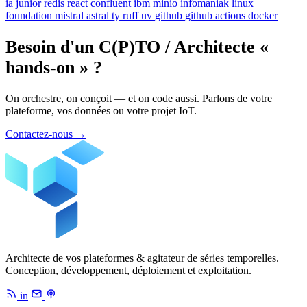
ia
junior
redis
react
confluent
ibm
minio
infomaniak
linux
foundation
mistral
astral
ty
ruff
uv
github
github actions
docker
Besoin d'un C(P)TO / Architecte «
hands-on » ?
On orchestre, on conçoit — et on code aussi. Parlons de votre
plateforme, vos données ou votre projet IoT.
Contactez-nous
→
Architecte de vos plateformes & agitateur de séries temporelles.
Conception, développement, déploiement et exploitation.
in