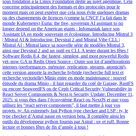
sous fondation à la Linux Foundation dédié au sujet agentique. Cela
concerne principalement des formats et des protocoles pour le
moment mais on peut espérer que cela nous évite quelques dramas
ou des changements de licences (comme la CNCF l’a fait dans le
monde Kubernetes) Euria: the free, sovereign AI assistant to no
longer depend on the American giants : Infomaniak lance son
Assistant IA en mode souverain et écologique. Introducing Mistral 3
| Mistral AI & Introducing: Devstral 2 and Mistral Vibe CLI. |
Mistral AI : Mistral lance sa nouvelle série de modèles Mistral 3,
ainsi que Devstral 2 and un outil en CLI. A tester durant les fêtes !
Software Redis 8.4, the fastest, simplest, and most powerful Redis
yet–now GA in Redis Open Source : Outre son lot d’améliorations
internes (performances, mémoire, replication, streams, atomicité),
cette version apporte la recherche hybride (recherche full text et
recherche vectorielle) Minio entre en mode maintenance : nouvel
épisode du drama Minio - il faut regarder du coté de Garage, RustFS
ou encore SeaweedFS ou de Ceph Critical Security Vulnerability in
React Server Components & Next.js Security Update: December 11,
2025: si vous êtes dans l’écosystème React ou NextJS et que vous
utilisez les “react server components”, il faut mettre à jour vos
projets. ty: An extremely fast Python type checker and LSP : ty, le
type checker d’Astral passe en version beta. Il complète ainsi les
outils du développeur python fournis par Astral : uv et ruff. Bonne
lecture et bonnes fêtes de fin d’année à tous !