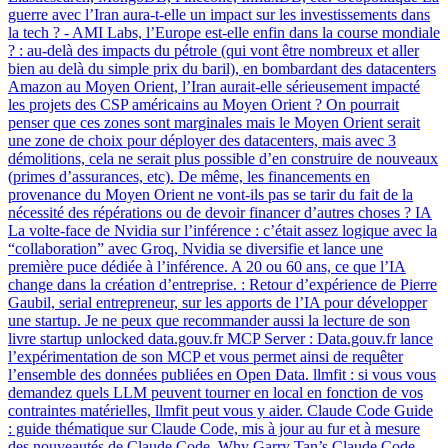
guerre avec l’Iran aura-t-elle un impact sur les investissements dans
la tech ? - AMI Labs, l’Europe est-elle enfin dans la course mondiale
? : au-delà des impacts du pétrole (qui vont être nombreux et aller
bien au delà du simple prix du baril), en bombardant des datacenters
Amazon au Moyen Orient, l’Iran aurait-elle sérieusement impacté
les projets des CSP américains au Moyen Orient ? On pourrait
penser que ces zones sont marginales mais le Moyen Orient serait
une zone de choix pour déployer des datacenters, mais avec 3
démolitions, cela ne serait plus possible d’en construire de nouveaux
(primes d’assurances, etc). De même, les financements en
provenance du Moyen Orient ne vont-ils pas se tarir du fait de la
nécessité des répérations ou de devoir financer d’autres choses ? IA
La volte-face de Nvidia sur l’inférence : c’était assez logique avec la
“collaboration” avec Groq, Nvidia se diversifie et lance une
première puce dédiée à l’inférence. A 20 ou 60 ans, ce que l’IA
change dans la création d’entreprise. : Retour d’expérience de Pierre
Gaubil, serial entrepreneur, sur les apports de l’IA pour développer
une startup. Je ne peux que recommander aussi la lecture de son
livre startup unlocked data.gouv.fr MCP Server : Data.gouv.fr lance
l’expérimentation de son MCP et vous permet ainsi de requêter
l’ensemble des données publiées en Open Data. llmfit : si vous vous
demandez quels LLM peuvent tourner en local en fonction de vos
contraintes matérielles, llmfit peut vous y aider. Claude Code Guide
: guide thématique sur Claude Code, mis à jour au fur et à mesure
des nouveautés de Claude Code. Why Garry Tan’s Claude Code