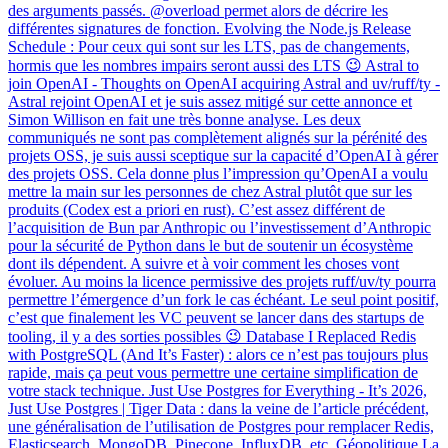
des arguments passés. @overload permet alors de décrire les
différentes signatures de fonction. Evolving the Node.js Release
Schedule : Pour ceux qui sont sur les LTS, pas de changements,
hormis que les nombres impairs seront aussi des LTS 😉 Astral to
join OpenAI - Thoughts on OpenAI acquiring Astral and uv/ruff/ty -
Astral rejoint OpenAI et je suis assez mitigé sur cette annonce et
Simon Willison en fait une très bonne analyse. Les deux
communiqués ne sont pas complètement alignés sur la pérénité des
projets OSS, je suis aussi sceptique sur la capacité d’OpenAI à gérer
des projets OSS. Cela donne plus l’impression qu’OpenAI a voulu
mettre la main sur les personnes de chez Astral plutôt que sur les
produits (Codex est a priori en rust). C’est assez différent de
l’acquisition de Bun par Anthropic ou l’investissement d’Anthropic
pour la sécurité de Python dans le but de soutenir un écosystème
dont ils dépendent. A suivre et à voir comment les choses vont
évoluer. Au moins la licence permissive des projets ruff/uv/ty pourra
permettre l’émergence d’un fork le cas échéant. Le seul point positif,
c’est que finalement les VC peuvent se lancer dans des startups de
tooling, il y a des sorties possibles 😉 Database I Replaced Redis
with PostgreSQL (And It’s Faster) : alors ce n’est pas toujours plus
rapide, mais ça peut vous permettre une certaine simplification de
votre stack technique. Just Use Postgres for Everything - It’s 2026,
Just Use Postgres | Tiger Data : dans la veine de l’article précédent,
une généralisation de l’utilisation de Postgres pour remplacer Redis,
Elasticsearch, MongoDB, Pinecone, InfluxDB, etc. Géopolitique La