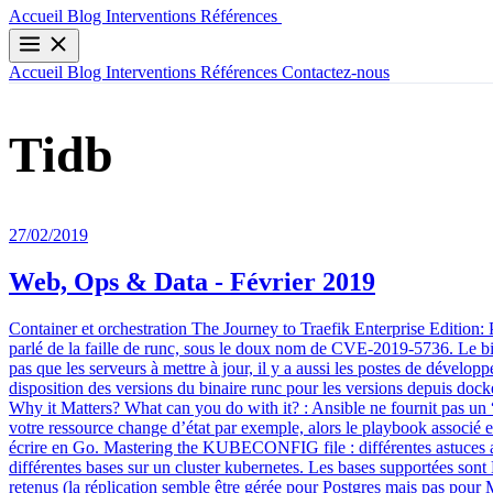
Contactez-nous
Accueil
Blog
Interventions
Références
Accueil
Blog
Interventions
Références
Contactez-nous
Tidb
27/02/2019
Web, Ops & Data - Février 2019
Container et orchestration The Journey to Traefik Enterprise Editio
parlé de la faille de runc, sous le doux nom de CVE-2019-5736. Le bill
pas que les serveurs à mettre à jour, il y a aussi les postes de dévelo
disposition des versions du binaire runc pour les versions depuis doc
Why it Matters? What can you do with it? : Ansible ne fournit pas un “
votre ressource change d’état par exemple, alors le playbook associé e
écrire en Go. Mastering the KUBECONFIG file : différentes astuces
différentes bases sur un cluster kubernetes. Les bases supportées 
retenus (la réplication semble être gérée pour Postgres mais pas pou