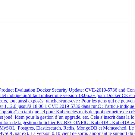
n: Product Evaluation Docker Security Update: CVE-2019-5736 and Conta
et indique qu’il faut utiliser une version 18.06.2+ pour Docker CE et r
ppeurs, tout aussi exposés. rancher/runc-cve : Pour les gens qui ne peuve
ker 1.12.6 jusqu’à 18.06.1 CVE 2019-5736 dans runC : l’article indique 
oprator” en tant que tel pour Kubernetes mais de quoi permettre de créer
st joué. Idem pour la gestion d’un upgrade, etc. Cela s’inscrit dans la 
 autour de la gestion du fichier KUBECONFIG. KubeDB : KubeDB est un
sont MySQL, Postgres, Elasticsearch, Redis, MongoDB et Memcached. Le 
r MySQL par ex). La version 0.10 vient de sortir, apportant le support 