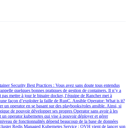
iner Security Best Practices : Vous avez sans doute tous entendus
appelle quelques bonnes pratiques de gestion de containers. Il n’y a
nt pas mettre à jour le binaire docker, l’équipe de Rancher met à
une façon d’exploiter la faille de RunC. Ansible Operator: What is it?
 un operator en se basant sur des playbooks/roles ansible. Ainsi, si
logique de pouvoir développer ses propres Operator sans avoir à les
 operator kubernetes qui vise à pouvoir déployer et gérer
niveau de fonctionnalités dépend beaucoup de la base de données
du cluster Redis Managed Kubernetes Service : OVH vient de lancer son