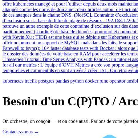
offre kubernetes managé et pour l’utiliser depuis deux mois maintenant
attaques contre les noms de domaine : deux articles autour de l’actua
de ces attaques dans la chaine DNS. (No)SQL Contrainte d’exclusion :
d’exclusion sur la base de filtre de plage de réseaux : 192.168.122.0/2
retrouve un autre exemple de cette contrainte d’exclusion sur des date
partitionnement (sharding) de base de données, pourquoi et comment le 
with Kevin Xu : TIDB est une base qui se déploie sur Kubernetes et qu
offrir notamment un support de MySQL mais dans les faits, le support
Farewell to fsync(): 10× faster database tests with Docker : alors que l’a
le dossier des données de votre base en RAM pour accélérer les temps d
Timeseries Tutorial: Time Series Analysis with Pandas : un tutoriel a
for all our metrics : L’équipe d’OVH Metrics a crée son propre langa
temporelles et comment ils en sont arrivés à créer TSL. On retrouve u
kubernetes
traefik
postgres
pandas
python
docker
runc
operator
ansib
Besoin d'un C(P)TO / Arc
On orchestre, on conçoit — et on code aussi. Parlons de votre platefo
Contactez-nous
→