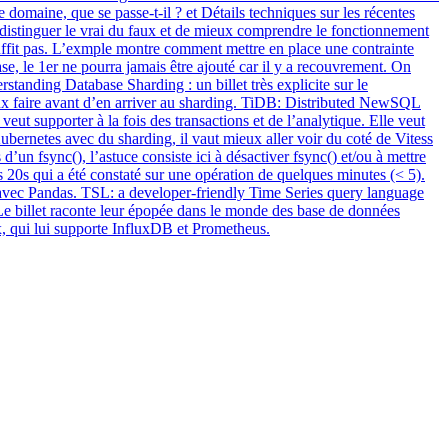
domaine, que se passe-t-il ? et Détails techniques sur les récentes
 distinguer le vrai du faux et de mieux comprendre le fonctionnement
uffit pas. L’exmple montre comment mettre en place une contrainte
se, le 1er ne pourra jamais être ajouté car il y a recouvrement. On
standing Database Sharding : un billet très explicite sur le
mieux faire avant d’en arriver au sharding. TiDB: Distributed NewSQL
t supporter à la fois des transactions et de l’analytique. Elle veut
ernetes avec du sharding, il vaut mieux aller voir du coté de Vitess
 d’un fsync(), l’astuce consiste ici à désactiver fsync() et/ou à mettre
 20s qui a été constaté sur une opération de quelques minutes (< 5).
s avec Pandas. TSL: a developer-friendly Time Series query language
Le billet raconte leur épopée dans le monde des base de données
x, qui lui supporte InfluxDB et Prometheus.