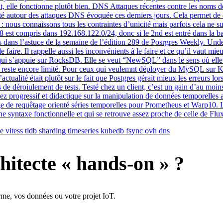
, elle fonctionne plutôt bien. DNS Attaques récentes contre les noms de 
lité autour des attaques DNS évoquée ces derniers jours. Cela permet de
 nous connaissons tous les contraintes d’unicité mais parfois cela ne s
8 est compris dans 192.168.122.0/24, donc si le 2nd est entré dans la ba
s dans l’astuce de la semaine de l’édition 289 de Posrgres Weekly. Under
faire. Il rappelle aussi les inconvénients à le faire et ce qu’il vaut 
i s’appuie sur RocksDB. Elle se veut “NewSQL” dans le sens où elle veu
 reste encore limité. Pour ceux qui veulemnt déployer du MySQL sur Kub
ctualité était plutôt sur le fait que Postgres gérait mieux les erreurs lors
e déroiulement de tests. Testé chez un client, c’est un gain d’au moins
ssez progressif et didactique sur la manipulation de données temporelle
ge de requêtage orienté séries temporelles pour Prometheus et Warp10. 
ne syntaxe fonctionnelle et qui se retrouve assez proche de celle de Flu
le
vitess
tidb
sharding
timeseries
kubedb
fsync
ovh
dns
hitecte « hands-on » ?
rme, vos données ou votre projet IoT.