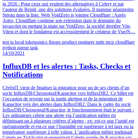
in 2026 : Pour ceux qui veulent des alternatives à Celery et par
l’auteur de Repid, une des solutions évaluées. Il manque néanmoins
Streaq dans la liste. Web VoidZero is joining Cloudflare : Après
Astro, Cloudflare continue son extension dans le domaine du
javascript en mettant la main sur VoidZero, la société derrière Vite,
Vitest et dont le fondateur est accessoirement le créateur de VueJS…
test
ia
local
tokenomics
finops
product engineer
mdn
mcp
cloudflare
python
queue
task
14/10/2021
InfluxDB et les alertes : Tasks, Checks et
Notifications
CérénIT vient de finaliser la migration pour un de ses clients d’un
socle InfluxDB/Chronograf/Kapacitor vers InfluxDB2. Ce billet est
l’occasion de revenir sur la partie alerting et de la migration de
Kapacitor vers des alertes dans InfluxDB2. Dans le cadre du socle
InfluxDB/Chronograf/Kapacitor, le fonctionnement était le suivant :
Les utilisateurs créent une alerte via l’application métier en
définissant un à plusieurs critères d’alertes ; ex: est-ce que l’unité est
opérationnelle et est-ce que l’humidité est supérieure à tel taux ou la
température supérieure à telle valeur. L’application métier traduisait
l’alerte en TickScript et enregistrait l’alerte auprès de Kapacitor via