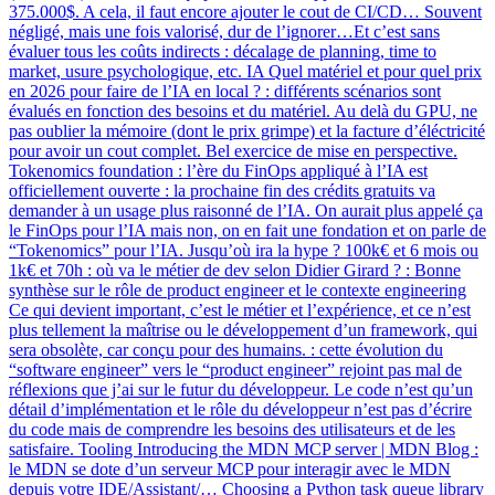
375.000$. A cela, il faut encore ajouter le cout de CI/CD… Souvent
négligé, mais une fois valorisé, dur de l’ignorer…Et c’est sans
évaluer tous les coûts indirects : décalage de planning, time to
market, usure psychologique, etc. IA Quel matériel et pour quel prix
en 2026 pour faire de l’IA en local ? : différents scénarios sont
évalués en fonction des besoins et du matériel. Au delà du GPU, ne
pas oublier la mémoire (dont le prix grimpe) et la facture d’éléctricité
pour avoir un cout complet. Bel exercice de mise en perspective.
Tokenomics foundation : l’ère du FinOps appliqué à l’IA est
officiellement ouverte : la prochaine fin des crédits gratuits va
demander à un usage plus raisonné de l’IA. On aurait plus appelé ça
le FinOps pour l’IA mais non, on en fait une fondation et on parle de
“Tokenomics” pour l’IA. Jusqu’où ira la hype ? 100k€ et 6 mois ou
1k€ et 70h : où va le métier de dev selon Didier Girard ? : Bonne
synthèse sur le rôle de product engineer et le contexte engineering
Ce qui devient important, c’est le métier et l’expérience, et ce n’est
plus tellement la maîtrise ou le développement d’un framework, qui
sera obsolète, car conçu pour des humains. : cette évolution du
“software engineer” vers le “product engineer” rejoint pas mal de
réflexions que j’ai sur le futur du développeur. Le code n’est qu’un
détail d’implémentation et le rôle du développeur n’est pas d’écrire
du code mais de comprendre les besoins des utilisateurs et de les
satisfaire. Tooling Introducing the MDN MCP server | MDN Blog :
le MDN se dote d’un serveur MCP pour interagir avec le MDN
depuis votre IDE/Assistant/… Choosing a Python task queue library