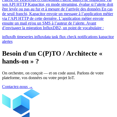
son API HTTP Kapacitor, en mode streaming, évalue si l’alerte doit
être levée ou pas au fur et à mesure de l’arrivée des données En cas
de seuil franchi, Kapacitor envoie un message à l’application métier
via l’API HTTP de cette dernière. L’application métier envoie
ensuite un mail et/ou un SMS à l’auteur de l’alerte. Avant
d’envisager la migration InfluxDB2, un point de vocabulaire :
influxdb
timeseries
influxdata
task
flux
check
notifications
kapacitor
alertes
Besoin d'un C(P)TO / Architecte «
hands-on » ?
On orchestre, on conçoit — et on code aussi. Parlons de votre
plateforme, vos données ou votre projet IoT.
Contactez-nous
→