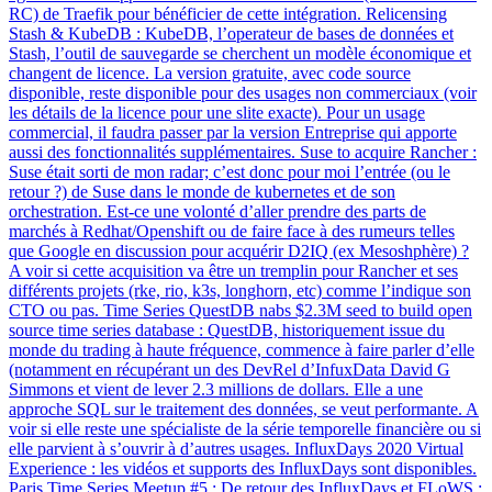
RC) de Traefik pour bénéficier de cette intégration. Relicensing
Stash & KubeDB : KubeDB, l’operateur de bases de données et
Stash, l’outil de sauvegarde se cherchent un modèle économique et
changent de licence. La version gratuite, avec code source
disponible, reste disponible pour des usages non commerciaux (voir
les détails de la licence pour une slite exacte). Pour un usage
commercial, il faudra passer par la version Entreprise qui apporte
aussi des fonctionnalités supplémentaires. Suse to acquire Rancher :
Suse était sorti de mon radar; c’est donc pour moi l’entrée (ou le
retour ?) de Suse dans le monde de kubernetes et de son
orchestration. Est-ce une volonté d’aller prendre des parts de
marchés à Redhat/Openshift ou de faire face à des rumeurs telles
que Google en discussion pour acquérir D2IQ (ex Mesoshphère) ?
A voir si cette acquisition va être un tremplin pour Rancher et ses
différents projets (rke, rio, k3s, longhorn, etc) comme l’indique son
CTO ou pas. Time Series QuestDB nabs $2.3M seed to build open
source time series database : QuestDB, historiquement issue du
monde du trading à haute fréquence, commence à faire parler d’elle
(notamment en récupérant un des DevRel d’InfuxData David G
Simmons et vient de lever 2.3 millions de dollars. Elle a une
approche SQL sur le traitement des données, se veut performante. A
voir si elle reste une spécialiste de la série temporelle financière ou si
elle parvient à s’ouvrir à d’autres usages. InfluxDays 2020 Virtual
Experience : les vidéos et supports des InfluxDays sont disponibles.
Paris Time Series Meetup #5 : De retour des InfluxDays et FLoWS :