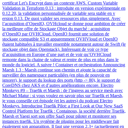
certificat Let’s Encrypt dans un contexte AWS. Custom Variable
Validation in Terraform 0.13 : introduite en version expérimentale en
0.12.20, la validation personnalisée de variable sera stable en v
ersion 0.13. De quoi valider ses ressources plus simplement. Avec
l’acquisition d’OpenIO, OVHcloud se donne pour ambition de créer
la meilleure offre de Stockage Objet du marché : acquisition
d’OpenIO par OVHCloud. OpenIO fournit une solution de
stockage compatible S3 et apparemment OVHVloud et OpenIO
étaient habituées à travailler ensemble notamment autour de Swift (le
stockage objet dans Openstack). Intéressant de voir ce type
d’acquisition en Europe d’une part et de voir qu’OVHCloud
remonte dans la chaine de valeur et rentre de plus en plus dans le
monde du logiciel. A suivre ! Container et orchestration Announcing
Maesh 1.3 : Maesh continue son chemin et ajoute la capacité de
surveiller des namespace particuliées (en plus de pouvoir en
ignorer), le support du lookup des ports (http -> 80), le support de
CoreDNS chez AKS et d’autres améliorations encore. Electro
Mpnkeys #9 – Traefik et Maesh : de l’ingress au service mesh avec
Michael Matur : si vous voulez en savoir plus sur Traefik et Maesh,
je vous conseille cet épisode (et les autres) du podcast Electro
Monkeys. Introducing Traefik Pilot: a First Look at Our New SaaS
Control Platform for Traefik : Containous, la société derrière Traefik,
Maesh et Yaegi sort son offre SaaS pour piloter et monitorer ses
instances traefik. Un système de plugins pour les middleware fait
également son apparaition. Il faut une version 2.3+ (actuellement en