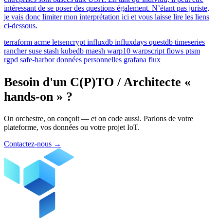
intéressant de se poser des questions également. N’étant pas juriste,
je vais donc limiter mon interprétation ici et vous laisse lire les liens
ci-dessous.
terraform
acme
letsencrypt
influxdb
influxdays
questdb
timeseries
rancher
suse
stash
kubedb
maesh
warp10
warpscript
flows
ptsm
rgpd
safe-harbor
données personnelles
grafana
flux
Besoin d'un C(P)TO / Architecte «
hands-on » ?
On orchestre, on conçoit — et on code aussi. Parlons de votre
plateforme, vos données ou votre projet IoT.
Contactez-nous
→