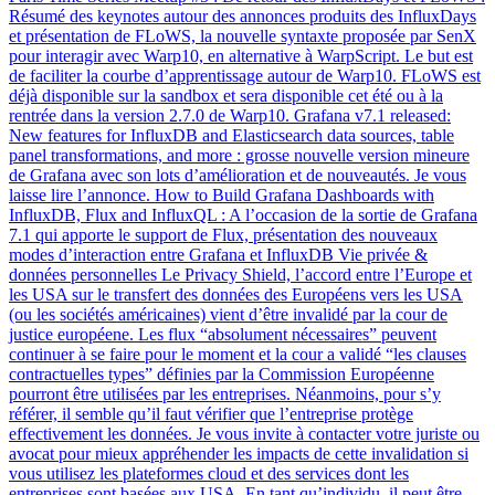
Résumé des keynotes autour des annonces produits des InfluxDays
et présentation de FLoWS, la nouvelle syntaxte proposée par SenX
pour interagir avec Warp10, en alternative à WarpScript. Le but est
de faciliter la courbe d’apprentissage autour de Warp10. FLoWS est
déjà disponible sur la sandbox et sera disponible cet été ou à la
rentrée dans la version 2.7.0 de Warp10. Grafana v7.1 released:
New features for InfluxDB and Elasticsearch data sources, table
panel transformations, and more : grosse nouvelle version mineure
de Grafana avec son lots d’amélioration et de nouveautés. Je vous
laisse lire l’annonce. How to Build Grafana Dashboards with
InfluxDB, Flux and InfluxQL : A l’occasion de la sortie de Grafana
7.1 qui apporte le support de Flux, présentation des nouveaux
modes d’interaction entre Grafana et InfluxDB Vie privée &
données personnelles Le Privacy Shield, l’accord entre l’Europe et
les USA sur le transfert des données des Européens vers les USA
(ou les sociétés américaines) vient d’être invalidé par la cour de
justice européene. Les flux “absolument nécessaires” peuvent
continuer à se faire pour le moment et la cour a validé “les clauses
contractuelles types” définies par la Commission Européenne
pourront être utilisées par les entreprises. Néanmoins, pour s’y
référer, il semble qu’il faut vérifier que l’entreprise protège
effectivement les données. Je vous invite à contacter votre juriste ou
avocat pour mieux appréhender les impacts de cette invalidation si
vous utilisez les plateformes cloud et des services dont les
entreprises sont basées aux USA. En tant qu’individu, il peut être