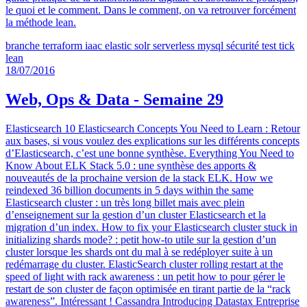
le quoi et le comment. Dans le comment, on va retrouver forcément
la méthode lean.
branche
terraform
iaac
elastic
solr
serverless
mysql
sécurité
test
tick
lean
18/07/2016
Web, Ops & Data - Semaine 29
Elasticsearch 10 Elasticsearch Concepts You Need to Learn : Retour
aux bases, si vous voulez des explications sur les différents concepts
d’Elasticsearch, c’est une bonne synthèse. Everything You Need to
Know About ELK Stack 5.0 : une synthèse des apports &
nouveautés de la prochaine version de la stack ELK. How we
reindexed 36 billion documents in 5 days within the same
Elasticsearch cluster : un très long billet mais avec plein
d’enseignement sur la gestion d’un cluster Elasticsearch et la
migration d’un index. How to fix your Elasticsearch cluster stuck in
initializing shards mode? : petit how-to utile sur la gestion d’un
cluster lorsque les shards ont du mal à se redéployer suite à un
redémarrage du cluster. ElasticSearch cluster rolling restart at the
speed of light with rack awareness : un petit how to pour gérer le
restart de son cluster de façon optimisée en tirant partie de la “rack
awareness”. Intéressant ! Cassandra Introducing Datastax Entreprise