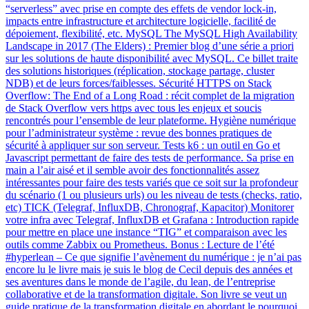
“serverless” avec prise en compte des effets de vendor lock-in,
impacts entre infrastructure et architecture logicielle, facilité de
dépoiement, flexibilité, etc. MySQL The MySQL High Availability
Landscape in 2017 (The Elders) : Premier blog d’une série a priori
sur les solutions de haute disponibilité avec MySQL. Ce billet traite
des solutions historiques (réplication, stockage partage, cluster
NDB) et de leurs forces/faiblesses. Sécurité HTTPS on Stack
Overflow: The End of a Long Road : récit complet de la migration
de Stack Overflow vers https avec tous les enjeux et soucis
rencontrés pour l’ensemble de leur plateforme. Hygiène numérique
pour l’administrateur système : revue des bonnes pratiques de
sécurité à appliquer sur son serveur. Tests k6 : un outil en Go et
Javascript permettant de faire des tests de performance. Sa prise en
main a l’air aisé et il semble avoir des fonctionnalités assez
intéressantes pour faire des tests variés que ce soit sur la profondeur
du scénario (1 ou plusieurs urls) ou les niveau de tests (checks, ratio,
etc) TICK (Telegraf, InfluxDB, Chronograf, Kapacitor) Monitorer
votre infra avec Telegraf, InfluxDB et Grafana : Introduction rapide
pour mettre en place une instance “TIG” et comparaison avec les
outils comme Zabbix ou Prometheus. Bonus : Lecture de l’été
#hyperlean – Ce que signifie l’avènement du numérique : je n’ai pas
encore lu le livre mais je suis le blog de Cecil depuis des années et
ses aventures dans le monde de l’agile, du lean, de l’entreprise
collaborative et de la transformation digitale. Son livre se veut un
guide pratique de la transformation digitale en abordant le pourquoi,