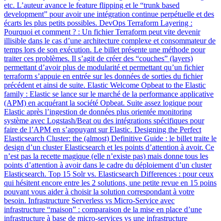
etc. L’auteur avance le feature flipping et le “trunk based
development” pour avoir une intégration continue perpétuelle et des
écarts les plus petits possibles. DevOps Terraform Layering :
Pourquoi et comment ? : Un fichier Terraform peut vite devenir
illisible dans le cas d’une architecture complexe et consommateur de
temps lors de son exécution. Le billet présente une méthode pour
traiter ces problèmes. Il s’agit de créer des “couches” (layers)
permettant d’avoir plus de modularité et permettant qu’un fichier
terraform s’appuie en entrée sur les données de sorties du fichier
précédent et ainsi de suite. Elastic Welcome Opbeat to the Elastic
family : Elastic se lance sur le marché de la performance applicative
(APM) en acquérant la société Opbeat. Suite assez logique pour
Elastic après l’ingestion de données plus orientée monitoring
système avec Logstash/Beat ou des intégrations spécifiques pour
faire de l’APM en s’appuyant sur Elastic. Designing the Perfect
Elasticsearch Cluster: the (almost) Definitive Guide : le billet traite le
design d’un cluster Elasticsearch et les points d’attention à avoir. Ce
n’est pas la recette magique (elle n’existe pas) mais donne tous les
points d’attention à avoir dans le cadre du déploiement d’un cluster
Elasticsearch. Top 15 Solr vs. Elasticsearch Differences : pour ceux
qui hésitent encore entre les 2 solutions, une petite revue en 15 poins
pouvant vous aider à choisir la solution correspondant à votre
besoin. Infrastructure Serverless vs Micro-Service avec
infrastructure “maison” : comparaison de la mise en place d’une
infrastructure à base de micro-services vs une infrastructure