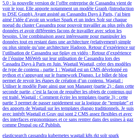
5.0 : la nouvelle version de l’offre entreprise de Cassandra vient de
voir le jour. Elle apporte notamment un modèle Graph (Introduction
to DSE Graph). Ayant assisté au Cassandra Days à Paris, j’ai bien
aimé l’idée d’avoir un worker Spark et un index Solr sur chaque
noeud du cluster Cassandra pour pouvoir travailler au plus près des
données et avoir différentes façons de travailler avec selon les
besoins. Une combinaison assez intéressante pour manipuler les
données tout en restant dans une architecture (relativement) simple
ou plus simple qu’une architecture Hadoop. Retour d’expérience sur
l’utilisation de Cassandra sur 6play en vidéo ; Retour d’expérience
de l’équipe M6Web sur leur utilisation de Cassandra lors des
Cassadra Days à Paris en Juin. Wagtail Wagtail, créer des modèles
de type de contenu - partie 1 : Wagtail est un CMS développé en
python et s’appuyant sur le framework Django. Le billet de blog
permet de revoir les étapes de création d’un contenu. Wagtail :
Utiliser le modèle Page ainsi que son Manager (partie 2) : dans cette
seconde partie, c’est la façon de requêter les objets de contenus qui
est traité. Wagtail : Comment écrire les templates (partie 3) : cette
partie 3 permet de passer rapidement sur la logique de “template” et
des apports de Wagtail sur les templates django traditionnels. Je suis
avec intérêt Wagtail et Grav qui sont 2 CMS assez flexibles et avec
des interfaces ergonomiques et ce sans rentrer dans des usines à gaz
comme Drupal ou eZ Publish.
elasticsearch
cassandra
kubernetes
wagtail
k8s
rkt
solr
spark