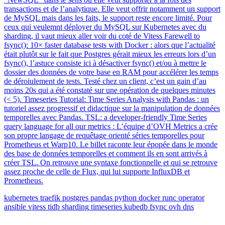
transactions et de l’analytique. Elle veut offrir notamment un support
de MySQL mais dans les faits, le support reste encore limité. Pour
ceux qui veulemnt déployer du MySQL sur Kubernetes avec du
sharding, il vaut mieux aller voir du coté de Vitess Farewell to
fsync(): 10× faster database tests with Docker : alors que l’actualité
était plutôt sur le fait que Postgres gérait mieux les erreurs lors d’un
fsync(), l’astuce consiste ici à désactiver fsync() et/ou à mettre le
dossier des données de votre base en RAM pour accélérer les temps
de déroiulement de tests. Testé chez un client, c’est un gain d’au
moins 20s qui a été constaté sur une opération de quelques minutes
(< 5). Timeseries Tutorial: Time Series Analysis with Pandas : un
tutoriel assez progressif et didactique sur la manipulation de données
temporelles avec Pandas. TSL: a developer-friendly Time Series
query language for all our metrics : L’équipe d’OVH Metrics a crée
son propre langage de requêtage orienté séries temporelles pour
Prometheus et Warp10. Le billet raconte leur épopée dans le monde
des base de données temporelles et comment ils en sont arrivés à
créer TSL. On retrouve une syntaxe fonctionnelle et qui se retrouve
assez proche de celle de Flux, qui lui supporte InfluxDB et
Prometheus.
kubernetes
traefik
postgres
pandas
python
docker
runc
operator
ansible
vitess
tidb
sharding
timeseries
kubedb
fsync
ovh
dns