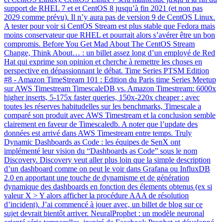
support de RHEL 7 et et CentOS 8 jusqu’à fin 2021 (et non pas
2029 comme prévu). Il n’y aura pas de version 9 de CentOS Linux.
A tester pour voir si CentOS Stream est plus stable que Fedora mais
moins conservateur que RHEL et pourrait alors s’avérer être un bon
compromis. Before You Get Mad About The CentOS Stream
Change, Think About… : un billet assez long d’un employé de Red
Hat qui exprime son opinion et cherche à remettre les choses en
perspective en dépassionnant le débat. Time Series PTSM Edition
#8 - Amazon TimeStream 101 : Edition du Paris time Series Meetup
sur AWS Timestream TimescaleDB vs. Amazon Timestream: 6000x
higher inserts, 5-175x faster queries, 150x-220x cheaper : avec
toutes les réserves habitudelles sur les benchmarks, Timescale a
comparé son produit avec AWS Timestream et la conclusion semble
clairement en faveur de Timescaledb. A noter que l’update des
données est arrivé dans AWS Timestream entre temps. Truly
Dynamic Dashboards as Code : les équipes de SenX ont
implémenté leur vision du “Dashboards as Code” sous le nom
Discovery. Discovery veut aller plus loin que la simple description
d’un dashboard comme on peut le voir dans Grafana ou InfluxDB
2.0 en apportant une touche de dynamisme et de génération
dynamique des dashboards en fonction des élements obtenus (ex si
valeur X > Y alors afficher la procédure AAA de résolution
d’incident). J’ai commencé à jouer avec, un billet de blog sur ce
sujet devrait bientôt arriver. NeuralProphet : un modèle neuronal