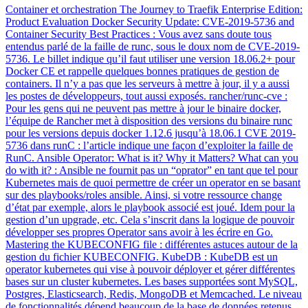
Container et orchestration The Journey to Traefik Enterprise Edition:
Product Evaluation Docker Security Update: CVE-2019-5736 and
Container Security Best Practices : Vous avez sans doute tous
entendus parlé de la faille de runc, sous le doux nom de CVE-2019-
5736. Le billet indique qu’il faut utiliser une version 18.06.2+ pour
Docker CE et rappelle quelques bonnes pratiques de gestion de
containers. Il n’y a pas que les serveurs à mettre à jour, il y a aussi
les postes de développeurs, tout aussi exposés. rancher/runc-cve :
Pour les gens qui ne peuvent pas mettre à jour le binaire docker,
l’équipe de Rancher met à disposition des versions du binaire runc
pour les versions depuis docker 1.12.6 jusqu’à 18.06.1 CVE 2019-
5736 dans runC : l’article indique une façon d’exploiter la faille de
RunC. Ansible Operator: What is it? Why it Matters? What can you
do with it? : Ansible ne fournit pas un “oprator” en tant que tel pour
Kubernetes mais de quoi permettre de créer un operator en se basant
sur des playbooks/roles ansible. Ainsi, si votre ressource change
d’état par exemple, alors le playbook associé est joué. Idem pour la
gestion d’un upgrade, etc. Cela s’inscrit dans la logique de pouvoir
développer ses propres Operator sans avoir à les écrire en Go.
Mastering the KUBECONFIG file : différentes astuces autour de la
gestion du fichier KUBECONFIG. KubeDB : KubeDB est un
operator kubernetes qui vise à pouvoir déployer et gérer différentes
bases sur un cluster kubernetes. Les bases supportées sont MySQL,
Postgres, Elasticsearch, Redis, MongoDB et Memcached. Le niveau
de fonctionnalités dépend beaucoup de la base de données retenus