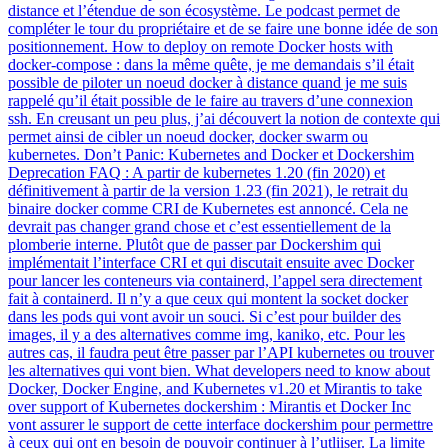
distance et l’étendue de son écosystème. Le podcast permet de
compléter le tour du propriétaire et de se faire une bonne idée de son
positionnement. How to deploy on remote Docker hosts with
docker-compose : dans la même quête, je me demandais s’il était
possible de piloter un noeud docker à distance quand je me suis
rappelé qu’il était possible de le faire au travers d’une connexion
ssh. En creusant un peu plus, j’ai découvert la notion de contexte qui
permet ainsi de cibler un noeud docker, docker swarm ou
kubernetes. Don’t Panic: Kubernetes and Docker et Dockershim
Deprecation FAQ : A partir de kubernetes 1.20 (fin 2020) et
définitivement à partir de la version 1.23 (fin 2021), le retrait du
binaire docker comme CRI de Kubernetes est annoncé. Cela ne
devrait pas changer grand chose et c’est essentiellement de la
plomberie interne. Plutôt que de passer par Dockershim qui
implémentait l’interface CRI et qui discutait ensuite avec Docker
pour lancer les conteneurs via containerd, l’appel sera directement
fait à containerd. Il n’y a que ceux qui montent la socket docker
dans les pods qui vont avoir un souci. Si c’est pour builder des
images, il y a des alternatives comme img, kaniko, etc. Pour les
autres cas, il faudra peut être passer par l’API kubernetes ou trouver
les alternatives qui vont bien. What developers need to know about
Docker, Docker Engine, and Kubernetes v1.20 et Mirantis to take
over support of Kubernetes dockershim : Mirantis et Docker Inc
vont assurer le support de cette interface dockershim pour permettre
à ceux qui ont en besoin de pouvoir continuer à l’utliiser. La limite