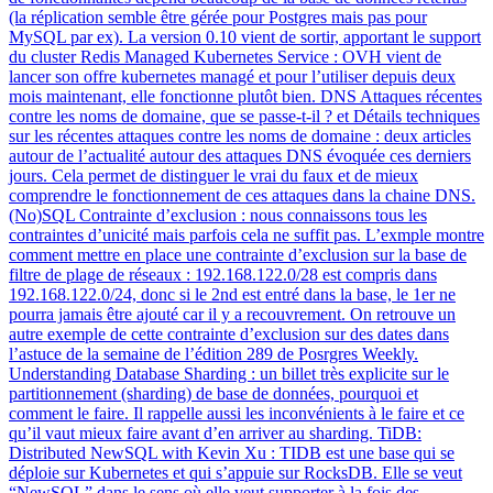
(la réplication semble être gérée pour Postgres mais pas pour
MySQL par ex). La version 0.10 vient de sortir, apportant le support
du cluster Redis Managed Kubernetes Service : OVH vient de
lancer son offre kubernetes managé et pour l’utiliser depuis deux
mois maintenant, elle fonctionne plutôt bien. DNS Attaques récentes
contre les noms de domaine, que se passe-t-il ? et Détails techniques
sur les récentes attaques contre les noms de domaine : deux articles
autour de l’actualité autour des attaques DNS évoquée ces derniers
jours. Cela permet de distinguer le vrai du faux et de mieux
comprendre le fonctionnement de ces attaques dans la chaine DNS.
(No)SQL Contrainte d’exclusion : nous connaissons tous les
contraintes d’unicité mais parfois cela ne suffit pas. L’exmple montre
comment mettre en place une contrainte d’exclusion sur la base de
filtre de plage de réseaux : 192.168.122.0/28 est compris dans
192.168.122.0/24, donc si le 2nd est entré dans la base, le 1er ne
pourra jamais être ajouté car il y a recouvrement. On retrouve un
autre exemple de cette contrainte d’exclusion sur des dates dans
l’astuce de la semaine de l’édition 289 de Posrgres Weekly.
Understanding Database Sharding : un billet très explicite sur le
partitionnement (sharding) de base de données, pourquoi et
comment le faire. Il rappelle aussi les inconvénients à le faire et ce
qu’il vaut mieux faire avant d’en arriver au sharding. TiDB:
Distributed NewSQL with Kevin Xu : TIDB est une base qui se
déploie sur Kubernetes et qui s’appuie sur RocksDB. Elle se veut
“NewSQL” dans le sens où elle veut supporter à la fois des