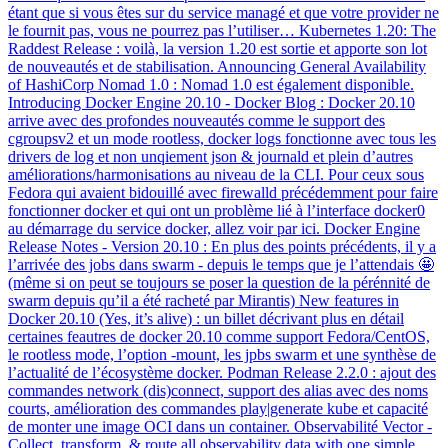
étant que si vous êtes sur du service managé et que votre provider ne
le fournit pas, vous ne pourrez pas l’utiliser… Kubernetes 1.20: The
Raddest Release : voilà, la version 1.20 est sortie et apporte son lot
de nouveautés et de stabilisation. Announcing General Availability
of HashiCorp Nomad 1.0 : Nomad 1.0 est également disponible.
Introducing Docker Engine 20.10 - Docker Blog : Docker 20.10
arrive avec des profondes nouveautés comme le support des
cgroupsv2 et un mode rootless, docker logs fonctionne avec tous les
drivers de log et non unqiement json & journald et plein d’autres
améliorations/harmonisations au niveau de la CLI. Pour ceux sous
Fedora qui avaient bidouillé avec firewalld précédemment pour faire
fonctionner docker et qui ont un problème lié à l’interface docker0
au démarrage du service docker, allez voir par ici. Docker Engine
Release Notes - Version 20.10 : En plus des points précédents, il y a
l’arrivée des jobs dans swarm - depuis le temps que je l’attendais 🤩
(même si on peut se toujours se poser la question de la pérénnité de
swarm depuis qu’il a été racheté par Mirantis) New features in
Docker 20.10 (Yes, it’s alive) : un billet décrivant plus en détail
certaines feautres de docker 20.10 comme support Fedora/CentOS,
le rootless mode, l’option -mount, les jpbs swarm et une synthèse de
l’actualité de l’écosystème docker. Podman Release 2.2.0 : ajout des
commandes network (dis)connect, support des alias avec des noms
courts, amélioration des commandes play|generate kube et capacité
de monter une image OCI dans un container. Observabilité Vector -
Collect, transform, & route all observability data with one simple