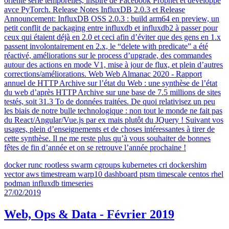
orienté série temporelles, inspiré de Facebook Prophet et développé
avce PyTorch. Release Notes InfluxDB 2.0.3 et Release
Announcement: InfluxDB OSS 2.0.3 : build arm64 en preview, un
petit conflit de packaging entre influxdb et influxdb2 à passer pour
ceux qui étaient déjà en 2.0 et ceci afin d’éviter que des gens en 1.x
passent involontairement en 2.x, le “delete with predicate” a été
réactivé, améliorations sur le process d’upgrade, des commandes
autour des actions en mode V1, mise à jour de flux, et plein d’autres
corrections/améliorations. Web Web Almanac 2020 - Rapport
annuel de HTTP Archive sur l’état du Web : une synthèse de l’état
du web d’après HTTP Archive sur une base de 7.5 millions de sites
testés, soit 31.3 To de données traitées. De quoi relativisez un peu
les biais de notre bulle technologique : non tout le monde ne fait pas
du React/Angular/Vue.js par ex mais plutôt du JQuery ! Suivant vos
usages, plein d’enseignements et de choses intéressantes à tirer de
cette synthèse. Il ne me reste plus qu’à vous souhaiter de bonnes
fêtes de fin d’année et on se retrouve l’année prochaine !
docker
runc
rootless
swarm
cgroups
kubernetes
cri
dockershim
vector
aws
timestream
warp10
dashboard
ptsm
timescale
centos
rhel
podman
influxdb
timeseries
27/02/2019
Web, Ops & Data - Février 2019