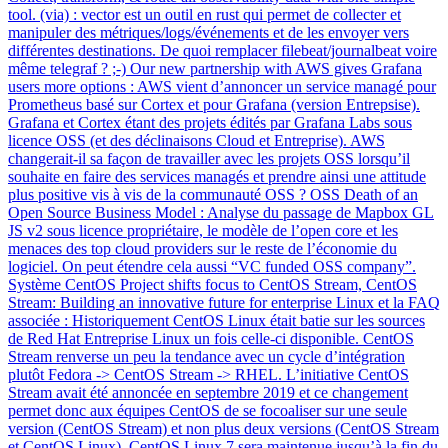
tool. (via) : vector est un outil en rust qui permet de collecter et
manipuler des métriques/logs/événements et de les envoyer vers
différentes destinations. De quoi remplacer filebeat/journalbeat voire
même telegraf ? ;-) Our new partnership with AWS gives Grafana
users more options : AWS vient d’annoncer un service managé pour
Prometheus basé sur Cortex et pour Grafana (version Entrepsise).
Grafana et Cortex étant des projets édités par Grafana Labs sous
licence OSS (et des déclinaisons Cloud et Entreprise). AWS
changerait-il sa façon de travailler avec les projets OSS lorsqu’il
souhaite en faire des services managés et prendre ainsi une attitude
plus positive vis à vis de la communauté OSS ? OSS Death of an
Open Source Business Model : Analyse du passage de Mapbox GL
JS v2 sous licence propriétaire, le modèle de l’open core et les
menaces des top cloud providers sur le reste de l’économie du
logiciel. On peut étendre cela aussi “VC funded OSS company”.
Système CentOS Project shifts focus to CentOS Stream, CentOS
Stream: Building an innovative future for enterprise Linux et la FAQ
associée : Historiquement CentOS Linux était batie sur les sources
de Red Hat Entreprise Linux un fois celle-ci disponible. CentOS
Stream renverse un peu la tendance avec un cycle d’intégration
plutôt Fedora -> CentOS Stream -> RHEL. L’initiative CentOS
Stream avait été annoncée en septembre 2019 et ce changement
permet donc aux équipes CentOS de se focoaliser sur une seule
version (CentOS Stream) et non plus deux versions (CentOS Stream
et CentOS Linux). CentOS Linux 7 sera maintenue jusqu’à la fin du