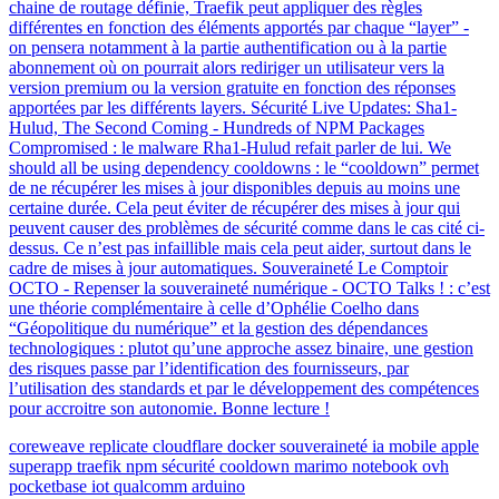
chaine de routage définie, Traefik peut appliquer des règles
différentes en fonction des éléments apportés par chaque “layer” -
on pensera notamment à la partie authentification ou à la partie
abonnement où on pourrait alors rediriger un utilisateur vers la
version premium ou la version gratuite en fonction des réponses
apportées par les différents layers. Sécurité Live Updates: Sha1-
Hulud, The Second Coming - Hundreds of NPM Packages
Compromised : le malware Rha1-Hulud refait parler de lui. We
should all be using dependency cooldowns : le “cooldown” permet
de ne récupérer les mises à jour disponibles depuis au moins une
certaine durée. Cela peut éviter de récupérer des mises à jour qui
peuvent causer des problèmes de sécurité comme dans le cas cité ci-
dessus. Ce n’est pas infaillible mais cela peut aider, surtout dans le
cadre de mises à jour automatiques. Souveraineté Le Comptoir
OCTO - Repenser la souveraineté numérique - OCTO Talks ! : c’est
une théorie complémentaire à celle d’Ophélie Coelho dans
“Géopolitique du numérique” et la gestion des dépendances
technologiques : plutot qu’une approche assez binaire, une gestion
des risques passe par l’identification des fournisseurs, par
l’utilisation des standards et par le développement des compétences
pour accroitre son autonomie. Bonne lecture !
coreweave
replicate
cloudflare
docker
souveraineté
ia
mobile
apple
superapp
traefik
npm
sécurité
cooldown
marimo
notebook
ovh
pocketbase
iot
qualcomm
arduino