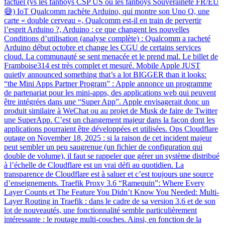
factuel (vs les fanboys CSP US ou les fanboys Souveraineté FR/EU
😅) IoT Qualcomm rachète Arduino, qui montre son Uno Q, une
carte « double cerveau », Qualcomm est-il en train de pervertir
l’esprit Arduino ?, Arduino : ce que changent les nouvelles
Conditions d’utilisation (analyse complète) : Qualcomm a racheté
Arduino début octobre et change les CGU de certains services
cloud. La communauté se sent menacée et le prend mal. Le billet de
Framboise314 est très complet et mesuré. Mobile Apple JUST
quietly announced something that’s a lot BIGGER than it looks:
“the Mini Apps Partner Program” : Apple annonce un programme
de partenariat pour les mini-apps, des applications web qui peuvent
être intégrées dans une “Super App”. Apple envisagerait donc un
produit similaire à WeChat ou au projet de Musk de faire de Twitter
une SuperApp. C’est un changement majeur dans la façon dont les
applications pourraient être développées et utilisées. Ops Cloudflare
outage on November 18, 2025 : si la raison de cet incident majeur
peut sembler un peu saugrenue (un fichier de configuration qui
double de volume), il faut se rappeler que gérer un système distribué
à l’échelle de Cloudflare est un vrai défi au quotidien. La
transparence de Cloudflare est à saluer et c’est toujours une source
d’enseignements. Traefik Proxy 3.6 “Ramequin”: Where Every
Layer Counts et The Feature You Didn’t Know You Needed: Multi-
Layer Routing in Traefik : dans le cadre de sa version 3.6 et de son
lot de nouveautés, une fonctionnalité semble particulièrement
intéressante : le routage multi-couches. Ainsi, en fonction de la