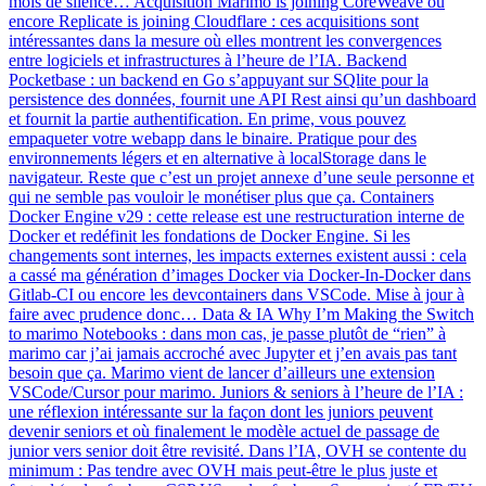
mois de silence… Acquisition Marimo is joining CoreWeave ou
encore Replicate is joining Cloudflare : ces acquisitions sont
intéressantes dans la mesure où elles montrent les convergences
entre logiciels et infrastructures à l’heure de l’IA. Backend
Pocketbase : un backend en Go s’appuyant sur SQlite pour la
persistence des données, fournit une API Rest ainsi qu’un dashboard
et fournit la partie authentification. En prime, vous pouvez
empaqueter votre webapp dans le binaire. Pratique pour des
environnements légers et en alternative à localStorage dans le
navigateur. Reste que c’est un projet annexe d’une seule personne et
qui ne semble pas vouloir le monétiser plus que ça. Containers
Docker Engine v29 : cette release est une restructuration interne de
Docker et redéfinit les fondations de Docker Engine. Si les
changements sont internes, les impacts externes existent aussi : cela
a cassé ma génération d’images Docker via Docker-In-Docker dans
Gitlab-CI ou encore les devcontainers dans VSCode. Mise à jour à
faire avec prudence donc… Data & IA Why I’m Making the Switch
to marimo Notebooks : dans mon cas, je passe plutôt de “rien” à
marimo car j’ai jamais accroché avec Jupyter et j’en avais pas tant
besoin que ça. Marimo vient de lancer d’ailleurs une extension
VSCode/Cursor pour marimo. Juniors & seniors à l’heure de l’IA :
une réflexion intéressante sur la façon dont les juniors peuvent
devenir seniors et où finalement le modèle actuel de passage de
junior vers senior doit être revisité. Dans l’IA, OVH se contente du
minimum : Pas tendre avec OVH mais peut-être le plus juste et