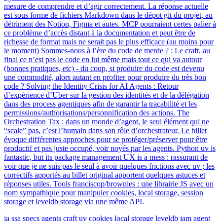
mesure de comprendre et d’agir correctement. La réponse actuelle
est sous forme de fichiers Markdown dans le dépot git du projet, au
détriment des Notion, Figma et autes. MCP pourraient certes palier à
ce problème d’accès distant à la documentation et peut être de
richesse de format mais ne serait pas le plus efficace (au moins pour
le moment) Sommes-nous à l’ère du code de merde ? : Le craft, au
final ce n’est pas le code en lui même mais tout ce qui va autour
(bonnes pratiques, etc) - du coup, si produire du code est devenu
une commodité, alors autant en profiter pour produire du très bon
code ? Solving the Identity Crisis for AI Agents : Retour
d’expérience d’Uber sur la gestion des identités et de la délégation
dans des process agentiques afin de garantir la traçabilité et les
permissions/authorisations/personnification des actions. The
Orchestration Tax : dans un monde d’agent, le seul élément qui ne
“scale” pas, c’est l’humain dans son rôle d’orchestrateur. Le billet
évoque différentes approches pour se protéger/préserver pour être
productif et pas juste occupé, voir noyés par les agents. Python uv is
fantastic, but its package management UX is a mess : rassurant de
voir que je ne suis pas le seul à avoir quelques frictions avec uv ; les
correctifs apportés au billet original apportent quelques astuces et
réponses utiles. Tools franciscop/brownies : une librairie JS avec un
nom sympathique pour manipuler cookies, local storage, session
storage et leveldb storage via une même API.
ia
ssa
specs
agents
craft
uv
cookies
local storage
leveldb
iam
agent