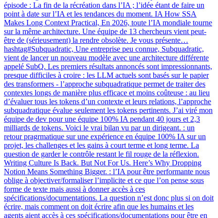
épisode : La fin de la récréation dans l’IA ; l’idée étant de faire un
point à date sur l’IA et les tendances du moment. IA How SSA
Makes Long Context Practical, En 2026, toute l’IA mondiale tourne
sur la même architecture. Une équipe de 13 chercheurs vient peut-
être de (sérieusement) la rendre obsolète. Je vous présente…
hashtag#Subquadratic, Une entreprise peu connue, Subquadratic,
vient de lancer un nouveau modèle avec une architecture différente
appelé SubQ. Les premiers résultats annoncés sont impressionnants,
presque difficiles à croire : les LLM actuels sont basés sur le papier
des transformers - l’approche subquadratique permet de traiter des
contextes longs de manière plus efficace et moins coûteuse : au lieu
d’évaluer tous les tokens d’un contexte et leurs relations, l’approche
subquadratique évalue seulement les tokens pertinents. J’ai viré mon
équipe de dev pour une équipe 100% IA pendant 40 jours et 2,3
milliards de tokens. Voici le vrai bilan vu par un dirigeant. : un
retour pragrmatique sur une expérience en équipe 100% IA sur un
projet, les challenges et les gains à court terme et long terme. La
question de garder le contrôle restant le fil rouge de la réflexion.
Writing Culture Is Back. But Not For Us. Here’s Why Dropping
Notion Means Something Bigger. : l’IA pour être performante nous
oblige à objectiver/formaliser l’implicite et ce que l’on pense sous
forme de texte mais aussi à donner accès à ces
spécifications/documentations. La question n’est donc plus si on doit
écrire, mais comment on doit écrire afin que les humains et les
agents aient accès à ces spécifications/documentations pour être en