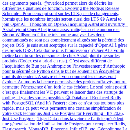
des arguments passés. @overload permet alors de décrire les
différentes signatures de fonction. Evolving the Node.js Release
Schedule : Pour ceux qui sont sur les LTS, pas de changements,
hormis que les nombres impairs seront aussi des LTS 😉 Astral to
join OpenAI - Thoughts on OpenAI acquiring Astral and uv/ruff/ty -
Astral rejoint OpenAI et je suis assez mitigé sur cette annonce et
Simon Willison en fait une très bonne analyse. Les deux
communiqués ne sont pas complètement alignés sur la pérénité des
projets OSS, je suis aussi sceptique sur la capacité d’OpenAI à gérer
des projets OSS. Cela donne plus l’impression qu’OpenAI a voulu
mettre la main sur les personnes de chez Astral plutôt que sur les
produits (Codex est a priori en rust). C’est assez différent de
l’acquisition de Bun par Anthropic ou l’investissement d’Anthropic
pour la sécurité de Python dans le but de soutenir un écosystème
dont ils dépendent. A suivre et à voir comment les choses vont
évoluer. Au moins la licence permissive des projets ruff/uv/ty pourra
permettre l’émergence d’un fork le cas échéant. Le seul point positif,
c’est que finalement les VC peuvent se lancer dans des startups de
tooling, il y a des sorties possibles 😉 Database I Replaced Redis
with PostgreSQL (And It’s Faster) : alors ce n’est pas toujours plus
rapide, mais ça peut vous permettre une certaine simplification de
votre stack technique. Just Use Postgres for Everything - It’s 2026,
Just Use Postgres | Tiger Data : dans la veine de l’article précédent,
une généralisation de l’utilisation de Postgres pour remplacer Redis,
Elasticsearch, MongoDB, Pinecone, InfluxDB, etc. Géopolitique La