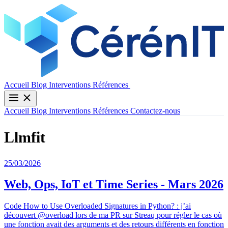
Contactez-nous
Accueil
Blog
Interventions
Références
Accueil
Blog
Interventions
Références
Contactez-nous
Llmfit
25/03/2026
Web, Ops, IoT et Time Series - Mars 2026
Code How to Use Overloaded Signatures in Python? : j’ai
découvert @overload lors de ma PR sur Streaq pour régler le cas où
une fonction avait des arguments et des retours différents en fonction