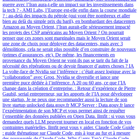
guerre avec l’Iran aura-t-elle un impact sur les investissements dans
la tech ? - AMI Labs, l’Europe est-elle enfin dans la course mondiale
? : au-delà des impacts du pétrole (qui vont être nombreux et aller
bien au delà du simple prix du baril), en bombardant des datacenters
Amazon au Moyen Orient, l’Iran aurait-elle sérieusement impacté
les projets des CSP américains au Moyen Orient ? On pourrait
penser que ces zones sont marginales mais le Moyen Orient serait
une zone de choix pour déployer des datacenters, mais avec 3
démolitions, cela ne serait plus possible d’en construire de nouveaux
(primes d’assurances, etc). De même, les financements en
provenance du Moyen Orient ne vont-ils pas se tarir du fait de la
nécessité des répérations ou de devoir financer d’autres choses ? IA
La volte-face de Nvidia sur l’inférence : c’était assez logique avec la
“collaboration” avec Groq, Nvidia se diversifie et lance une
première puce dédiée à l’inférence. A 20 ou 60 ans, ce que l’IA
change dans la création d’entreprise. : Retour d’expérience de Pierre
Gaubil, serial entrepreneur, sur les apports de l’IA pour développer
une startup. Je ne peux que recommander aussi la lecture de son
livre startup unlocked data.gouv.fr MCP Server : Data.gouv.fr lance
l’expérimentation de son MCP et vous permet ainsi de requêter
l’ensemble des données publiées en Open Data. llmfit : si vous vous
demandez quels LLM peuvent tourner en local en fonction de vos
contraintes matérielles, llmfit peut vous y aider. Claude Code Guide
: guide thématique sur Claude Code, mis à jour au fur et à mesure
des nouveautés de Claude Code. Why Garry Tan’s Claude Code