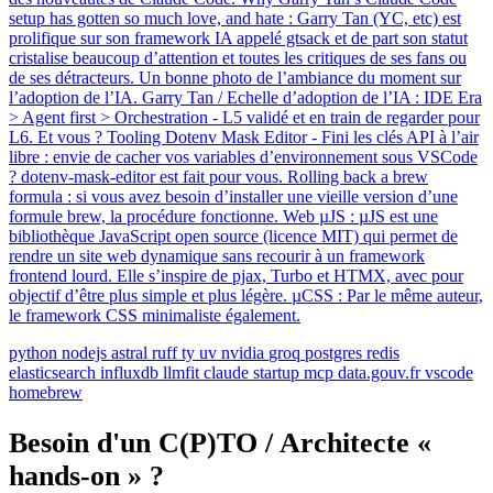
setup has gotten so much love, and hate : Garry Tan (YC, etc) est
prolifique sur son framework IA appelé gtsack et de part son statut
cristalise beaucoup d’attention et toutes les critiques de ses fans ou
de ses détracteurs. Un bonne photo de l’ambiance du moment sur
l’adoption de l’IA. Garry Tan / Echelle d’adoption de l’IA : IDE Era
> Agent first > Orchestration - L5 validé et en train de regarder pour
L6. Et vous ? Tooling Dotenv Mask Editor - Fini les clés API à l’air
libre : envie de cacher vos variables d’environnement sous VSCode
? dotenv-mask-editor est fait pour vous. Rolling back a brew
formula : si vous avez besoin d’installer une vieille version d’une
formule brew, la procédure fonctionne. Web µJS : µJS est une
bibliothèque JavaScript open source (licence MIT) qui permet de
rendre un site web dynamique sans recourir à un framework
frontend lourd. Elle s’inspire de pjax, Turbo et HTMX, avec pour
objectif d’être plus simple et plus légère. µCSS : Par le même auteur,
le framework CSS minimaliste également.
python
nodejs
astral
ruff
ty
uv
nvidia
groq
postgres
redis
elasticsearch
influxdb
llmfit
claude
startup
mcp
data.gouv.fr
vscode
homebrew
Besoin d'un C(P)TO / Architecte «
hands-on » ?