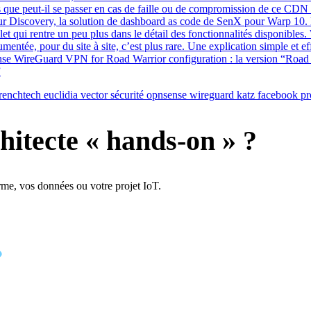
 que peut-il se passer en cas de faille ou de compromission de ce CDN ?
sur Discovery, la solution de dashboard as code de SenX pour Warp 10.
let qui rentre un peu plus dans le détail des fonctionnalités disponible
mentée, pour du site à site, c’est plus rare. Une explication simple et
 WireGuard VPN for Road Warrior configuration : la version “Road Wa
”
renchtech
euclidia
vector
sécurité
opnsense
wireguard
katz
facebook
pr
hitecte « hands-on » ?
rme, vos données ou votre projet IoT.