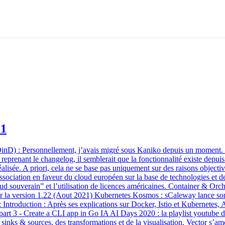
21
nD) : Personnellement, j’avais migré sous Kaniko depuis un moment. Je
En reprenant le changelog, il semblerait que la fonctionnalité existe d
 réalisée. A priori, cela ne se base pas uniquement sur des raisons obje
ociation en faveur du cloud européen sur la base de technologies et de 
“cloud souverain” et l’utilisation de licences américaines. Container & 
la version 1.22 (Aout 2021) Kubernetes Kosmos : sCaleway lance son of
troduction : Après ses explications sur Docker, Istio et Kubernetes, 
 3 - Create a CLI app in Go IA AI Days 2020 : la playlist youtube des
inks & sources, des transformations et de la visualisation. Vector s’amé