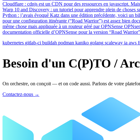
Cloudflare : cdnjs est un CDN pour des ressources en javascript. Mais
Warp 10 and Discovery : un tutoriel pour apprendre plein de choses 
Python : j’avais évoqué Katz dans une édition précédente, voici un bil
pour une configuration itinérante (“Road Warrior”) est assez bien docu
même chose mais appliquée à un routeur géré par OPNSense OPNsense
documentation officielle d’OPNSense pour la version “Road Warrior
kubernetes
gitlab-ci
buildah
podman
kaniko
golang
scaleway
ia
aws
f
Besoin d'un C(P)TO / Arc
On orchestre, on conçoit — et on code aussi. Parlons de votre platefo
Contactez-nous
→