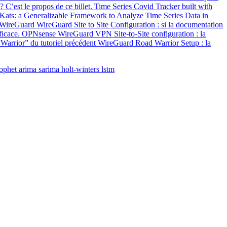
 C’est le propos de ce billet. Time Series Covid Tracker built with
 Kats: a Generalizable Framework to Analyze Time Series Data in
s. WireGuard WireGuard Site to Site Configuration : si la documentation
 efficace. OPNsense WireGuard VPN Site-to-Site configuration : la
rrior” du tutoriel précédent WireGuard Road Warrior Setup : la
ophet
arima
sarima
holt-winters
lstm