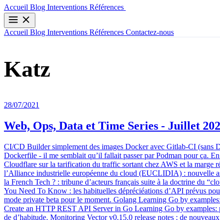
Contactez-nous
Accueil
Blog
Interventions
Références
Accueil
Blog
Interventions
Références
Contactez-nous
Katz
28/07/2021
Web, Ops, Data et Time Series - Juillet 20
CI/CD Builder simplement des images Docker avec Gitlab-CI (sans Di
Dockerfile - il me semblait qu’il fallait passer par Podman pour ça. 
Cloudflare sur la tarification du traffic sortant chez AWS et la marge
l’Alliance industrielle européenne du cloud (EUCLIDIA) : nouvelle ass
la French Tech ? : tribune d’acteurs français suite à la doctrine du 
You Need To Know : les habituelles dépréciéations d’API prévus pour 
mode private beta pour le moment. Golang Learning Go by examples: In
Create an HTTP REST API Server in Go Learning Go by examples: part
de d’habitude. Monitoring Vector v0.15.0 release notes : de nouveaux s