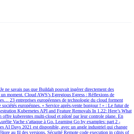
 ne savais pas que Buildah pouvait ingérer directement des
epuis un moment. Cloud AWS’s Egregious Egress : Réflexions de
ctives… 23 entreprises européennes de technologie du cloud forment
sociétés europénnes. « Service après-vente bonjour ! » : Le futur de
Orchestration Kubernetes API and Feature Removals In 1.22: Here’s What
fre kuberentes multi-cloud et piloté par leur controle plane. En
Aurélie Vache s’attaque à Go. Learning Go by examples: part 2 -
 AI Days 2021 est disponible, avec un angle industriel qui change
liore au fil des versions. Sécurité Remote code execution in cdnjs of