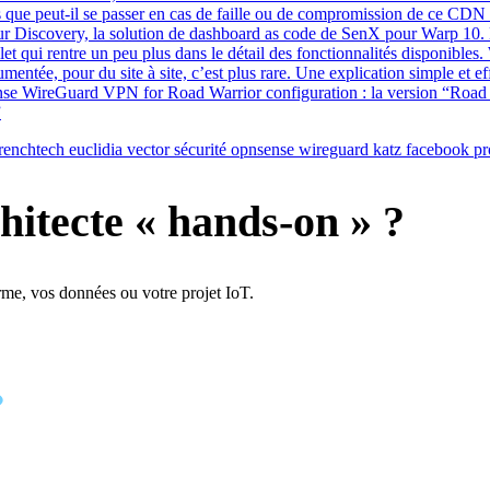
 que peut-il se passer en cas de faille ou de compromission de ce CDN ?
sur Discovery, la solution de dashboard as code de SenX pour Warp 10.
let qui rentre un peu plus dans le détail des fonctionnalités disponible
mentée, pour du site à site, c’est plus rare. Une explication simple et
 WireGuard VPN for Road Warrior configuration : la version “Road Wa
”
renchtech
euclidia
vector
sécurité
opnsense
wireguard
katz
facebook
pr
hitecte « hands-on » ?
rme, vos données ou votre projet IoT.