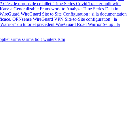
 C’est le propos de ce billet. Time Series Covid Tracker built with
 Kats: a Generalizable Framework to Analyze Time Series Data in
s. WireGuard WireGuard Site to Site Configuration : si la documentation
 efficace. OPNsense WireGuard VPN Site-to-Site configuration : la
rrior” du tutoriel précédent WireGuard Road Warrior Setup : la
ophet
arima
sarima
holt-winters
lstm