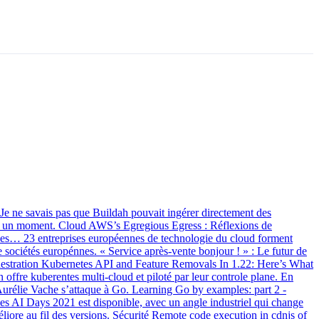
 ne savais pas que Buildah pouvait ingérer directement des
epuis un moment. Cloud AWS’s Egregious Egress : Réflexions de
ctives… 23 entreprises européennes de technologie du cloud forment
sociétés europénnes. « Service après-vente bonjour ! » : Le futur de
Orchestration Kubernetes API and Feature Removals In 1.22: Here’s What
fre kuberentes multi-cloud et piloté par leur controle plane. En
Aurélie Vache s’attaque à Go. Learning Go by examples: part 2 -
 AI Days 2021 est disponible, avec un angle industriel qui change
liore au fil des versions. Sécurité Remote code execution in cdnjs of