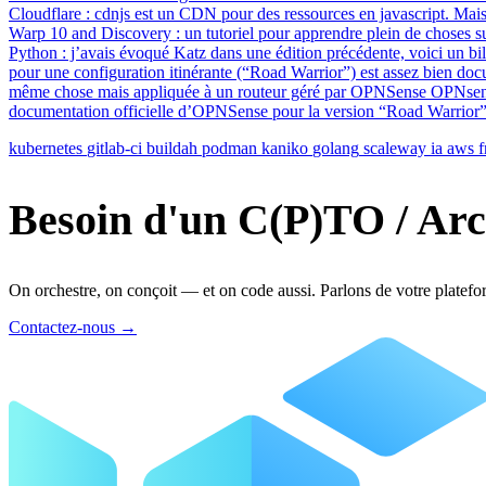
Cloudflare : cdnjs est un CDN pour des ressources en javascript. Mais
Warp 10 and Discovery : un tutoriel pour apprendre plein de choses 
Python : j’avais évoqué Katz dans une édition précédente, voici un bil
pour une configuration itinérante (“Road Warrior”) est assez bien docu
même chose mais appliquée à un routeur géré par OPNSense OPNsense
documentation officielle d’OPNSense pour la version “Road Warrior
kubernetes
gitlab-ci
buildah
podman
kaniko
golang
scaleway
ia
aws
f
Besoin d'un C(P)TO / Arc
On orchestre, on conçoit — et on code aussi. Parlons de votre platefo
Contactez-nous
→