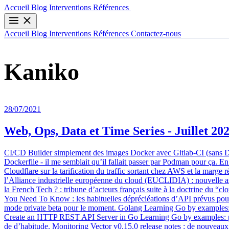
Contactez-nous
Accueil
Blog
Interventions
Références
Accueil
Blog
Interventions
Références
Contactez-nous
Kaniko
28/07/2021
Web, Ops, Data et Time Series - Juillet 20
CI/CD Builder simplement des images Docker avec Gitlab-CI (sans Di
Dockerfile - il me semblait qu’il fallait passer par Podman pour ça. 
Cloudflare sur la tarification du traffic sortant chez AWS et la marge
l’Alliance industrielle européenne du cloud (EUCLIDIA) : nouvelle ass
la French Tech ? : tribune d’acteurs français suite à la doctrine du 
You Need To Know : les habituelles dépréciéations d’API prévus pour 
mode private beta pour le moment. Golang Learning Go by examples: In
Create an HTTP REST API Server in Go Learning Go by examples: part
de d’habitude. Monitoring Vector v0.15.0 release notes : de nouveaux s