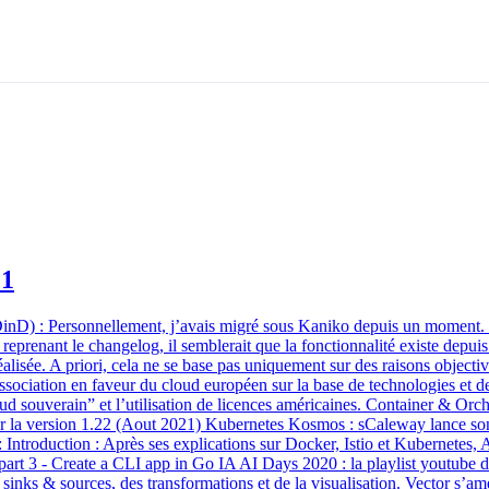
21
nD) : Personnellement, j’avais migré sous Kaniko depuis un moment. Je
En reprenant le changelog, il semblerait que la fonctionnalité existe d
 réalisée. A priori, cela ne se base pas uniquement sur des raisons obje
ociation en faveur du cloud européen sur la base de technologies et de 
“cloud souverain” et l’utilisation de licences américaines. Container & 
la version 1.22 (Aout 2021) Kubernetes Kosmos : sCaleway lance son of
troduction : Après ses explications sur Docker, Istio et Kubernetes, 
 3 - Create a CLI app in Go IA AI Days 2020 : la playlist youtube des
inks & sources, des transformations et de la visualisation. Vector s’amé