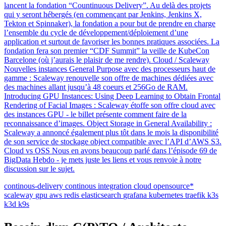
lancent la fondation “Countinuous Delivery”. Au delà des projets
qui y seront hébergés (en commençant par Jenkins, Jenkins X,
Tekton et Spinnaker), la fondation a pour but de prendre en charge
l’ensemble du cycle de développement/déploiement d’une
application et surtout de favoriser les bonnes pratiques associées. La
fondation fera son premier “CDF Summit” la veille de KubeCon
Barcelone (où j’aurais le plaisir de me rendre). Cloud / Scaleway
Nouvelles instances General Purpose avec des processeurs haut de
gamme : Scaleway renouvelle son offre de machines dédiées avec
des machines allant jusqu’à 48 coeurs et 256Go de RAM.
Introducing GPU Instances: Using Deep Learning to Obtain Frontal
Rendering of Facial Images : Scaleway étoffe son offre cloud avec
des instances GPU - le billet présente comment faire de la
reconnaissance d’images. Object Storage in General Availability :
Scaleway a annoncé également plus tôt dans le mois la disponibilité
de son service de stockage object compatible avec l’API d’AWS S3.
Cloud vs OSS Nous en avons beaucoup parlé dans l’épisode 69 de
BigData Hebdo - je mets juste les liens et vous renvoie à notre
discussion sur le sujet.
continous-delivery
continous integration
cloud
opensource*
scaleway
gpu
aws
redis
elasticsearch
grafana
kubernetes
traefik
k3s
k3d
k9s