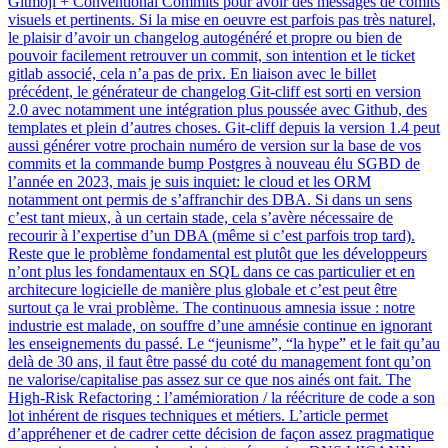
Gitmoji + Conventional Commits pour avoir des messages de comits
visuels et pertinents. Si la mise en oeuvre est parfois pas très naturel,
le plaisir d’avoir un changelog autogénéré et propre ou bien de
pouvoir facilement retrouver un commit, son intention et le ticket
gitlab associé, cela n’a pas de prix. En liaison avec le billet
précédent, le générateur de changelog Git-cliff est sorti en version
2.0 avec notamment une intégration plus poussée avec Github, des
templates et plein d’autres choses. Git-cliff depuis la version 1.4 peut
aussi générer votre prochain numéro de version sur la base de vos
commits et la commande bump Postgres à nouveau élu SGBD de
l’année en 2023, mais je suis inquiet: le cloud et les ORM
notamment ont permis de s’affranchir des DBA. Si dans un sens
c’est tant mieux, à un certain stade, cela s’avère nécessaire de
recourir à l’expertise d’un DBA (même si c’est parfois trop tard).
Reste que le problème fondamental est plutôt que les développeurs
n’ont plus les fondamentaux en SQL dans ce cas particulier et en
architecure logicielle de manière plus globale et c’est peut être
surtout ça le vrai problème. The continuous amnesia issue : notre
industrie est malade, on souffre d’une amnésie continue en ignorant
les enseignements du passé. Le “jeunisme”, “la hype” et le fait qu’au
delà de 30 ans, il faut être passé du coté du management font qu’on
ne valorise/capitalise pas assez sur ce que nos ainés ont fait. The
High-Risk Refactoring : l’amémioration / la réécriture de code a son
lot inhérent de risques techniques et métiers. L’article permet
d’appréhener et de cadrer cette décision de façon assez pragmatique