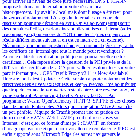
pour arriver au niveau de code juste nécessaire. DNS L’ICANN
propose le domaine .internal pour votre réseau local :
historiquement, il y avait le .local mais dont l’usage a été revu pour
du zeroconf notamment. L’usage du .internal est en cours de
discussion pour une décision en avril. On va pouvoir (enfin) sortir
des domaines fictifs, des domaines publics utilisés en interne (adieu
macompany.org) ou encore du “DNS menteur” (macompany.com
résolu différemment suivant si on est en interne ou en externe).
Néanmoins, une bonne question émerge : comment gérer et garantir
les certificats en .internal que tout le monde peut revendiquer ?
Aucune entité de certification publique ne pourra émettre de tels
certificats… Cela repose alors la question de la PKI privée et de la
diffusion des certificats de la CA pour valider les domaines sur votre
parc informatique… OPS Traefik Proxy v2.11 is Now Available!
Here are the Latest Updates. : Cette version apporte notamment les
directives keepAliveMaxRequests et keepAliveMaxTime pour éviter
que trop de connections ouvertes restent entre votre reverse proxy et
votre applicatif. Announcing Traefik Proxy v3.0 RC1: Au
programme: Wasm, OpenTelemetry, HTTP/3, SPIFFE et des choses
dans le monde Kubernetes. Alors que la migration V1/V2 avait été
un peu pénible, l’équipe de Traefik promet une migration en
douceur entre V2/V3. Web L’AVIF prend enfin ses aises sur
Internet : c’est quoi ce format d’image ? : L’AVIF, un format
d’image opensource et qui a pour vocation de remplacer le JPEG est
enfin supporté sous Microsoft Edge (les autres navigateurs le