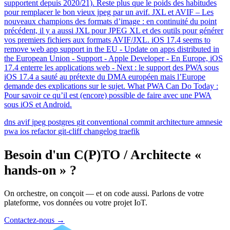
supportent depuis 2020/21). Reste plus que le poids des habitudes
pour remplacer le bon vieux jpeg par un avif. JXL et AVIF – Les
nouveaux champions des formats d’image : en continuité du point
précédent, il y a aussi JXL pour JPEG XL et des outils pour générer
vos premiers fichiers aux formats AVIF/JXL. iOS 17.4 seems to
remove web app support in the EU - Update on apps distributed in
the European Union - Support - Apple Developer - En Europe, iOS
17.4 enterre les applications web - Next : le support des PWA sous
iOS 17.4 a sauté au prétexte du DMA européen mais l’Europe
demande des explications sur le sujet. What PWA Can Do Today :
Pour savoir ce qu’il est (encore) possible de faire avec une PWA
sous iOS et Android.
dns
avif
jpeg
postgres
git
conventional commit
architecture
amnesie
pwa
ios
refactor
git-cliff
changelog
traefik
Besoin d'un C(P)TO / Architecte «
hands-on » ?
On orchestre, on conçoit — et on code aussi. Parlons de votre
plateforme, vos données ou votre projet IoT.
Contactez-nous
→