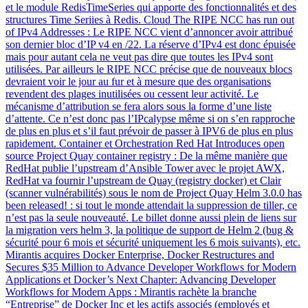
et le module RedisTimeSeries qui apporte des fonctionnalités et des
structures Time Seriies à Redis. Cloud The RIPE NCC has run out
of IPv4 Addresses : Le RIPE NCC vient d’annoncer avoir attribué
son dernier bloc d’IP v4 en /22. La réserve d’IPv4 est donc épuisée
mais pour autant cela ne veut pas dire que toutes les IPv4 sont
utilisées. Par ailleurs le RIPE NCC précise que de nouveaux blocs
devraient voir le jour au fur et à mesure que des organisations
revendent des plages inutilisées ou cessent leur activité. Le
mécanisme d’attribution se fera alors sous la forme d’une liste
d’attente. Ce n’est donc pas l’IPcalypse même si on s’en rapproche
de plus en plus et s’il faut prévoir de passer à IPV6 de plus en plus
rapidement. Container et Orchestration Red Hat Introduces open
source Project Quay container registry : De la même manière que
RedHat publie l’upstream d’Ansible Tower avec le projet AWX,
RedHat va fournir l’upstream de Quay (registry docker) et Clair
(scanner vulnérabilités) sous le nom de Project Quay Helm 3.0.0 has
been released! : si tout le monde attendait la suppression de tiller, ce
n’est pas la seule nouveauté. Le billet donne aussi plein de liens sur
la migration vers helm 3, la politique de support de Helm 2 (bug &
sécurité pour 6 mois et sécurité uniquement les 6 mois suivants), etc.
Mirantis acquires Docker Enterprise, Docker Restructures and
Secures $35 Million to Advance Developer Workflows for Modern
Applications et Docker’s Next Chapter: Advancing Developer
Workflows for Modern Apps : Mirantis rachète la branche
“Entreprise” de Docker Inc et les actifs associés (employés et