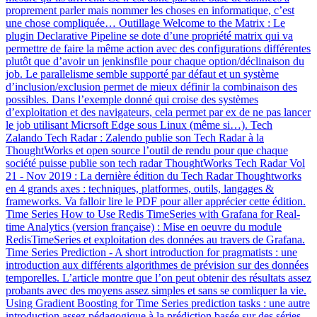
proprement parler mais nommer les choses en informatique, c’est
une chose compliquée… Outillage Welcome to the Matrix : Le
plugin Declarative Pipeline se dote d’une propriété matrix qui va
permettre de faire la même action avec des configurations différentes
plutôt que d’avoir un jenkinsfile pour chaque option/déclinaison du
job. Le parallelisme semble supporté par défaut et un système
d’inclusion/exclusion permet de mieux définir la combinaison des
possibles. Dans l’exemple donné qui croise des systèmes
d’exploitation et des navigateurs, cela permet par ex de ne pas lancer
le job utilisant Micrsoft Edge sous Linux (même si…). Tech
Zalando Tech Radar : Zalendo publie son Tech Radar à la
ThoughtWorks et open source l’outil de rendu pour que chaque
société puisse publie son tech radar ThoughtWorks Tech Radar Vol
21 - Nov 2019 : La dernière édition du Tech Radar Thoughtworks
en 4 grands axes : techniques, platformes, outils, langages &
frameworks. Va falloir lire le PDF pour aller apprécier cette édition.
Time Series How to Use Redis TimeSeries with Grafana for Real-
time Analytics (version française) : Mise en oeuvre du module
RedisTimeSeries et exploitation des données au travers de Grafana.
Time Series Prediction - A short introduction for pragmatists : une
introduction aux différents algorithmes de prévision sur des données
temporelles. L’article montre que l’on peut obtenir des résultats assez
probants avec des moyens assez simples et sans se comliquer la vie.
Using Gradient Boosting for Time Series prediction tasks : une autre
introduction assez pédagogique à la prédiction basée sur des séries