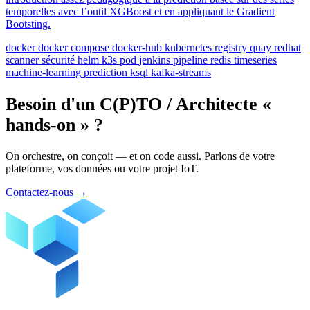
temporelles avec l’outil XGBoost et en appliquant le Gradient
Bootsting.
docker
docker compose
docker-hub
kubernetes
registry
quay
redhat
scanner
sécurité
helm
k3s
pod
jenkins
pipeline
redis
timeseries
machine-learning
prediction
ksql
kafka-streams
Besoin d'un C(P)TO / Architecte «
hands-on » ?
On orchestre, on conçoit — et on code aussi. Parlons de votre
plateforme, vos données ou votre projet IoT.
Contactez-nous
→