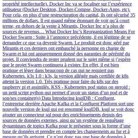
propriété intellectuelle). Docker Inc va se focaliser sur l’expérience
utilisateur (Docker Desktop, Docker-Compse, Docker-Apps, etc).
Pour cela, en plus d’une restructuration du capital, ils ont sécurisé 35
millions de dollars. Il est quand même étonnant de voir qu’à court
terme, en dehors de la vente à Mirantis, Docker Inc n’a plus de
sources de revenus… What Docker Inc’s Reorganization Means For
Docker Swarm : Suite à l’annonce précédente, il est légitime de se
demander ce que va devenir Swarm. Le produit est donc géré par
Mirantis et ces derniers ont embauché la personne en charge de
Swarm et lui ont apparemment donné des garanties de pérénité du
projet. Il conviendra de rester prudent sur le sujet même si j’espère
que le projet Swarm continuera à exister. En effet, il est bien
pratique et léger dans beaucoup de cas qui ne requiert pas
Kubernetes. k3s 1.0 : k3s, la version allégée mais certifiée de k8s
atteint la version 1.0. Très pratique pour faire du k8s sur des
raspberry pi et assimilés. KSS - Kubernetes pod status on steroid :
un petit script python qui permet d’avoir un status d’un pod et de
son/ses container(s) Data Introducing ksqlDB : Confluent,
l’entreprise derrière Apache Kafka et la Confluent Platform sort une
nouvelle version de ksql qui est renommé ksqlDB. ksql se voit donc
ajouter un connecteur sql pour des enrichissements depuis des
sources de données externes, ainsi qu’un système de requêtage
dynamiques de topics Kafka pour le présenter sous la forme d’une
base de données et prendre en compte les changements au fur et à
mesure qu’ils arrivent. Ce n’est donc pas une base de données à