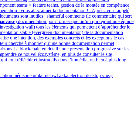
tation
médecine
unikernel
jwt
akka
electron
desktop
vue.js