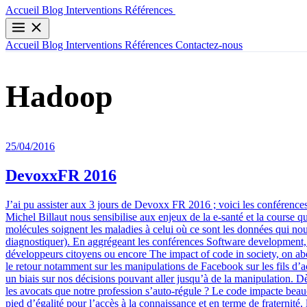
Contactez-nous
Accueil
Blog
Interventions
Références
Accueil
Blog
Interventions
Références
Contactez-nous
Hadoop
25/04/2016
DevoxxFR 2016
J’ai pu assister aux 3 jours de Devoxx FR 2016 ; voici les conférences qui ont retenu mon attention en repnant une approche thématique plutôt que chronologique. Code et société La médecine de demain ; Jean-Michel Billaut nous sensibilise aux enjeux de la e-santé et la course qui a commencé depuis 10 ans aux USA, en Chine et dans de nombreux autres pays sauf en France. Nous allons passé du règle où les molécules soignent les maladies à celui où ce sont les données qui nous soignent (séquençage génétique, big data + machine learning, dossier médical numérique, spectromètre de poche pour informer et diagnostiquer). En aggrégeant les conférences Software development, responsibility and ethics: the coming crisis, Algorithmes, les nouveaux pouvoirs du développeur - Slides, Société programmable : développeurs citoyens ou encore The impact of code in society, on aborde différents sujets comme : L’homme automate qui ne réfléchit plus ou qui ne prend pas de recul sur les données qui lui sont fournies avec le retour notamment sur les manipulations de Facebook sur les fils d’actualité de ces membres ou encore la capacité de Facebook à ne pas faire élire Trump par ex. Le code que nous produisons peut donc créer un biais sur nos décisions pouvant aller jusqu’à de la manipulation. Dès lors, il nous faut nous poser des questions sur l’éthique. Doit-on attendre que la loi régule la chose ou bien faut-il comme les médecins ou les avocats que notre profession s’auto-régule ? Le code impacte beaucoup nos sociétés (on prend la liberté d’expression au sens américain du terme grâce à Facebook/Twitter, internet a mis tout le monde sur un pied d’égalité pour l’accès à la connaissance et en terme de fraternité, l’open source a renversé la donne. Reste que économie, polique et informatique requirt tout trois de la confiance pour bien fonctionner. Cette confiance est toute fragile (cf NSA/Snowden, etc) et si elle tombe, quid ? Le Service Public à l’heure d’internet ; retour sur l’évolution de l’Etat en matière de numérique au travers de beta.gouv.fr. Travail & Société De l’utopie de la fin du travail au digital labour : La fin du travail pourrait-elle être un objectif ? Le lien entre travail et progrès technique était de diminuer la quantité de travail tout en améliorant sa qualité. Du coup, à terme, on pourrait imaginer que le travail de l’homme ne soit plus nécessaire. L’auteur fait ensuite le panorama des théories de l’utopie, le travail ne disparait pas totalement mais est limité au juste nécessaire. Passage d’une période où on travaillait par nécessité mais dégoût plutôt que par plaisir ou participer à la réalisation de soi, contrairement à maintenant. Si l’ère numérique permet de faire apparaitre des formes plus intéressantes / agréables de travail, il a aussi ses à coté négatifs : ex de la précarité de certains emplois créées par l’uberisation des services (livreur ou chauffeur indépendant à la solde de qqs startups) La période que l’on vie est-elle réellement la fin du travail ou bien une transformation historique et qu’il faut garder les utopies énoncées comme une boussole vers un avenir possible ? ie que nous n’en sommes qu’à une mutuation de la forme de travail mais que la fin du travail aura lieu bien plus tard ; si elle a lieu ? L’entrepreunariat au féminin : retour sur 10+ ans de combat