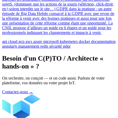
sujetS. (dommage que les actions de la souris (séléction, click-droit,
etc) soient interdits sur le site…) GDPR dans la pratique : un autre
épisode de Big Data Hebdo consacré à la GDPR avec une revue de
la réforme à venir avec des bonnes pratiques et aussi pour une fois
une présentation de cette réforme comme étant une opportunité. La
CNIL propose d’ailleurs un guide en 6 étapes et un guide pour les
professionnels indiquant les changements et impacts à venir.
api
cloud
gcp
aws
azure
microsoft
kubernetes
docker
documentation
angularjs
management
redis
sécurité
gdpr
Besoin d'un C(P)TO / Architecte «
hands-on » ?
On orchestre, on conçoit — et on code aussi. Parlons de votre
plateforme, vos données ou votre projet IoT.
Contactez-nous
→