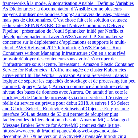
frameworks à la mode. Automatisation Ansible - Defining Variables
As Dictionaries : la documentation d’Ansible donne plusieurs
moyens d’utiliser des boucles (loops) au travers de listes, tableaux
mais pas de dictionnaires. C’est chose fait et la solution est assez
séduisante. SPINNAKER: Cloud Native Continuous Delivery
Pipeline : présentation de l’outil Spinnaker, initié par Netflix et
développé en partenariat avec AWS/Azure/GCP. Spinnaker se
concentre sur le déploiement d’applications et supporte le multi-
cloud. AWS:ReInvent 2017 Introducing AWS Fargate – Run
Containers without Managing Infrastructure : On en a tous rêvé,
pouvoir déployer des conteneurs sans avoir à s’occuper de
l’infrastructure sous-jacente. Intéressant ! Amazon Elastic Container
Service for Kubernetes : L’offre managée de cluster Kubernetes
arrive enfin! In The Works – Amazon Aurora Serverless : dans la
logique de séparer les capacités de stockage et de processing (un peu
comme bigquery l’a fait), Amazon commence à introduire cela au
niveau des bases de données avec Aurora. On aurait d’un coté le
stockage et de l’autre le processing via du serverless. L’existence
réelle du service est prévue pour début 2018. A suivre ! S3 Select
and Glacier Select – Retrieving Subsets of Objects : En gros, une
interface SQL au dessus de S3 qui permet de récupérer plus
facilement les fichiers dont on a besoin. Amazon MQ – Managed
Message Broker Service for ActiveMQ : tout est dans le titre,
https://www.cerenit.fr/admin/pages/blog/web-ops-and-data-
decembre-2017#une version d’ActiveMQ managée Introducing