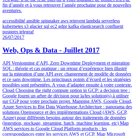
fin d’année et à vous retrouver l’année prochaine pour de nouvelles
aventures.
accessibilité
ansible
spinnaker
aws
reinvent
lambda
serverless
kubernetes
s3
glacier
sql
ec2
gdpr
kafka
elasticsearch
confluent
postgres
telegraf
26/07/2017
Web, Ops & Data - Juillet 2017
API Versionning d’API, Zero Downtime Deployment et migration
SQL : théorie et cas pratique : un retour d’expérience bien illustré
sur la migration d’une API avec changement de modèle de données
et ce sans downtime. Les principaux points d’écueil et les stratégies
possibles sont présentées. A vous d’adapter ensuite à votre contexte.
Cloud Choosing the right compute option in GCP: a decision tree :
Google fourni un arbre de décision pour la/les solution(s) à utiliser
sur CGP pour votre prochain projet. Mapping AWS, Google Cloud,
Azure Services to Big Data Warehouse Architecture : panorama des
solutions Opensource et des implémentations Cloud (AWS, GCP,
Azure) pour différents besoins autour des traitements de données
(ingestion, stockage, streaming, batch, machine learning, etc) Map
AWS services to Google Cloud Platform products : les
correspondances entre les services AWS et GCP. Map Microsoft