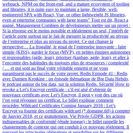
webpack, NPM on the front-end, and a mature ecosystem of tooling
and libraries, it is quite easy to maintain a large, flexible, well-
engineered SPA with React, Vue, or other lightweight JS libraries,
even at enterprise companies with large teams” Tout est dit, React a
gagné. Management Combien de développeurs mettre sur un projet :
Si la réponse est le moins possible et idéalement un seul, l’intérêt de
l’article porte surtout sur le fait de mesurer la productivité au niveau
de l’entreprise et plus au niveau du projet. Ce qui change la
perspective… La frugalité, le graal de l’entreprise innovante : faire
simple (KISS), garder le focus (MVP), en petites équipes autonomes
et responsables (agile, lean), prioriser (kanban, agile, lean), et aller à
l’encontre des habitudes du toujours plus de ressources / complexité
/ … et qui sont au final votre véritable ennemi et ne vous
garantissent pas le succès de votre projet. Redis Episode 41 : Redis
avec Damien Krotkine : un épisode thématique de Big Data Hebdo,
le podcast autour du big data, sur la solution Redis. Sécurité How to
revoke a Let’s Encrypt certificate : s’il est aisé d’obtenir de
nouveaux certificats avec Let’s Encrypt, il peut y voir des cas où
l’on veut révoquer un certificat. Le billet explique comment
procéder. Wildcard Certificates Coming January 2018 : Let’s
Encrypt va fournir des certificats wildcard (*.domaine.tld) à compter
de Janvier 2018, et ce gratuitement. Vie Privée GDPR, les actions
indispensables de conformité (étude longue) : le billet rappelle les
changements de contexte qui ont conduit à ce nouveau réglement. Il
parcourt les principales obligations et sensibilise sur les différents