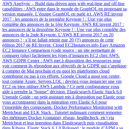
AWS AppSync – Build data-driven apps with real-time and off-line
capabilities : AWS entre dans le monde de GraphQL en proposant sa
version managée. L’équipe GraphQL en parle ici. AWS RE:invent
2017 : les annonces de la première Keynote ! : Une vue plus
complète des annonces de la 1ère Keynote. AWS RE:invent 2017 :
les annonces de la deuxième Keynote ! : Une vue plus complète des
annonces de la 2nde Keynote. L’AWS RE:invent 2017 en 20
annonces ! ; s’il ne fallait retenir que 20 (!!) annonces de cette
édition 2017 de RE:Invent. Cloud EC2Instances.info Easy Amazon
EC2 Instance Comparison (code source : un site permettant de
comparer (plus) facilement les types d’instances EC2 chez AWS.
AWS GDPR Center : AWS met à disposition des ressources pour
voir comment ils répondent aux objectifs de la GDPR qui s’applique
à compter de Mai prochain et en quoi les plateformes cloud
contribuent ou pas à ces efforts. Google Cloud a aussi son centre,
tout comme Azure. Servers.LOL : devriez-vous instancier une vm
EC2 ou bien utiliser AWS Lambda ? Ce petit configurateur vous
aide à prendre la “bonne” décision. Elasticsearch Elastic Stack 6.0
Upgrade Guide : un petit assistant mis à disposition par Elastic pour
vous accompagner dans la migration vers Elastic 6.0 pour
l’ensemble des composants. Docker Performance Monitoring with
Metricbeat and ELK Stack : Tutoriel indiquant comment remonter
des métriques Docker (container, réseau, healthcheck, etc) via
Metricbeat et leur ingestion dans Elasticsearch puis visualisation
dans Kibana. Elastic Stack 6.1.0 Released : le module d’APM a sa