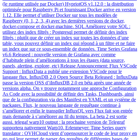
(le runtime utilisée par Docker) HypriotOS v1.12.0 : la distribution
optimisée pour Raspberry Pi et fournissant Docker arrive en version
1.12. Elle permet d’utiliser Docker sur tous les modèles de
Raspberry (0, 1, 2, 3, 4) avec les dernières versions de docker,
docker-compose et docker-machine. SQL Améliorez votre SQL :
utilisez des index filtrés : Postgresql permet de définir des index
filtrés : plutôt que de créer un index sur toutes les données d’une
table, vous pouvez définir un index qui répond à un filtre et ne faire
un index que sur ce sous-ensemble de données. Time Series Grafana
v6.6 Released : nouvelle version de Grafana avec comme
d’habitude plein d’améliorations à tous les étages (data source,
panels, alerting, explore, etc) Release Announcement: Flux VSCode
Support : InfluxData a publié une extension VSCode pour le
langage flux. InfluxDB 2.0 Open Source Beta Released : InfluxData
passe la version OSS d’iInfluxDB 2.0 en béta après une année de
versions alpha. On y trouve notamment une approche Configuration
As Code avec la possibilité de définir des Tasks, Dashboards, ainsi
que de la configuration via des Manifest en YAML et un système de
packages. Flux, le nouveau langage de requêtage continue à
s’améliorer et enfin le transpiler InfluxQL vers Flux fait son entrée
mais demande à s’améliorer au fil du temps. La beta 2 est sortie
aussi. telegaf warp10 output : la prochaine version de Telegraf
supportera nativement Warp10. Erlenmeyer: Time Series query
translator : OVHCloud vient d’opensourcer le code de leur proxy en
go qui leur permet de parser des requêtes de différentes bases de