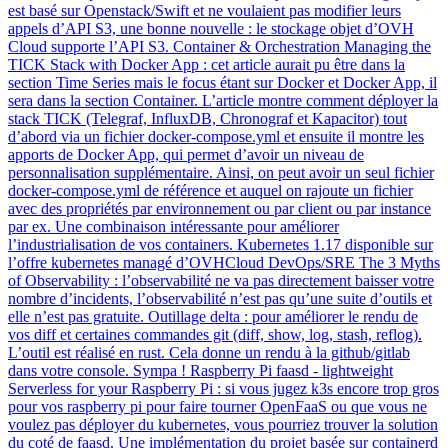
est basé sur Openstack/Swift et ne voulaient pas modifier leurs
appels d’API S3, une bonne nouvelle : le stockage objet d’OVH
Cloud supporte l’API S3. Container & Orchestration Managing the
TICK Stack with Docker App : cet article aurait pu être dans la
section Time Series mais le focus étant sur Docker et Docker App, il
sera dans la section Container. L’article montre comment déployer la
stack TICK (Telegraf, InfluxDB, Chronograf et Kapacitor) tout
d’abord via un fichier docker-compose.yml et ensuite il montre les
apports de Docker App, qui permet d’avoir un niveau de
personnalisation supplémentaire. Ainsi, on peut avoir un seul fichier
docker-compose.yml de référence et auquel on rajoute un fichier
avec des propriétés par environnement ou par client ou par instance
par ex. Une combinaison intéressante pour améliorer
l’industrialisation de vos containers. Kubernetes 1.17 disponible sur
l’offre kubernetes managé d’OVHCloud DevOps/SRE The 3 Myths
of Observability : l’observabilité ne va pas directement baisser votre
nombre d’incidents, l’observabilité n’est pas qu’une suite d’outils et
elle n’est pas gratuite. Outillage delta : pour améliorer le rendu de
vos diff et certaines commandes git (diff, show, log, stash, reflog).
L’outil est réalisé en rust. Cela donne un rendu à la github/gitlab
dans votre console. Sympa ! Raspberry Pi faasd - lightweight
Serverless for your Raspberry Pi : si vous jugez k3s encore trop gros
pour vos raspberry pi pour faire tourner OpenFaaS ou que vous ne
voulez pas déployer du kubernetes, vous pourriez trouver la solution
du coté de faasd. Une implémentation du projet basée sur containerd