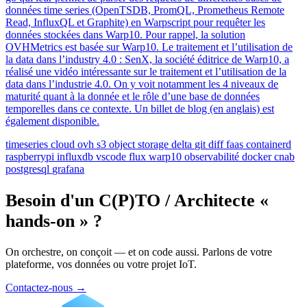
données time series (OpenTSDB, PromQL, Prometheus Remote
Read, InfluxQL et Graphite) en Warpscript pour requêter les
données stockées dans Warp10. Pour rappel, la solution
OVHMetrics est basée sur Warp10. Le traitement et l’utilisation de
la data dans l’industry 4.0 : SenX, la société éditrice de Warp10, a
réalisé une vidéo intéressante sur le traitement et l’utilisation de la
data dans l’industrie 4.0. On y voit notamment les 4 niveaux de
maturité quant à la donnée et le rôle d’une base de données
temporelles dans ce contexte. Un billet de blog (en anglais) est
également disponible.
timeseries
cloud
ovh
s3
object storage
delta
git
diff
faas
containerd
raspberrypi
influxdb
vscode
flux
warp10
observabilité
docker
cnab
postgresql
grafana
Besoin d'un C(P)TO / Architecte «
hands-on » ?
On orchestre, on conçoit — et on code aussi. Parlons de votre
plateforme, vos données ou votre projet IoT.
Contactez-nous
→