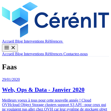
Contactez-nous
Accueil
Blog
Interventions
Références
Accueil
Blog
Interventions
Références
Contactez-nous
Faas
29/01/2020
Web, Ops & Data - Janvier 2020
Meilleurs voeux à tous pour cette nouvelle année ! Cloud
OVHcloud Object Storage clusters support S3 API : pour ceux qui
ne voulaient pas aller chez OVH car leur système de stockage objet