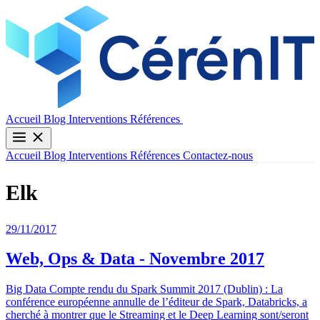
Contactez-nous
Accueil
Blog
Interventions
Références
Accueil
Blog
Interventions
Références
Contactez-nous
Elk
29/11/2017
Web, Ops & Data - Novembre 2017
Big Data Compte rendu du Spark Summit 2017 (Dublin) : La
conférence européenne annulle de l’éditeur de Spark, Databricks, a
cherché à montrer que le Streaming et le Deep Learning sont/seront