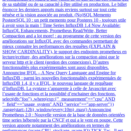
de sa stabilité ou de sa capacité à être utilisé en production. Le billet
énoncce les derniers apports mais reviens surtout sur tout cette
génése et la vision associée au produit. (No)SQL Memento
PostgreSQL 10 : un petit memento pour Postgres 10 - toujours utile
à avoir sous la main ! Time Series InfluxDB 1.4 Now Available:
InfluxQL Enhancements, Prometheus Read/Write, Better
Compaction and a lot more! : au programme de cette version des
améliorations sur InfluxQL avec des commandes permettant de
mieux connaitre les performances des requêtes (EXPLAIN &
SHOW CARDINALITY), le support des endpoints prometheus en
lecture/ecriture, des améliorations sur la compaction ainsi que le
serveur http et le client (gestion des connexions). D’autres
fonctionnalités plus expérimentales sont aussi disponibles.
Announcing IFQL – A New Query Language and Engine for
InfluxDB : parmi les nouvelles fonctionnalités expérimentales de
InfluxDB 1.4, il y a IFQL, le nouveau langage de requêtage
d’InfluxDB. La syntaxe s’apparente à celle de Javascript avec
l’usage de fonctions et la possiblité d’enchainer des fonctions.
select(db:"foo") .where(exp:{"_measurement"=="cpu" AND
"_field"=="usage_system" AND "service"=="app-server"})
.range(start:-12h) .window(every:10m) .max() Announcing
Prometheus 2.0 : Nouvelle version de la base de données orientées
time series hébergée par la CNCF et qui a le vent en poupe. Cette
version apporte notamment des améliorations en termes de
performances (usage CPU, stockage, usage IO) TICK-Tac - Il est