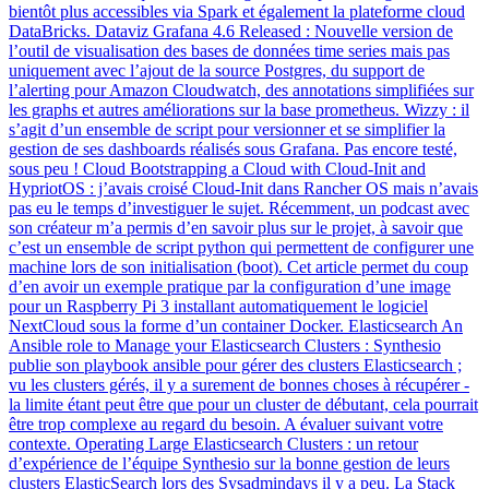
bientôt plus accessibles via Spark et également la plateforme cloud
DataBricks. Dataviz Grafana 4.6 Released : Nouvelle version de
l’outil de visualisation des bases de données time series mais pas
uniquement avec l’ajout de la source Postgres, du support de
l’alerting pour Amazon Cloudwatch, des annotations simplifiées sur
les graphs et autres améliorations sur la base prometheus. Wizzy : il
s’agit d’un ensemble de script pour versionner et se simplifier la
gestion de ses dashboards réalisés sous Grafana. Pas encore testé,
sous peu ! Cloud Bootstrapping a Cloud with Cloud-Init and
HypriotOS : j’avais croisé Cloud-Init dans Rancher OS mais n’avais
pas eu le temps d’investiguer le sujet. Récemment, un podcast avec
son créateur m’a permis d’en savoir plus sur le projet, à savoir que
c’est un ensemble de script python qui permettent de configurer une
machine lors de son initialisation (boot). Cet article permet du coup
d’en avoir un exemple pratique par la configuration d’une image
pour un Raspberry Pi 3 installant automatiquement le logiciel
NextCloud sous la forme d’un container Docker. Elasticsearch An
Ansible role to Manage your Elasticsearch Clusters : Synthesio
publie son playbook ansible pour gérer des clusters Elasticsearch ;
vu les clusters gérés, il y a surement de bonnes choses à récupérer -
la limite étant peut être que pour un cluster de débutant, cela pourrait
être trop complexe au regard du besoin. A évaluer suivant votre
contexte. Operating Large Elasticsearch Clusters : un retour
d’expérience de l’équipe Synthesio sur la bonne gestion de leurs
clusters ElasticSearch lors des Sysadmindays il y a peu. La Stack