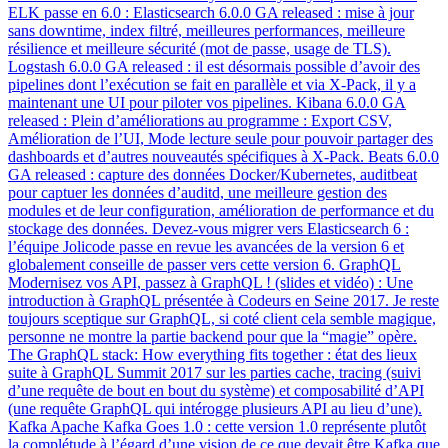
ELK passe en 6.0 : Elasticsearch 6.0.0 GA released : mise à jour
sans downtime, index filtré, meilleures performances, meilleure
résilience et meilleure sécurité (mot de passe, usage de TLS).
Logstash 6.0.0 GA released : il est désormais possible d’avoir des
pipelines dont l’exécution se fait en parallèle et via X-Pack, il y a
maintenant une UI pour piloter vos pipelines. Kibana 6.0.0 GA
released : Plein d’améliorations au programme : Export CSV,
Amélioration de l’UI, Mode lecture seule pour pouvoir partager des
dashboards et d’autres nouveautés spécifiques à X-Pack. Beats 6.0.0
GA released : capture des données Docker/Kubernetes, auditbeat
pour captuer les données d’auditd, une meilleure gestion des
modules et de leur configuration, amélioration de performance et du
stockage des données. Devez-vous migrer vers Elasticsearch 6 :
l’équipe Jolicode passe en revue les avancées de la version 6 et
globalement conseille de passer vers cette version 6. GraphQL
Modernisez vos API, passez à GraphQL ! (slides et vidéo) : Une
introduction à GraphQL présentée à Codeurs en Seine 2017. Je reste
toujours sceptique sur GraphQL, si coté client cela semble magique,
personne ne montre la partie backend pour que la “magie” opère.
The GraphQL stack: How everything fits together : état des lieux
suite à GraphQL Summit 2017 sur les parties cache, tracing (suivi
d’une requête de bout en bout du système) et composabilité d’API
(une requête GraphQL qui intérogge plusieurs API au lieu d’une).
Kafka Apache Kafka Goes 1.0 : cette version 1.0 représente plutôt
la complétude à l’égard d’une vision de ce que devait être Kafka que