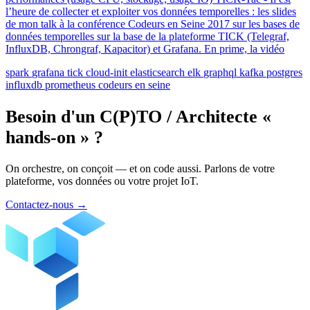
l’heure de collecter et exploiter vos données temporelles : les slides
de mon talk à la conférence Codeurs en Seine 2017 sur les bases de
données temporelles sur la base de la plateforme TICK (Telegraf,
InfluxDB, Chrongraf, Kapacitor) et Grafana. En prime, la vidéo
spark
grafana
tick
cloud-init
elasticsearch
elk
graphql
kafka
postgres
influxdb
prometheus
codeurs en seine
Besoin d'un C(P)TO / Architecte «
hands-on » ?
On orchestre, on conçoit — et on code aussi. Parlons de votre
plateforme, vos données ou votre projet IoT.
Contactez-nous
→