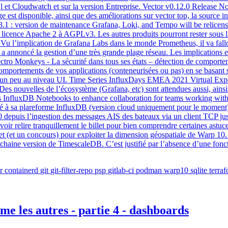
sql et Cloudwatch et sur la version Entreprise. Vector v0.12.0 Release No
st disponible, ainsi que des améliorations sur vector top, la source i
.18.1 : version de maintenance Grafana, Loki, and Tempo will be rel
e licence Apache 2 à AGPLv3. Les autres produits pourront rester sous 
. Vu l’implication de Grafana Labs dans le monde Prometheus, il va fa
a annoncé la gestion d’une très grande plage réseau. Les implications et 
Electro Monkeys - La sécurité dans tous ses états – détection de compor
s comportements de vos applications (conteneurisées ou pas) en se basan
e et un peu au niveau UI. Time Series InfluxDays EMEA 2021 Virtual Exp
. Des nouvelles de l’écosystème (Grafana, etc) sont attendues aussi, ainsi
ses InfluxDB Notebooks to enhance collaboration for teams working wit
ré à sa plareforme InfluxDB (version cloud uniquement pour le momen
 depuis l’ingestion des messages AIS des bateaux via un client TCP jus
voir relire tranquillement le billet pour bien comprendre certaines astu
 un concours) pour exploiter la dimension géospatiale de Warp 10. T
rochaine version de TimescaleDB. C’est justifié par l’absence d’une fonc
r
containerd
git
git-filter-repo
psp
gitlab-ci
podman
warp10
sqlite
terra
e les autres - partie 4 - dashboards