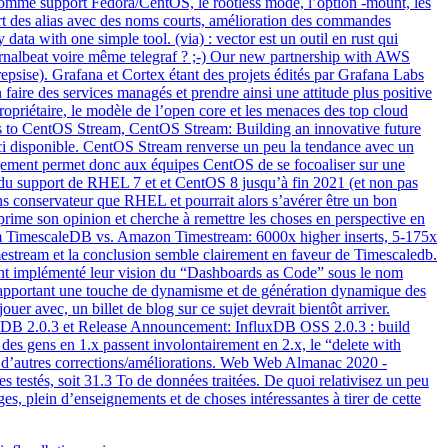
10 comme support Fedora/CentOS, le rootless mode, l’option -mount, les
rt des alias avec des noms courts, amélioration des commandes
ata with one simple tool. (via) : vector est un outil en rust qui
ournalbeat voire même telegraf ? ;-) Our new partnership with AWS
sise). Grafana et Cortex étant des projets édités par Grafana Labs
 faire des services managés et prendre ainsi une attitude plus positive
iétaire, le modèle de l’open core et les menaces des top cloud
us to CentOS Stream, CentOS Stream: Building an innovative future
-ci disponible. CentOS Stream renverse un peu la tendance avec un
gement permet donc aux équipes CentOS de se focoaliser sur une
du support de RHEL 7 et et CentOS 8 jusqu’à fin 2021 (et non pas
s conservateur que RHEL et pourrait alors s’avérer être un bon
e son opinion et cherche à remettre les choses en perspective en
m TimescaleDB vs. Amazon Timestream: 6000x higher inserts, 5-175x
estream et la conclusion semble clairement en faveur de Timescaledb.
nt implémenté leur vision du “Dashboards as Code” sous le nom
n apportant une touche de dynamisme et de génération dynamique des
r avec, un billet de blog sur ce sujet devrait bientôt arriver.
luxDB 2.0.3 et Release Announcement: InfluxDB OSS 2.0.3 : build
e des gens en 1.x passent involontairement en 2.x, le “delete with
in d’autres corrections/améliorations. Web Web Almanac 2020 -
testés, soit 31.3 To de données traitées. De quoi relativisez un peu
s, plein d’enseignements et de choses intéressantes à tirer de cette