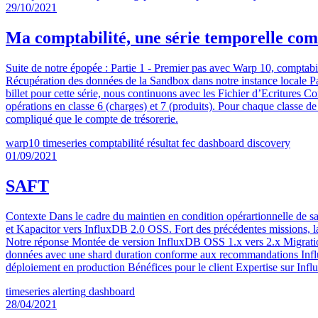
29/10/2021
Ma comptabilité, une série temporelle comm
Suite de notre épopée : Partie 1 - Premier pas avec Warp 10, comptabil
Récupération des données de la Sandbox dans notre instance locale Par
billet pour cette série, nous continuons avec les Fichier d’Ecritures C
opérations en classe 6 (charges) et 7 (produits). Pour chaque classe de
compliqué que le compte de trésorerie.
warp10
timeseries
comptabilité
résultat
fec
dashboard
discovery
01/09/2021
SAFT
Contexte Dans le cadre du maintien en condition opérartionnelle de s
et Kapacitor vers InfluxDB 2.0 OSS. Fort des précédentes missions, la
Notre réponse Montée de version InfluxDB OSS 1.x vers 2.x Migration
données avec une shard duration conforme aux recommandations InfluxD
déploiement en production Bénéfices pour le client Expertise sur Inf
timeseries
alerting
dashboard
28/04/2021