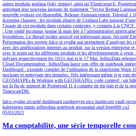
autres produits grafana (loki, tempo), ainsi qu’Elasticsearch, Postgre
apportant leur nouveau langage de traitement “Vector Remap Language e
nouvelle syntaxe est disponible. Release Announcement: Telegraf 1
licensing changes : les produits phares de Grafana Labs passent d’un
l’usage de ces produits dans certains contextes, y compris à la CNCF
: Une entité inconnue jusque là mais liée à l’administration américaine 
hypothèses. Le thread twitter associé est intéressant aussi. Sécurité 
Présentation des projets falco et sysdig qui permettent d’analyser le
avec des améliorations internes au produit, sur la version entrepris
avec le point sur les différents produits et les développements à venir
prévues respectivement les 10/11 mai et le 17 Mai. InfluxData relea
Cloud Documentation : InfluxData lance son offre de notebook intég
Dashboard : exemple complet de l’utilisation de la plateforme Warp 10
stockage et nettoyage des données. Très intéressant même si je vais de
GEOSHAPEs & Working with GEOSHAPEs: code contest! : un billet (et
sur la fin de support de Postgresql 11 à compter de mi-juin et de la p
TimescaleDB.
falco
sysdig
sécurité
dashboard
raspberrypi
pico
hashicorp
vault
vecto
kubernetes
minio
influxdata
notebook
geospatial
agpl
bme680
co2
05/03/2021
Ma comptabilité, une série temporelle comm