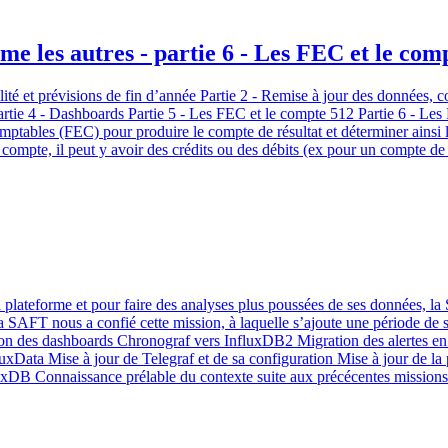
e les autres - partie 6 - Les FEC et le comp
ité et prévisions de fin d’année Partie 2 - Remise à jour des données, 
tie 4 - Dashboards Partie 5 - Les FEC et le compte 512 Partie 6 - Les FE
omptables (FEC) pour produire le compte de résultat et déterminer ainsi l
 compte, il peut y avoir des crédits ou des débits (ex pour un compte de 
a plateforme et pour faire des analyses plus poussées de ses données, 
 SAFT nous a confié cette mission, à laquelle s’ajoute une période de 
 des dashboards Chronograf vers InfluxDB2 Migration des alertes en T
ata Mise à jour de Telegraf et de sa configuration Mise à jour de la 
luxDB Connaissance prélable du contexte suite aux précécentes missions