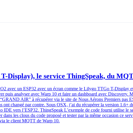
o T-Display), le service ThingSpeak, du MQ
e CO2 avec un ESP32 avec un écran comme le Lilygo TTGo T-Display et u
gérer puis analyser avec Warp 10 et faire un dashboard avec Discovery. 
et “GRAND AIR” à récupérer via le site de Nous Aérons Premiers pas 
 ont changé par contre. Sous OSX, j’ai du récupérer la version 1.6+ du 
no IDE vers l’ESP32. ThingSpeak L’exemple de code fourni utilise le s
er dans les clous du code proposé et tester par la même occasion ce serv
s via le client MQTT de Warp 10.