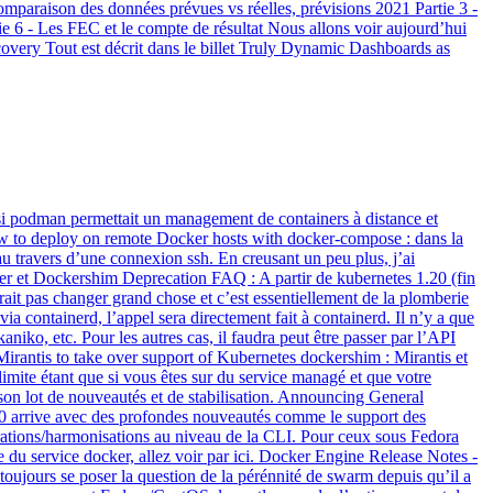
comparaison des données prévues vs réelles, prévisions 2021 Partie 3 -
ie 6 - Les FEC et le compte de résultat Nous allons voir aujourd’hui
overy Tout est décrit dans le billet Truly Dynamic Dashboards as
i podman permettait un management de containers à distance et
How to deploy on remote Docker hosts with docker-compose : dans la
 au travers d’une connexion ssh. En creusant un peu plus, j’ai
er et Dockershim Deprecation FAQ : A partir de kubernetes 1.20 (fin
rait pas changer grand chose et c’est essentiellement de la plomberie
a containerd, l’appel sera directement fait à containerd. Il n’y a que
niko, etc. Pour les autres cas, il faudra peut être passer par l’API
irantis to take over support of Kubernetes dockershim : Mirantis et
limite étant que si vous êtes sur du service managé et que votre
 son lot de nouveautés et de stabilisation. Announcing General
0 arrive avec des profondes nouveautés comme le support des
orations/harmonisations au niveau de la CLI. Pour ceux sous Fedora
 du service docker, allez voir par ici. Docker Engine Release Notes -
 toujours se poser la question de la pérénnité de swarm depuis qu’il a