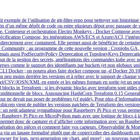
emple de l’utilisation de git-filter-repo pour nettoyer son historique git
au sein d’un même dépôt de code ou entre plusieurs dépot avec passage d
ivée. Conteneur et orchestration Electro Monkeys - Docker Compose ave
 spécification Compose, les intégrations AWS/ECS et Azure/ACI, l’intég
rectement avec containerd. Elle permet aussi de bénéficier de certaines
e Community : au programme de cette nouvelle version : Cronjobs GA
ais aussi PodSecurityPolicy Deprecation et TopologyKeys Deprecation 
ajout de la gestion des secrets, améliorations des commandes kube avec
iverses comme le support des identifiants par buckets (et non globaux u
CLI Docker ; on pourra alors faire docker compose up -d Docker 20.10.
un peu moins derrière les versions et à relier avec le support de chaque 
Excel/CSV/JOSN/XML en entrée et les mêmes formats en sortie (et un peu
ed blocks in Terraform : si les dynamic blocks avec terraform sont utile
ce conditionnelle de blocs. Announcing HashiCorp Terraform 0.15 General A
e à jour ne devait pas poser de problèmes (cf guide). Pour plus d’info
shicorp vient de publier les versions patchées de Terraform des versions
rd : un petit adapteur sympathique pour Raspeberry Pi Pico et vous perm
re Raspberry Pi Pico en MicroPython mais avec une logique de blocs à 
t permet donc de capturer et d’afficher cette information avec un Rasp
ration des pièces et comment faire vos capteurs. Observabilité & Mon
na via un lanage formalisé plutôt que de copier/coller des dashboards 
owser for logs, next-generation pie chart, and more! : un nouveau panel