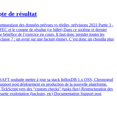
te de résultat
comparaison des données prévues vs réelles, prévisions 2021 Partie 3 -
C et le compte de résultat (ce billet) Dans ce sixième et dernier
e bénéfice de l’exercice en cours. Il faut donc prendre toutes les
classe 7 : un avoir sur une facture émise). C’est donc un chouilla plus
la SAFT souhaite mettre à jour sa stack InfluxDB 1.x OSS, Chronograf
support post déploiement en production de la nouvelle plateforme.
ickScript vers des “custom checks” (tasks flux) Restructuration des
partie exploitation (backups, etc) Documentation Support post