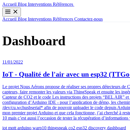
Contactez-nous
Accueil
Blog
Interventions
Références
Accueil
Blog
Interventions
Références
Contactez-nous
Dashboard
11/01/2022
IoT - Qualité de l'air avec un esp32 (TTG
Le projet Nous Aérons propose de réaliser ses propres détecteurs d
capteurs, faire remonter les valeurs via ThingSpeak et ensuite les in
Capteur de CO2 et le code Les instructions des projets “BEL AIR” 
configuration d’Arduino IDE - pour l’application de démo, les chemins
/dev/cu.wchusbserial* afin de pouvoir uploader le code depuis Ardui
mon premier projet Arduino et que cela fonctionne, j’ai cherché à rest
10 mais c’est aussi l’occasion de tester la récupération d’information
iot
mqtt
arduino
warp10
thingspeak
co2
esp32
discovery
dashboard