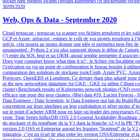
docker
runc
rootless
swarm
cgroups
kubernetes
cri
dockershim
vector
30/09/2020
Web, Ops & Data - Septembre 2020
Cloud terrascan : terrascan va scanner vos fichiers terraform et les va
GCP et Azure. infracost : estimez le coût de vos projets terraform à l
précis, cela pourra au moins donner une idée et permettra peut être de 
unsupported : Python 2 n’est plus supporté depuis le début de l’année 
(?) entre du SQL brut et un ORM, aiosql semble permettre d’associer u
Does your container know what time it is? : le fichier /etc/localtime 
l’exécution ou via un point de configuration le fuseau horaire à utili
comparaison des solutions de stockage rook/Ceph, Azure PVC, Azure
Portworx, OpenEBS et Longhorn. Ce dernier étant plus adapté pour d
as the new networking dataplane for GKE : GKE va utilise Cilium comm
cluster) Benchmark results of Kubernetes network plugins (CNI) over 10
efficace que pour des gros clusters. (Big) data #19. Lucien Fregosi -
Data Engineer / Data Scientists, le Data Engineer qui fait du Build/Run,
concentrent sur leurs pipelines ou leur exploitation et gérer moins
sur le point d’acheter ARM pour en faire un leader des processeurs (
venir. Time Series InfluxDB OSS 2.0 General Availability Roadmap : u
du stockage et du requêtage da la V1 dans la branche v2 (cf la PR “Po
version 2.0 OSS et Entreprise auront les feautres “frontend” de la V2
migration, c’est un écart de plus entre les version OSS/Entreprise e
ingestion), cela diffère. On peut raisonnablement se demander si c’est