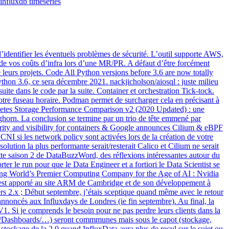
influxdb
timeseries
d’identifier les éventuels problèmes de sécurité. L’outil supporte AWS,
ns de vos coûts d’infra lors d’une MR/PR. A défaut d’être forcément
e leurs projets. Code All Python versions before 3.6 are now totally
ython 3.6, ce sera décembre 2021. nackjicholson/aiosql : juste milieu
te dans le code par la suite. Container et orchestration Tick-tock.
 votre fuseau horaire. Podman permet de surcharger cela en précisant à
ubernetes Storage Performance Comparison v2 (2020 Updated) : une
rn. La conclusion se termine par un trio de tête emmené par
ity and visibility for containers & Google announces Cilium & eBPF
 si les network policy sont activées lors de la création de votre
ution la plus performante serait/resterait Calico et Cilium ne serait
tte saison 2 de DataBuzzWord, des réflexions intéressantes autour du
ter le run pour que le Data Engineer et a fortiori le Data Scientist se
eating World’s Premier Computing Company for the Age of AI : Nvidia
ui est apporté au site ARM de Cambridge et de son développement à
rs 2.x ; Début septembre, j’étais sceptique quand même avec le retour
annoncés aux Influxdays de Londres (ie fin septembre). Au final, la
1. Si je comprends le besoin pour ne pas perdre leurs clients dans la
Task/Dashboards/…) seront commmunes mais sous le capot (stockage,
 stockage de la 2.0 quand InfluxData aura plus de recul sur le sujet ou