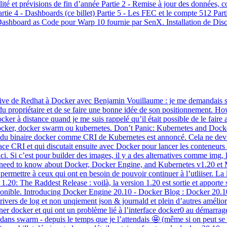
ité et prévisions de fin d’année Partie 2 - Remise à jour des données, 
tie 4 - Dashboards (ce billet) Partie 5 - Les FEC et le compte 512 Part
Dashboard as Code pour Warp 10 fournie par SenX. Installation de Disc
tive de Redhat à Docker avec Benjamin Vouillaume : je me demandais s
du propriétaire et de se faire une bonne idée de son positionnement. 
ker à distance quand je me suis rappelé qu’il était possible de le faire
 docker, docker swarm ou kubernetes. Don’t Panic: Kubernetes and Dock
rait du binaire docker comme CRI de Kubernetes est annoncé. Cela ne dev
ce CRI et qui discutait ensuite avec Docker pour lancer les conteneurs vi
. Si c’est pour builder des images, il y a des alternatives comme img, ka
s need to know about Docker, Docker Engine, and Kubernetes v1.20 et M
ermettre à ceux qui ont en besoin de pouvoir continuer à l’utliiser. La 
 1.20: The Raddest Release : voilà, la version 1.20 est sortie et apporte
onible. Introducing Docker Engine 20.10 - Docker Blog : Docker 20.1
rivers de log et non unqiement json & journald et plein d’autres améli
ner docker et qui ont un problème lié à l’interface docker0 au démarrage
s dans swarm - depuis le temps que je l’attendais 🤩 (même si on peut se