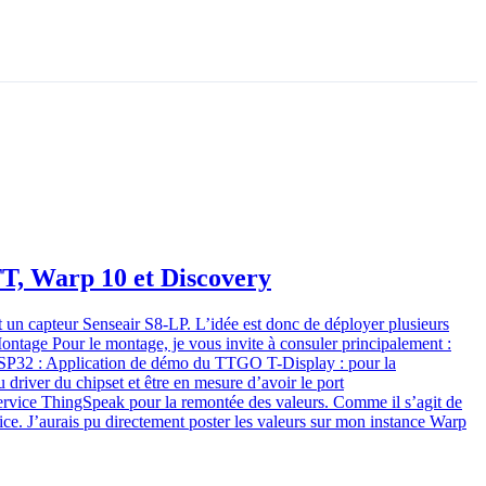
TT, Warp 10 et Discovery
n capteur Senseair S8-LP. L’idée est donc de déployer plusieurs
Montage Pour le montage, je vous invite à consuler principalement :
ESP32 : Application de démo du TTGO T-Display : pour la
driver du chipset et être en mesure d’avoir le port
ervice ThingSpeak pour la remontée des valeurs. Comme il s’agit de
ice. J’aurais pu directement poster les valeurs sur mon instance Warp