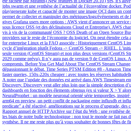
été racheté par Mirantis) New features in Docker 20.10 (Yes, it’s aliv
jpbs swarm et une synthèse de l’actualité de l’écosystème docker. P
play|generate kube et capacité de monter une image OCI dans un containe
permet de collecter et manipuler des métriques/logs/événements et de 
gives Grafana users more options : AWS vient d’annoncer un service m
sous licence OSS (et des déclinaisons Cloud et Entreprise). AWS changer
vis à vis de la communauté OSS ? OSS Death of an Open Source Busin
providers sur le reste de l’économie du logiciel. On peut étendre c
for enterprise Linux et la FAQ associée : Historiquement CentOS Linu
cycle d’intégration plutôt Fedora -> CentOS Stream -> RHEL. L’init
seule version (CentOS Stream) et non plus deux versions (CentOS St
2029 comme prévu). Il n’y aura pas de version 9 de CentOS Linux. A t
compromis. Before You Get Mad About The CentOS Stream Change, Thi
dépassionnant le débat. Time Series PTSM Edition #8 - Amazon Time
faster queries, 150x-220x cheaper : avec toutes les réserves habitud
A noter que l’update des données est arrivé dans AWS Timestream en
Discovery. Discovery veut aller plus loin que la simple description
dashboards en fonction des élements obtenus (ex si valeur X > Y alors 
NeuralProphet : un modèle neuronal orienté série temporelles, insp
arm64 en preview, un petit conflit de packaging entre influxdb et influ
predicate” a été réactivé, améliorations sur le process d’upgrade, de
Rapport annuel de HTTP Archive sur l’état du Web : une synthèse de l’
les biais de notre bulle technologique : non tout le monde ne fait pas
synthèse. Il ne me reste plus qu’à vous souhaiter de bonnes fêtes de fi