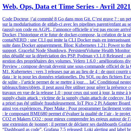
Web, Ops, Data et Time Series - Avril 2021
Code Docteur, j’ai commité 8 Go dans mon Git. C’est grave ? : un petit ex
sur la modularisation de gitlab-ci avec les pipelines parent/enfant 
(aussi) son code en AGPL, l’annonce officielle n’est pas encore arr
Docker, l’historique et le futur de docker-compose, la création de la
contaiNERD : une CLI qui imite la CLI Docker mais en interagissant di
suite dans Docker apparemment. Blog: Kubernetes 1.21: Power to th
support, Graceful Node Shutdown, PersistentVolume Health Monitor m
plus détaillé sur la dépréciation des PSP. Podman v3.1.0 Released : 
gestion des propriétaires des volumes. Velero 1.6.0 : améliorations d
Preview : compose devrait devenir une sous-commande officiel de la 
M1. Kubernetes : vers 3 releases par an au lieu de 4 : de quoi courrir 
data : le jq pour les données relationelles. Du SQL ou des fichiers 
de sqlite - l’article permet de se mettre à jour… IaC Conditional nest
tableaux/listes/objets, il peut aussi être utiliser pour gérer la présen
travaux en vue de la release 1.0 ; pour ceux qui sont à jour, la mis
supply-chain attack : victime de la supply chain attach de codecov, Ha
a priori pas été utilisée frauduleusement. IoT Pico 2 Pi Adapter Boa
ainsi vos expériences. Piper Make : Pour programmer facilement vot
: le composant BME680 permet d’évaluer la qualité de l’air - le proje
CO2 et Makers CO2 : pour mieux comprendre les enjeux autour de l’aé
une extension de jsonnet ; il permet de déclarer ses dashboards Grafa
“Dashboard as code”. Grafana 7.5 released: Loki alerting and label br