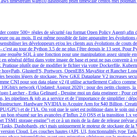
aws
timestream
warp10
dashboard
ptsm
timescale
centos
rhel
podman
lider contre 500+ règles de sécurité (au format Open Policy Agent) afin 
’heure ou au mois. Il est même possible de faire apparaitre les évolutio
sensibiliser les développeurs et/ou les clients aux évolutions de couts d
- c’est au tour de Python 3.5 de ne plus l’être depuis le 13 sept. Pour P
ne requête SQL à une fonction pour une manipulation assez simple ensui
est en général défini dans votre image de base et peut ne pas convenir à
ser. Pratique plutôt que de modifier le fichier via votre Dockerfile. K
 hosyPath, GlusterFS, Portworx, OpenEBS MayaStor et Rancher Longho
es besoins légers de stockage. New GKE Dataplane V2 increases secur
e CNI pour son data plane v2 (il utilise actuellement Calico comme CNI
Gbit/s network (Updated: August 2020) : pour des petits clusters, la sol
 Hugo Larcher - Erika Gelinard - Dessine moi un data engineer : Pour ce
 les pipelines & job as a service et de l’importance de simplifier / dépor
 d’infrastructure. Hardware NVIDIA to Acquire Arm for $40 Billion, Cr
CPU/GPU) et de l’IA. On voit que le sujet est politique dans le soin q
n bon résumé sur les avancées d’Influx 2.0 OSS et la transition 1.x ve
rt TSM1 storage engine”) et ce à un mois de la date de release prévue 
 (Tasks, Dashobards, etc) mais uniquement le moteur de stockage de la V
t la version Cloud. Les couches hautes (API, UI, fonctionnalités type 
 une phase intermédiaire avant une migration ultérieure sur le moteur de