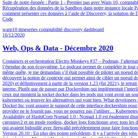
Suite de notre épopée : Partie 1 - Premier pas avec Warp 10, comptabil
Récupération des données de la Sandbox dans notre instance locale Par
comment présenter ces données à l’aide de Discovery, la solution de 
Code
warp10
timeseries
comptabilité
discovery
dashboard
16/12/2020
Web, Ops & Data - Décembre 2020
Containers et orchestration Electro Monkeys #37 – Podman, l’alterna
l’étendue de son écosystème. Le podcast permet de compléter le tour 
même quête, je me demandais s’il était possible de piloter un noeud doc
découvert la notion de contexte qui permet ainsi de cibler un noeud
2020) et définitivement à partir de la version 1.23 (fin 2021), le ret
interne. Plutôt que de passer par Dockershim qui implémentait l’interfa
ceux qui montent la socket docker dans les pods qui vont avoir un souci
kubernetes ou trouver les alternatives qui vont bien. What developer
Docker Inc vont assurer le support de cette interface dockershim pour p
provider ne le fournit pas, vous ne pourrez pas l’utiliser… Kubernetes
Availability of HashiCorp Nomad 1.0 : Nomad 1.0 est également disp
cgroupsv2 et un mode rootless, docker logs fonctionne avec tous les d
qui avaient bidouillé avec firewalld précédemment pour faire fonction
Version 20.10 : En plus des points précédents, il y a l’arrivée des job