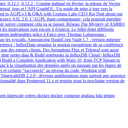
tes, 0.12.1, 0.12.2 : Comme indiqué en février, la release de Vector
nternal_logs et l’API GraphQL. Un guide de mise à jour vers la
icensed to AGPLv3 & Q&A with Grafana Labs CEO Raj Dutt about our
licence ASL 2.0. L’AGPL étant contaminante, cela pourrait interdire
lloir suivre comment cela va se passer. Réseau The Mystery of AS8003
les motivations sont encore à éclaircir. Le billet émet différents
tements indésirables grâce à Falco avec Thomas Labarussias :
t sur les syscalls. Announcing HashiCorp Vault 1.7 : version mineure
erience : InfluxData organise la session européenne de sa conférence
 que des retours clients. Des formations Flux et Telegraf sont aussi
h time series data & Build notebooks in InfluxDB Cloud | InfluxDB
t) Build a Complete Application with Warp 10, from TCP Stream to
qu’à la visualisation des données après un passage par les étapes de
ces et certains “raccourcis” au niveau du code. Working with
imescaleDB 2.2.0 : diverses améliorations mais surtout une annonce
tionnalité dans Postgresql 11.x et requise pour la prochaine version de
form
timescale
velero
docker
docker compose
grafana
loki
tempo