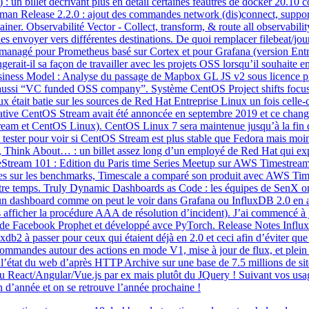
e) : un billet décrivant plus en détail certaines feautres de docker 20.
odman Release 2.2.0 : ajout des commandes network (dis)connect, suppo
r. Observabilité Vector - Collect, transform, & route all observability d
les envoyer vers différentes destinations. De quoi remplacer filebeat/j
anagé pour Prometheus basé sur Cortex et pour Grafana (version Entrep
ait-il sa façon de travailler avec les projets OSS lorsqu’il souhaite en
ess Model : Analyse du passage de Mapbox GL JS v2 sous licence propr
ela aussi “VC funded OSS company”. Système CentOS Project shifts foc
x était batie sur les sources de Red Hat Entreprise Linux un fois celle
iative CentOS Stream avait été annoncée en septembre 2019 et ce chan
ream et CentOS Linux). CentOS Linux 7 sera maintenue jusqu’à la fin 
ester pour voir si CentOS Stream est plus stable que Fedora mais moin
nk About… : un billet assez long d’un employé de Red Hat qui exprim
Stream 101 : Edition du Paris time Series Meetup sur AWS Timestrea
elles sur les benchmarks, Timescale a comparé son produit avec AWS Tim
tre temps. Truly Dynamic Dashboards as Code : les équipes de SenX o
 d’un dashboard comme on peut le voir dans Grafana ou InfluxDB 2.0 e
afficher la procédure AAA de résolution d’incident). J’ai commencé à joue
iré de Facebook Prophet et développé avce PyTorch. Release Notes Inf
xdb2 à passer pour ceux qui étaient déjà en 2.0 et ceci afin d’éviter qu
s commandes autour des actions en mode V1, mise à jour de flux, et ple
état du web d’après HTTP Archive sur une base de 7.5 millions de sites 
 du React/Angular/Vue.js par ex mais plutôt du JQuery ! Suivant vos usage
n d’année et on se retrouve l’année prochaine !