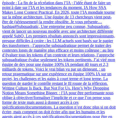
épisode : La fin de la récréation dans l’IA ; l’idée étant de faire un
point à date sur l’IA et les tendances du moment. IA How SSA
Makes Long Context Practical, En 2026, toute l’IA mondiale tourne
sur la même architecture. Une équipe de 13 chercheurs vient peut-
être de (sérieusement) la rendre obsolète. Je vous présente…
hashtag#Subquadratic, Une entreprise peu connue, Subquadratic,
vient de lancer un nouveau modèle avec une architecture différente
appelé SubQ. Les premiers résultats annoncés sont impressionnants,
presque difficiles à croire : les LLM actuels sont basés sur le papier
des transformers - l’approche subquadratique permet de traiter des
contextes longs de manière plus efficace et moins coûteuse : au lieu
d’évaluer tous les tokens d’un contexte et leurs relations, l’approche
subquadratique évalue seulement les tokens pertinents. J’ai viré mon
équipe de dev pour une équipe 100% IA pendant 40 jours et 2,3
milliards de tokens. Voici le vrai bilan vu par un dirigeant. : un
retour pragrmatique sur une expérience en équipe 100% IA sur un
projet, les challenges et les gains à court terme et long terme. La
question de garder le contrôle restant le fil rouge de la réflexion.
Writing Culture Is Back. But Not For Us. Here’s Why Dropping
Notion Means Something Bigger. : l’IA pour être performante nous
oblige à objectiver/formaliser l’implicite et ce que l’on pense sous
forme de texte mais aussi à donner accès à ces
spécifications/documentations. La question n’est donc plus si on doit
écrire, mais comment on doit écrire afin que les humains et les
agents aient accès à ces spécifications/documentations pour être en