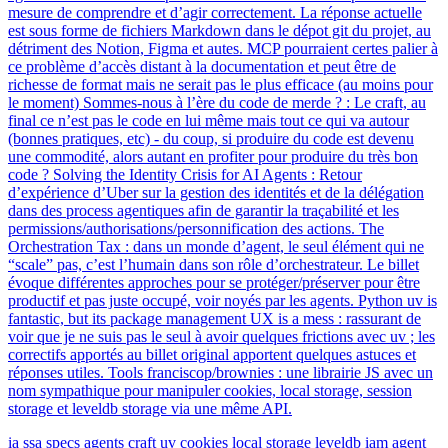
mesure de comprendre et d’agir correctement. La réponse actuelle
est sous forme de fichiers Markdown dans le dépot git du projet, au
détriment des Notion, Figma et autes. MCP pourraient certes palier à
ce problème d’accès distant à la documentation et peut être de
richesse de format mais ne serait pas le plus efficace (au moins pour
le moment) Sommes-nous à l’ère du code de merde ? : Le craft, au
final ce n’est pas le code en lui même mais tout ce qui va autour
(bonnes pratiques, etc) - du coup, si produire du code est devenu
une commodité, alors autant en profiter pour produire du très bon
code ? Solving the Identity Crisis for AI Agents : Retour
d’expérience d’Uber sur la gestion des identités et de la délégation
dans des process agentiques afin de garantir la traçabilité et les
permissions/authorisations/personnification des actions. The
Orchestration Tax : dans un monde d’agent, le seul élément qui ne
“scale” pas, c’est l’humain dans son rôle d’orchestrateur. Le billet
évoque différentes approches pour se protéger/préserver pour être
productif et pas juste occupé, voir noyés par les agents. Python uv is
fantastic, but its package management UX is a mess : rassurant de
voir que je ne suis pas le seul à avoir quelques frictions avec uv ; les
correctifs apportés au billet original apportent quelques astuces et
réponses utiles. Tools franciscop/brownies : une librairie JS avec un
nom sympathique pour manipuler cookies, local storage, session
storage et leveldb storage via une même API.
ia
ssa
specs
agents
craft
uv
cookies
local storage
leveldb
iam
agent