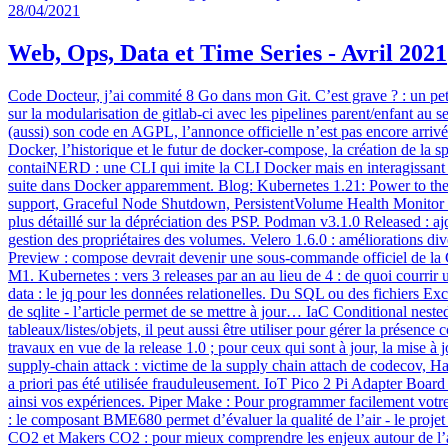
28/04/2021
Web, Ops, Data et Time Series - Avril 2021
Code Docteur, j’ai commité 8 Go dans mon Git. C’est grave ? : un petit ex
sur la modularisation de gitlab-ci avec les pipelines parent/enfant 
(aussi) son code en AGPL, l’annonce officielle n’est pas encore arr
Docker, l’historique et le futur de docker-compose, la création de la
contaiNERD : une CLI qui imite la CLI Docker mais en interagissant di
suite dans Docker apparemment. Blog: Kubernetes 1.21: Power to th
support, Graceful Node Shutdown, PersistentVolume Health Monitor m
plus détaillé sur la dépréciation des PSP. Podman v3.1.0 Released : 
gestion des propriétaires des volumes. Velero 1.6.0 : améliorations d
Preview : compose devrait devenir une sous-commande officiel de la 
M1. Kubernetes : vers 3 releases par an au lieu de 4 : de quoi courrir 
data : le jq pour les données relationelles. Du SQL ou des fichiers 
de sqlite - l’article permet de se mettre à jour… IaC Conditional nest
tableaux/listes/objets, il peut aussi être utiliser pour gérer la présen
travaux en vue de la release 1.0 ; pour ceux qui sont à jour, la mis
supply-chain attack : victime de la supply chain attach de codecov, Ha
a priori pas été utilisée frauduleusement. IoT Pico 2 Pi Adapter Boa
ainsi vos expériences. Piper Make : Pour programmer facilement vot
: le composant BME680 permet d’évaluer la qualité de l’air - le proje
CO2 et Makers CO2 : pour mieux comprendre les enjeux autour de l’aé