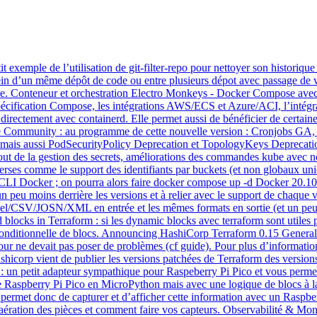
emple de l’utilisation de git-filter-repo pour nettoyer son historique git
au sein d’un même dépôt de code ou entre plusieurs dépot avec passage d
ivée. Conteneur et orchestration Electro Monkeys - Docker Compose ave
 spécification Compose, les intégrations AWS/ECS et Azure/ACI, l’intég
rectement avec containerd. Elle permet aussi de bénéficier de certaines
e Community : au programme de cette nouvelle version : Cronjobs GA
ais aussi PodSecurityPolicy Deprecation et TopologyKeys Deprecation 
ajout de la gestion des secrets, améliorations des commandes kube avec
iverses comme le support des identifiants par buckets (et non globaux u
CLI Docker ; on pourra alors faire docker compose up -d Docker 20.10.
un peu moins derrière les versions et à relier avec le support de chaque 
Excel/CSV/JOSN/XML en entrée et les mêmes formats en sortie (et un peu
ed blocks in Terraform : si les dynamic blocks avec terraform sont utile
ce conditionnelle de blocs. Announcing HashiCorp Terraform 0.15 General A
e à jour ne devait pas poser de problèmes (cf guide). Pour plus d’info
shicorp vient de publier les versions patchées de Terraform des versions
rd : un petit adapteur sympathique pour Raspeberry Pi Pico et vous perm
re Raspberry Pi Pico en MicroPython mais avec une logique de blocs à 
t permet donc de capturer et d’afficher cette information avec un Rasp
ration des pièces et comment faire vos capteurs. Observabilité & Mon