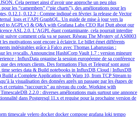
en JSON. Cela permet ainsi d’avoir une approche un peu plus
 pour les “camembers” (“pie charts”), des améliorations pour les
tes, 0.12.1, 0.12.2 : Comme indiqué en février, la release de Vector
nternal_logs et l’API GraphQL. Un guide de mise à jour vers la
icensed to AGPLv3 & Q&A with Grafana Labs CEO Raj Dutt about our
licence ASL 2.0. L’AGPL étant contaminante, cela pourrait interdire
lloir suivre comment cela va se passer. Réseau The Mystery of AS8003
les motivations sont encore à éclaircir. Le billet émet différents
tements indésirables grâce à Falco avec Thomas Labarussias :
t sur les syscalls. Announcing HashiCorp Vault 1.7 : version mineure
erience : InfluxData organise la session européenne de sa conférence
 que des retours clients. Des formations Flux et Telegraf sont aussi
h time series data & Build notebooks in InfluxDB Cloud | InfluxDB
t) Build a Complete Application with Warp 10, from TCP Stream to
qu’à la visualisation des données après un passage par les étapes de
ces et certains “raccourcis” au niveau du code. Working with
imescaleDB 2.2.0 : diverses améliorations mais surtout une annonce
tionnalité dans Postgresql 11.x et requise pour la prochaine version de
form
timescale
velero
docker
docker compose
grafana
loki
tempo