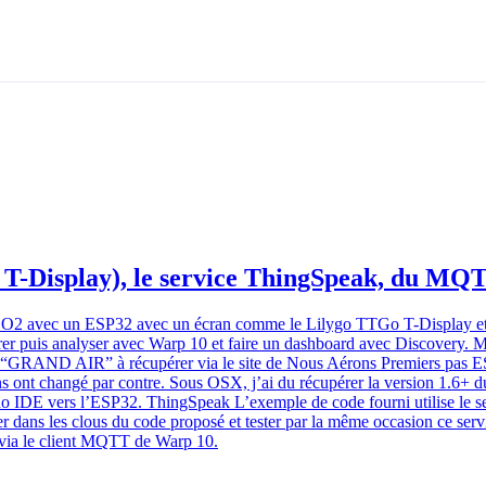
o T-Display), le service ThingSpeak, du MQ
e CO2 avec un ESP32 avec un écran comme le Lilygo TTGo T-Display et u
gérer puis analyser avec Warp 10 et faire un dashboard avec Discovery. 
et “GRAND AIR” à récupérer via le site de Nous Aérons Premiers pas 
 ont changé par contre. Sous OSX, j’ai du récupérer la version 1.6+ du 
no IDE vers l’ESP32. ThingSpeak L’exemple de code fourni utilise le s
er dans les clous du code proposé et tester par la même occasion ce serv
s via le client MQTT de Warp 10.