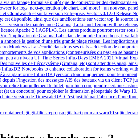
na via un lanage formalisé plutôt que de copier/coller des dashboards 
owser for logs, next-generation pie chart, and more! : un nouveau panel
sql et Cloudwatch et sur la version Entreprise. Vector v0.12.0 Release No
st disponible, ainsi que des améliorations sur vector top, la source i
.18.1 : version de maintenance Grafana, Loki, and Tempo will be rel
e licence Apache 2 à AGPLv3. Les autres produits pourront rester sous 
. Vu l’implication de Grafana Labs dans le monde Prometheus, il va fa
a annoncé la gestion d’une très grande plage réseau. Les implications et 
Electro Monkeys - La sécurité dans tous ses états – détection de compor
s comportements de vos applications (conteneurisées ou pas) en se basan
e et un peu au niveau UI. Time Series InfluxDays EMEA 2021 Virtual Exp
. Des nouvelles de l’écosystème (Grafana, etc) sont attendues aussi, ainsi
ses InfluxDB Notebooks to enhance collaboration for teams working wit
ré à sa plareforme InfluxDB (version cloud uniquement pour le momen
 depuis l’ingestion des messages AIS des bateaux via un client TCP jus
voir relire tranquillement le billet pour bien comprendre certaines astu
 un concours) pour exploiter la dimension géospatiale de Warp 10. T
rochaine version de TimescaleDB. C’est justifié par l’absence d’une fonc
r
containerd
git
git-filter-repo
psp
gitlab-ci
podman
warp10
sqlite
terra