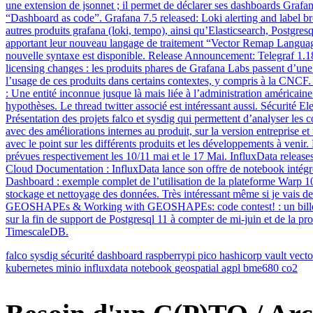
une extension de jsonnet ; il permet de déclarer ses dashboards Grafa
“Dashboard as code”. Grafana 7.5 released: Loki alerting and label br
autres produits grafana (loki, tempo), ainsi qu’Elasticsearch, Postgre
apportant leur nouveau langage de traitement “Vector Remap Language e
nouvelle syntaxe est disponible. Release Announcement: Telegraf 1
licensing changes : les produits phares de Grafana Labs passent d’un
l’usage de ces produits dans certains contextes, y compris à la CNCF
: Une entité inconnue jusque là mais liée à l’administration américaine 
hypothèses. Le thread twitter associé est intéressant aussi. Sécurité 
Présentation des projets falco et sysdig qui permettent d’analyser le
avec des améliorations internes au produit, sur la version entrepris
avec le point sur les différents produits et les développements à venir
prévues respectivement les 10/11 mai et le 17 Mai. InfluxData relea
Cloud Documentation : InfluxData lance son offre de notebook intég
Dashboard : exemple complet de l’utilisation de la plateforme Warp 10
stockage et nettoyage des données. Très intéressant même si je vais de
GEOSHAPEs & Working with GEOSHAPEs: code contest! : un billet (et
sur la fin de support de Postgresql 11 à compter de mi-juin et de la p
TimescaleDB.
falco
sysdig
sécurité
dashboard
raspberrypi
pico
hashicorp
vault
vecto
kubernetes
minio
influxdata
notebook
geospatial
agpl
bme680
co2