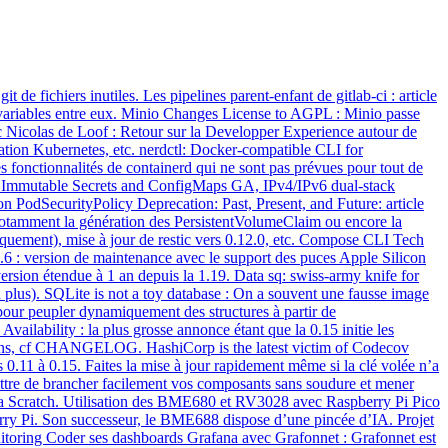
 de fichiers inutiles. Les pipelines parent-enfant de gitlab-ci : article
e variables entre eux. Minio Changes License to AGPL : Minio passe
c Nicolas de Loof : Retour sur la Developper Experience autour de
ration Kubernetes, etc. nerdctl: Docker-compatible CLI for
 fonctionnalités de containerd qui ne sont pas prévues pour tout de
, Immutable Secrets and ConfigMaps GA, IPv4/IPv6 dual-stack
PodSecurityPolicy Deprecation: Past, Present, and Future: article
 notamment la génération des PersistentVolumeClaim ou encore la
niquement), mise à jour de restic vers 0.12.0, etc. Compose CLI Tech
6 : version de maintenance avec le support des puces Apple Silicon
version étendue à 1 an depuis la 1.19. Data sq: swiss-army knife for
 plus). SQLite is not a toy database : On a souvent une fausse image
s pour peupler dynamiquement des structures à partir de
vailability : la plus grosse annonce étant que la 0.15 initie les
rmations, cf CHANGELOG. HashiCorp is the latest victim of Codecov
 0.11 à 0.15. Faites la mise à jour rapidement même si la clé volée n’a
ettre de brancher facilement vos composants sans soudure et mener
la Scratch. Utilisation des BME680 et RV3028 avec Raspberry Pi Pico
berry Pi. Son successeur, le BME688 dispose d’une pincée d’IA. Projet
itoring Coder ses dashboards Grafana avec Grafonnet : Grafonnet est