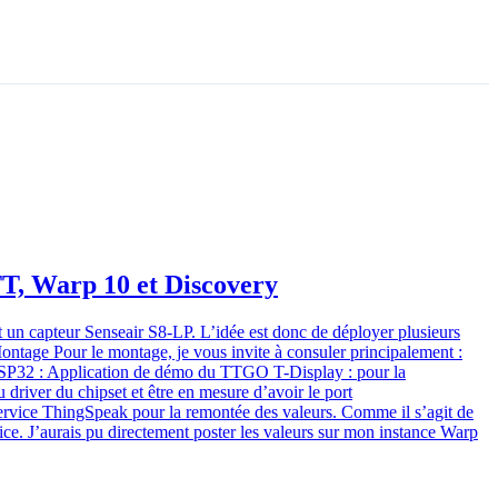
TT, Warp 10 et Discovery
n capteur Senseair S8-LP. L’idée est donc de déployer plusieurs
Montage Pour le montage, je vous invite à consuler principalement :
ESP32 : Application de démo du TTGO T-Display : pour la
driver du chipset et être en mesure d’avoir le port
ervice ThingSpeak pour la remontée des valeurs. Comme il s’agit de
ice. J’aurais pu directement poster les valeurs sur mon instance Warp