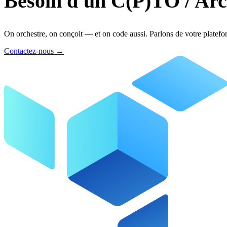
Besoin d'un C(P)TO / Arc
On orchestre, on conçoit — et on code aussi. Parlons de votre platefo
Contactez-nous
→