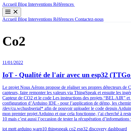
Contactez-nous
Accueil
Blog
Interventions
Références
Accueil
Blog
Interventions
Références
Contactez-nous
Co2
11/01/2022
IoT - Qualité de l'air avec un esp32 (TTG
Le projet Nous Aérons propose de réaliser ses propres détecteurs d
capteurs, faire remonter les valeurs via ThingSpeak et ensuite les in
Capteur de CO2 et le code Les instructions des projets “BEL AIR” 
configuration d’Arduino IDE - pour l’application de démo, les chemins
/dev/cu.wchusbserial* afin de pouvoir uploader le code depuis Ardui
mon premier projet Arduino et que cela fonctionne, j’ai cherché à rest
10 mais c’est aussi l’occasion de tester la récupération d’information
iot
mqtt
arduino
warp10
thingspeak
co2
esp32
discovery
dashboard