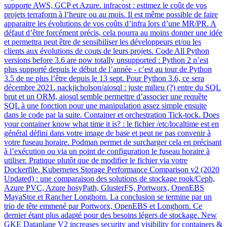
supporte AWS, GCP et Azure. infracost : estimez le coût de vos
projets terraform à l’heure ou au mois. Il est même possible de faire
apparaitre les évolutions de vos coûts d’infra lors d’une MR/PR. A
défaut d’être forcément précis, cela pourra au moins donner une idée
et permettra peut être de sensibiliser les développeurs et/ou les
clients aux évolutions de couts de leurs projets. Code All Python
versions before 3.6 are now totally unsupported : Python 2 n’est
plus supporté depuis le début de l’année - c’est au tour de Python
3.5 de ne plus l’être depuis le 13 sept. Pour Python 3.6, ce sera
décembre 2021. nackjicholson/aiosql : juste milieu (?) entre du SQL
brut et un ORM, aiosql semble permettre d’associer une requête
SQL à une fonction pour une manipulation assez simple ensuite
dans le code par la suite. Container et orchestration Tick-tock. Does
your container know what time it is? : le fichier /etc/localtime est en
général défini dans votre image de base et peut ne pas convenir à
votre fuseau horaire. Podman permet de surcharger cela en précisant
à l’exécution ou via un point de configuration le fuseau horaire à
utiliser. Pratique plutôt que de modifier le fichier via votre
Dockerfile. Kubernetes Storage Performance Comparison v2 (2020
Updated) : une comparaison des solutions de stockage rook/Ceph,
Azure PVC, Azure hosyPath, GlusterFS, Portworx, OpenEBS
MayaStor et Rancher Longhorn. La conclusion se termine par un
trio de tête emmené par Portworx, OpenEBS et Longhorn. Ce
dernier étant plus adapté pour des besoins légers de stockage. New
GKE Dataplane V2 increases security and visibility for containers &