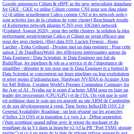
Google announces Cilium & eBPF as the new networking dataplane
for GKE : GKE va utilise Cilium comme CNI pour son data plane
v2 (il utilise actuellement Calico comme CNI si les network policy
sont activées lors de la création de votre cluster) Benchmark results
of Kubernetes network plugins (CNI) over 10Gbit/s network
(Updated: August 2020) : pour des petits clusters, la solution la plus
performante serait/resterait Calico et Cilium ne serait efficace que
pour des gros clusters. (Big) data #19. Lucien Fregosi - Hugo
Larcher - Erika Gelinard - Dessine moi un data engineer : Pour cette
saison 2 de DataBuzzWord, des réflexions intéressantes autour du
Data Engineer / Data Scientists, le Data Engineer qui fait du
Build/Run, les pipelines & job as a service et de l’importance de
simplifier / déporter le run pour que le Data Engineer et a fortiori le
Data Scientist se concentrent sur leurs pipelines ou leur exploitation
et gérer moins d’infrastructure. Hardware NVIDIA to Acquire Arm
for $40 Billion, Creating World’s Premier Computing Company for
the Age of AI : Nvidia sur le point d’acheter ARM pour en faire un
leader des processeurs (CPU/GPU) et de l’IA. On voit que le sujet
est politique dans le soin qui est apporté au site ARM de Cambridge
et de son développement à venir. Time Series InfluxDB OSS 2.0
General Availability Roadmap : un bon résumé sur les avancées
d’Influx 2.0 OSS et la transition 1.x vers 2.x ; Début septembre,
j’étais sceptique quand même avec le retour du stockage et du
requêtage da la V1 dans la branche v2 (cf la PR “Port TSM1 storage
engine”) et ce à un mois de la date de release prévue annoncés aux