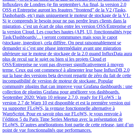
Influxdays de Londres (ie fin septembre). Au final, la version 2.0
OSS et Entreprise auront les feautres “frontend” de la V2 (Tasks,
Dashobards, etc) mais uniquement le moteur de stockage de la V1.
Si je comprends le besoin pour ne pas perdre leurs clients dans la
migration, c’est un écart de plus entre les version OSS/Entreprise et
la version Cloud. Les couches hautes (API, UI, fonctionnalités type
Task/Dashboards/…) seront commmunes mais sous le capot
(stockage, ingestion), cela diffère. On peut raisonnablement se
demander si c’est une phase intermédiaire avant une migration
ultérieure sur le moteur de stockage de la 2.0 quand InfluxData aura
plus de recul sur le sujet ou bien si les projets Cloud et
OSS/Entreprise ne vont pas diverger significativement à moyen
terme. Ceux qui ont commencé à alimenter leur base InfluxDB 2.0
sur la base des versions beta devront repartir de zéro du fait de cette
incompatibilité de version de moteur de stockage. Popular
community plugins that can improve your Grafana dashboards : une
collection de plugins Grafana pour améliorer vos dashboards.
September 2020: Warp 10 release 2.7.0, ready for FLoWS : la
version 2.7 de Warp 10 est disponible et est la première version qui
va supporter FLoWS, la syntaxe fonctionnelle alternative à
WarpScript. Pour en savoir plus sur FLoWS, je vous renvoie à
l’édition 5 du Paris Time Series Meetup avec la présentation de
FLoWS. D’autres améliorations font partie de cette release, tant d’un
point de vue fonctionnalités que performances.