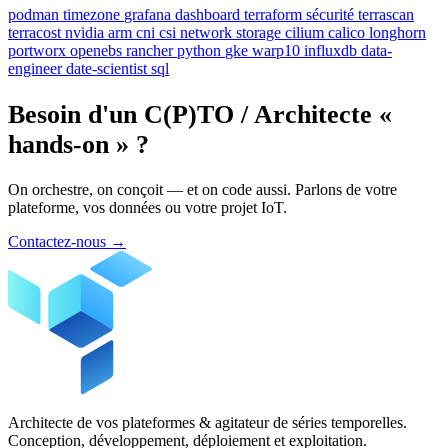
podman
timezone
grafana
dashboard
terraform
sécurité
terrascan
terracost
nvidia
arm
cni
csi
network
storage
cilium
calico
longhorn
portworx
openebs
rancher
python
gke
warp10
influxdb
data-
engineer
date-scientist
sql
Besoin d'un C(P)TO / Architecte «
hands-on » ?
On orchestre, on conçoit — et on code aussi. Parlons de votre
plateforme, vos données ou votre projet IoT.
Contactez-nous
→
Architecte de vos plateformes & agitateur de séries temporelles.
Conception, développement, déploiement et exploitation.