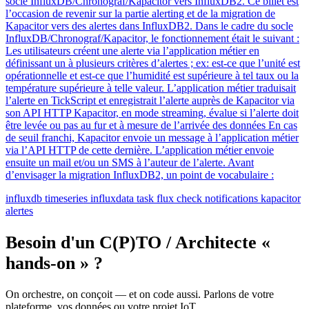
socle InfluxDB/Chronograf/Kapacitor vers InfluxDB2. Ce billet est
l’occasion de revenir sur la partie alerting et de la migration de
Kapacitor vers des alertes dans InfluxDB2. Dans le cadre du socle
InfluxDB/Chronograf/Kapacitor, le fonctionnement était le suivant :
Les utilisateurs créent une alerte via l’application métier en
définissant un à plusieurs critères d’alertes ; ex: est-ce que l’unité est
opérationnelle et est-ce que l’humidité est supérieure à tel taux ou la
température supérieure à telle valeur. L’application métier traduisait
l’alerte en TickScript et enregistrait l’alerte auprès de Kapacitor via
son API HTTP Kapacitor, en mode streaming, évalue si l’alerte doit
être levée ou pas au fur et à mesure de l’arrivée des données En cas
de seuil franchi, Kapacitor envoie un message à l’application métier
via l’API HTTP de cette dernière. L’application métier envoie
ensuite un mail et/ou un SMS à l’auteur de l’alerte. Avant
d’envisager la migration InfluxDB2, un point de vocabulaire :
influxdb
timeseries
influxdata
task
flux
check
notifications
kapacitor
alertes
Besoin d'un C(P)TO / Architecte «
hands-on » ?
On orchestre, on conçoit — et on code aussi. Parlons de votre
plateforme, vos données ou votre projet IoT.