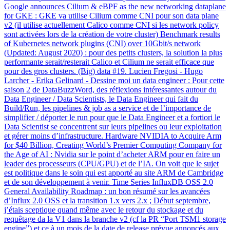
Google announces Cilium & eBPF as the new networking dataplane
for GKE : GKE va utilise Cilium comme CNI pour son data plane
v2 (il utilise actuellement Calico comme CNI si les network policy
sont activées lors de la création de votre cluster) Benchmark results
of Kubernetes network plugins (CNI) over 10Gbit/s network
(Updated: August 2020) : pour des petits clusters, la solution la plus
performante serait/resterait Calico et Cilium ne serait efficace que
pour des gros clusters. (Big) data #19. Lucien Fregosi - Hugo
Larcher - Erika Gelinard - Dessine moi un data engineer : Pour cette
saison 2 de DataBuzzWord, des réflexions intéressantes autour du
Data Engineer / Data Scientists, le Data Engineer qui fait du
Build/Run, les pipelines & job as a service et de l’importance de
simplifier / déporter le run pour que le Data Engineer et a fortiori le
Data Scientist se concentrent sur leurs pipelines ou leur exploitation
et gérer moins d’infrastructure. Hardware NVIDIA to Acquire Arm
for $40 Billion, Creating World’s Premier Computing Company for
the Age of AI : Nvidia sur le point d’acheter ARM pour en faire un
leader des processeurs (CPU/GPU) et de l’IA. On voit que le sujet
est politique dans le soin qui est apporté au site ARM de Cambridge
et de son développement à venir. Time Series InfluxDB OSS 2.0
General Availability Roadmap : un bon résumé sur les avancées
d’Influx 2.0 OSS et la transition 1.x vers 2.x ; Début septembre,
j’étais sceptique quand même avec le retour du stockage et du
requêtage da la V1 dans la branche v2 (cf la PR “Port TSM1 storage
engine”) et ce à un mois de la date de release prévue annoncés aux