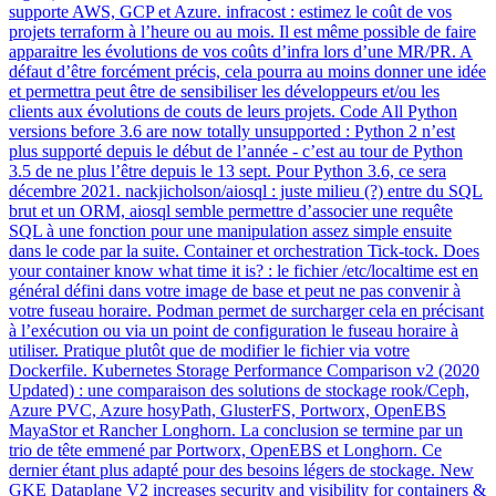
supporte AWS, GCP et Azure. infracost : estimez le coût de vos
projets terraform à l’heure ou au mois. Il est même possible de faire
apparaitre les évolutions de vos coûts d’infra lors d’une MR/PR. A
défaut d’être forcément précis, cela pourra au moins donner une idée
et permettra peut être de sensibiliser les développeurs et/ou les
clients aux évolutions de couts de leurs projets. Code All Python
versions before 3.6 are now totally unsupported : Python 2 n’est
plus supporté depuis le début de l’année - c’est au tour de Python
3.5 de ne plus l’être depuis le 13 sept. Pour Python 3.6, ce sera
décembre 2021. nackjicholson/aiosql : juste milieu (?) entre du SQL
brut et un ORM, aiosql semble permettre d’associer une requête
SQL à une fonction pour une manipulation assez simple ensuite
dans le code par la suite. Container et orchestration Tick-tock. Does
your container know what time it is? : le fichier /etc/localtime est en
général défini dans votre image de base et peut ne pas convenir à
votre fuseau horaire. Podman permet de surcharger cela en précisant
à l’exécution ou via un point de configuration le fuseau horaire à
utiliser. Pratique plutôt que de modifier le fichier via votre
Dockerfile. Kubernetes Storage Performance Comparison v2 (2020
Updated) : une comparaison des solutions de stockage rook/Ceph,
Azure PVC, Azure hosyPath, GlusterFS, Portworx, OpenEBS
MayaStor et Rancher Longhorn. La conclusion se termine par un
trio de tête emmené par Portworx, OpenEBS et Longhorn. Ce
dernier étant plus adapté pour des besoins légers de stockage. New
GKE Dataplane V2 increases security and visibility for containers &