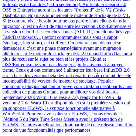
Influxdays de Londres (ie fin septembre). Au final, la version 2.0
OSS et Entreprise auront les feautres “frontend” de la V2 (Tasks,
Dashobards, etc) mais uniquement le moteur de stockage de la V1.
Si je comprends le besoin pour ne pas perdre leurs clients dans la
migration, c’est un écart de plus entre les version OSS/Entreprise et
la version Cloud. Les couches hautes (API, UI, fonctionnalités type
Task/Dashboards/…) seront commmunes mais sous le capot
(stockage, ingestion), cela diffère. On peut raisonnablement se
demander si c’est une phase intermédiaire avant une migration
ultérieure sur le moteur de stockage de la 2.0 quand InfluxData aura
plus de recul sur le sujet ou bien si les projets Cloud et
OSS/Entreprise ne vont pas diverger significativement à moyen
terme. Ceux qui ont commencé à alimenter leur base InfluxDB 2.0
sur la base des versions beta devront repartir de zéro du fait de cette
incompatibilité de version de moteur de stockage. Popular
community plugins that can improve your Grafana dashboards : une
collection de plugins Grafana pour améliorer vos dashboards.
September 2020: Warp 10 release 2.7.0, ready for FLoWS : la
version 2.7 de Warp 10 est disponible et est la première version qui
va supporter FLoWS, la syntaxe fonctionnelle alternative à
WarpScript. Pour en savoir plus sur FLoWS, je vous renvoie à
l’édition 5 du Paris Time Series Meetup avec la présentation de
FLoWS. D’autres améliorations font partie de cette release, tant d’un
point de vue fonctionnalités que performances.