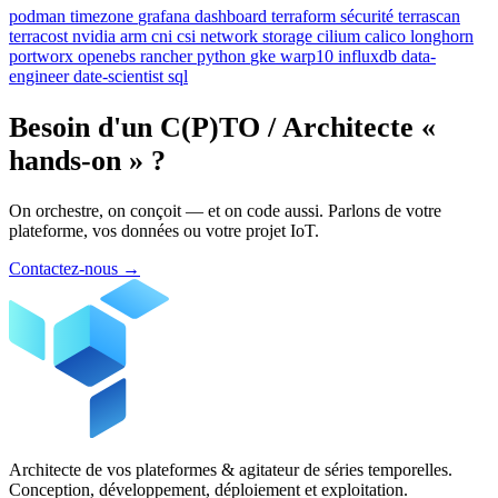
podman
timezone
grafana
dashboard
terraform
sécurité
terrascan
terracost
nvidia
arm
cni
csi
network
storage
cilium
calico
longhorn
portworx
openebs
rancher
python
gke
warp10
influxdb
data-
engineer
date-scientist
sql
Besoin d'un C(P)TO / Architecte «
hands-on » ?
On orchestre, on conçoit — et on code aussi. Parlons de votre
plateforme, vos données ou votre projet IoT.
Contactez-nous
→
Architecte de vos plateformes & agitateur de séries temporelles.
Conception, développement, déploiement et exploitation.