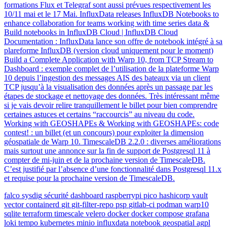
formations Flux et Telegraf sont aussi prévues respectivement les
10/11 mai et le 17 Mai. InfluxData releases InfluxDB Notebooks to
enhance collaboration for teams working with time series data &
Build notebooks in InfluxDB Cloud | InfluxDB Cloud
Documentation : InfluxData lance son offre de notebook intégré à sa
plareforme InfluxDB (version cloud uniquement pour le moment)
Build a Complete Application with Warp 10, from TCP Stream to
Dashboard : exemple complet de l’utilisation de la plateforme Warp
10 depuis l’ingestion des messages AIS des bateaux via un client
TCP jusqu’à la visualisation des données après un passage par les
étapes de stockage et nettoyage des données. Très intéressant même
si je vais devoir relire tranquillement le billet pour bien comprendre
certaines astuces et certains “raccourcis” au niveau du code.
Working with GEOSHAPEs & Working with GEOSHAPEs: code
contest! : un billet (et un concours) pour exploiter la dimension
géospatiale de Warp 10. TimescaleDB 2.2.0 : diverses améliorations
mais surtout une annonce sur la fin de support de Postgresql 11 à
compter de mi-juin et de la prochaine version de TimescaleDB.
C’est justifié par l’absence d’une fonctionnalité dans Postgresql 11.x
et requise pour la prochaine version de TimescaleDB.
falco
sysdig
sécurité
dashboard
raspberrypi
pico
hashicorp
vault
vector
containerd
git
git-filter-repo
psp
gitlab-ci
podman
warp10
sqlite
terraform
timescale
velero
docker
docker compose
grafana
loki
tempo
kubernetes
minio
influxdata
notebook
geospatial
agpl