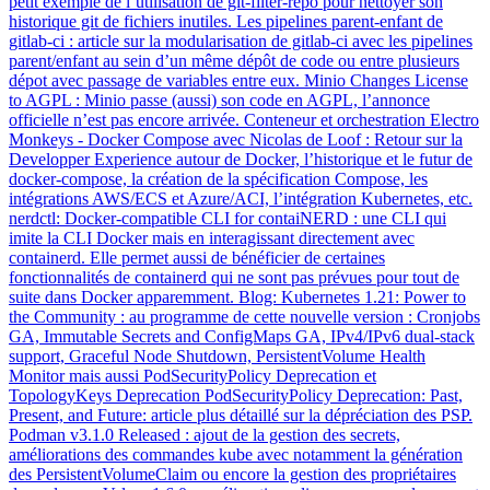
petit exemple de l’utilisation de git-filter-repo pour nettoyer son
historique git de fichiers inutiles. Les pipelines parent-enfant de
gitlab-ci : article sur la modularisation de gitlab-ci avec les pipelines
parent/enfant au sein d’un même dépôt de code ou entre plusieurs
dépot avec passage de variables entre eux. Minio Changes License
to AGPL : Minio passe (aussi) son code en AGPL, l’annonce
officielle n’est pas encore arrivée. Conteneur et orchestration Electro
Monkeys - Docker Compose avec Nicolas de Loof : Retour sur la
Developper Experience autour de Docker, l’historique et le futur de
docker-compose, la création de la spécification Compose, les
intégrations AWS/ECS et Azure/ACI, l’intégration Kubernetes, etc.
nerdctl: Docker-compatible CLI for contaiNERD : une CLI qui
imite la CLI Docker mais en interagissant directement avec
containerd. Elle permet aussi de bénéficier de certaines
fonctionnalités de containerd qui ne sont pas prévues pour tout de
suite dans Docker apparemment. Blog: Kubernetes 1.21: Power to
the Community : au programme de cette nouvelle version : Cronjobs
GA, Immutable Secrets and ConfigMaps GA, IPv4/IPv6 dual-stack
support, Graceful Node Shutdown, PersistentVolume Health
Monitor mais aussi PodSecurityPolicy Deprecation et
TopologyKeys Deprecation PodSecurityPolicy Deprecation: Past,
Present, and Future: article plus détaillé sur la dépréciation des PSP.
Podman v3.1.0 Released : ajout de la gestion des secrets,
améliorations des commandes kube avec notamment la génération
des PersistentVolumeClaim ou encore la gestion des propriétaires