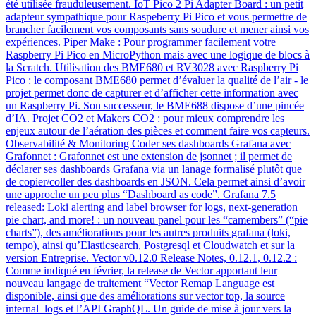
été utilisée frauduleusement. IoT Pico 2 Pi Adapter Board : un petit
adapteur sympathique pour Raspeberry Pi Pico et vous permettre de
brancher facilement vos composants sans soudure et mener ainsi vos
expériences. Piper Make : Pour programmer facilement votre
Raspberry Pi Pico en MicroPython mais avec une logique de blocs à
la Scratch. Utilisation des BME680 et RV3028 avec Raspberry Pi
Pico : le composant BME680 permet d’évaluer la qualité de l’air - le
projet permet donc de capturer et d’afficher cette information avec
un Raspberry Pi. Son successeur, le BME688 dispose d’une pincée
d’IA. Projet CO2 et Makers CO2 : pour mieux comprendre les
enjeux autour de l’aération des pièces et comment faire vos capteurs.
Observabilité & Monitoring Coder ses dashboards Grafana avec
Grafonnet : Grafonnet est une extension de jsonnet ; il permet de
déclarer ses dashboards Grafana via un lanage formalisé plutôt que
de copier/coller des dashboards en JSON. Cela permet ainsi d’avoir
une approche un peu plus “Dashboard as code”. Grafana 7.5
released: Loki alerting and label browser for logs, next-generation
pie chart, and more! : un nouveau panel pour les “camembers” (“pie
charts”), des améliorations pour les autres produits grafana (loki,
tempo), ainsi qu’Elasticsearch, Postgresql et Cloudwatch et sur la
version Entreprise. Vector v0.12.0 Release Notes, 0.12.1, 0.12.2 :
Comme indiqué en février, la release de Vector apportant leur
nouveau langage de traitement “Vector Remap Language est
disponible, ainsi que des améliorations sur vector top, la source
internal_logs et l’API GraphQL. Un guide de mise à jour vers la