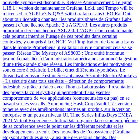
nouvelle syntaxe est disponible. Release Announcement: Telegraf
1.18.1 : version de maintenance Grafana, Loki, and Tempo will be
relicensed to AGPLv3 & Q&A with Grafana Labs CEO Raj Dutt
about our licensing changes : les produits phares de Grafana Labs
passent d’une licence Apache 2 à AGPLv3. Les autres produits
pourront rester sous licence ASL 2.0. L’AGPL étant contaminante,
cela pourrait interdire l’usage de ces produits dans certains
contextes, y compris à la CNCF. Vu l’implication de Grafana Labs
dans le monde Prometheus, il va falloir suivre comment cela va se
passer. Réseau The Mystery of AS8003 : Une entité inconnue
jusque là mais liée à l’administration américaine a annoncé la gestion
d’une très grande plage réseau. Les implications et les motivations
sont encore à éclaircir. Le billet émet différents hypothèses. Le
thread twitter associé est intéressant aussi. Sécurité Electro Monkeys
- La sécurité dans tous ses états – détection de comportements
indésirables grâce à Falco avec Thomas Labarussias : Présentation
des projets falco et sysdig qui permettent d’analyser les
comportements de vos applications (conteneurisées ou pas) en se
basant sur les syscalls. Announcing HashiCorp Vault 1.7 : version
mineure avec des améliorations internes au produit, sur la version
entreprise et un peu au niveau UI. Time Series InfluxDays EMEA
2021 Virtual Experience : InfluxData organise la session européenne
de sa conférence avec le point sur les différents produits et les
développements à venir. Des nouvelles de l’écosystème (Grafana,
etc) sont attendues aussi, ainsi que des retours clients. Des