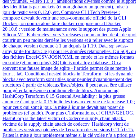
des volumes. Velero 1.6.0 : améliorations diverses comme le support
des identifiants par buckets (et non globaux uniquement), mise à
jour de restic vers 0.12.0, etc. Compose CLI Tech Preview :
compose devrait devenir une sous-commande officiel de la CLI
Docker ; on pourra alors faire docker compose up -d Docker
20.10.6 : version de maintenance avec le support des puces Apple
Silicon M1. Kubernetes : vers 3 releases par an au lieu de 4 : de quoi
courrir un peu moins derrière les versions et à relier avec le support
de chaque version étendue à 1 an depuis la 1.19. Data sq: swiss-
army knife for data : le jq pour les données relationelles. Du SQL ou
des fichiers Excel/CSV/JOSN/XML en entrée et les mêmes formats
en sortie (et un peu plus). SQLite is not a toy database : On a
souvent une fausse image de sqlite - l’article permet de se mettre à
jour… IaC Conditional nested blocks in Terraform : si les dynamic
blocks avec terraform sont utiles pour peupler dynamiquement des
structures à partir de tableaux/listes/objets, il peut aussi être utiliser
pour gérer la présence conditionnelle de blocs. Announcing
HashiCorp Terraform 0.15 General Availability : la plus grosse
annonce étant que la 0.15 initie les travaux en vue de la release 1.0 ;
pour ceux qui sont à jour, la mise à jour ne devait pas poser de
problèmes (cf guide). Pour plus d’informations, cf CHANGELOG.
HashiCorp is the latest victim of Codecov supply-chain attack :
victime de la supply chain attach de codecov, Hashicorp vient de
publier les versions patchées de Terraform des versions 0.11 à 0.15.
Faites la mise à jour rapidement même si la clé volée n’a a priori pas