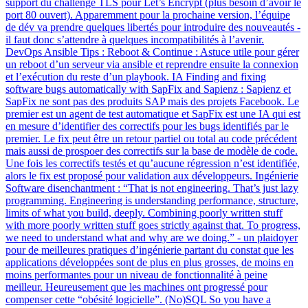
support du challenge TLS pour Let’s Encrypt (plus besoin d’avoir le
port 80 ouvert). Apparemment pour la prochaine version, l’équipe
de dév va prendre quelques libertés pour introduire des nouveautés -
il faut donc s’attendre à quelques incompatibilités à l’avenir.
DevOps Ansible Tips : Reboot & Continue : Astuce utile pour gérer
un reboot d’un serveur via ansible et reprendre ensuite la connexion
et l’exécution du reste d’un playbook. IA Finding and fixing
software bugs automatically with SapFix and Sapienz : Sapienz et
SapFix ne sont pas des produits SAP mais des projets Facebook. Le
premier est un agent de test automatique et SapFix est une IA qui est
en mesure d’identifier des correctifs pour les bugs identifiés par le
premier. Le fix peut être un retour partiel ou total au code précédent
mais aussi de prospoer des correctifs sur la base de modèle de code.
Une fois les correctifs testés et qu’aucune régression n’est identifiée,
alors le fix est proposé pour validation aux développeurs. Ingénierie
Software disenchantment : “That is not engineering. That’s just lazy
programming. Engineering is understanding performance, structure,
limits of what you build, deeply. Combining poorly written stuff
with more poorly written stuff goes strictly against that. To progress,
we need to understand what and why are we doing.” - un plaidoyer
pour de meilleures pratiques d’ingénierie partant du constat que les
applications développées sont de plus en plus grosses, de moins en
moins performantes pour un niveau de fonctionnalité à peine
meilleur. Heureusement que les machines ont progressé pour
compenser cette “obésité logicielle”. (No)SQL So you have a