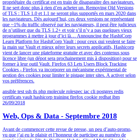
propriétaire du certificat est en train de disaparaitre des navigateurs.
Il ne sert donc plus à rien d’en acheter un. Removing Old Versions
of TLS : TLS 1.0 et 1.1 ne seront plus supportés en mars 2020 dans
les navigateurs. Dès aujourd’hui, ces deux versions ne représentant
que ~1% du traffic observé par les navigateurs, il peut être judicieux
de n’utiliser que du TLS 1.2+ et voir s’il n’y a pas quelques vieux
programmes à mettre à jour d’ici là… Announcing the HashiCorp
Learn Platform for HashiCorp Vault : pour ceux qui veulent se faire
la main sur Vault et mieux gérer leurs secrets applicatifs, Hashicorp
vient de lancer une plateforme gratuite et avec des contenus sous
licence libre (un dépot sera prochainement mis à disposition) pour se
former à leur outil Vault. Firefox 63 Lets Users Block Tracking
Cookies - Firefox va incorporer un mécanisme expérimental de
gestion des cookies pour limiter le pistage inter sites. A activer selon
vos préférences.
ansible
test
ssh
tls
php
molecule
rolespec
iac
cli
postgres
redis
certificats
vault
hashicorp
training
firefox
cookie
redhat
ibm
26/09/2018
Web, Ops & Data - Septembre 2018
Avant de commencer cette revue de presse, un peu d’auto-promo,
vu que j’ai eu le plaisir et l’honneur de participer au numéro de