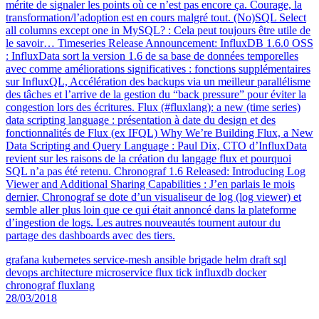
mérite de signaler les points où ce n’est pas encore ça. Courage, la
transformation/l’adoption est en cours malgré tout. (No)SQL Select
all columns except one in MySQL? : Cela peut toujours être utile de
le savoir… Timeseries Release Announcement: InfluxDB 1.6.0 OSS
: InfluxData sort la version 1.6 de sa base de données temporelles
avec comme améliorations significatives : fonctions supplémentaires
sur InfluxQL, Accélération des backups via un meilleur parallélisme
des tâches et l’arrive de la gestion du “back pressure” pour éviter la
congestion lors des écritures. Flux (#fluxlang): a new (time series)
data scripting language : présentation à date du design et des
fonctionnalités de Flux (ex IFQL) Why We’re Building Flux, a New
Data Scripting and Query Language : Paul Dix, CTO d’InfluxData
revient sur les raisons de la création du langage flux et pourquoi
SQL n’a pas été retenu. Chronograf 1.6 Released: Introducing Log
Viewer and Additional Sharing Capabilities : J’en parlais le mois
dernier, Chronograf se dote d’un visualiseur de log (log viewer) et
semble aller plus loin que ce qui était annoncé dans la plateforme
d’ingestion de logs. Les autres nouveautés tournent autour du
partage des dashboards avec des tiers.
grafana
kubernetes
service-mesh
ansible
brigade
helm
draft
sql
devops
architecture
microservice
flux
tick
influxdb
docker
chronograf
fluxlang
28/03/2018