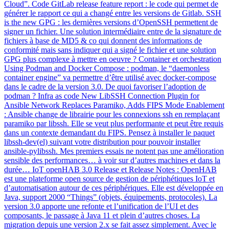
Cloud”. Code GitLab release feature report : le code qui permet de
générer le rapport ce qui a changé entre les versions de Gitlab. SSH
is the new GPG : les dernières versions d’OpenSSH permettent de
signer un fichier. Une solution intermédiaire entre de la signature de
fichiers à base de MD5 & co qui donnent des informations de
conformité mais sans indiquer qui a signé le fichier et une solution
GPG plus complexe à mettre en oeuvre ? Container et orchestration
Using Podman and Docker Compose : podman, le “daemonless
container engine” va permettre d’être utilisé avec docker-compose
dans le cadre de la version 3.0. De quoi favoriser l’adoption de
podman ? Infra as code New LibSSH Connection Plugin for
Ansible Network Replaces Paramiko, Adds FIPS Mode Enablement
: Ansible change de librairie pour les connexions ssh en remplaçant
paramiko par libssh. Elle se veut plus performante et peut être requis
dans un contexte demandant du FIPS. Pensez à installer le paquet
libssh-dev(el) suivant votre distribution pour pouvoir installer
ansible-pylibssh. Mes premiers essais ne notent pas une amélioration
sensible des performances… à voir sur d’autres machines et dans la
durée… IoT openHAB 3.0 Release et Release Notes : OpenHAB
est une plateforme open source de gestion de périphétiques IoT et
d’automatisation autour de ces périphériques. Elle est développée en
Java, support 2000 “Things” (objets, équipements, protocoles). La
version 3.0 apporte une refonte et l’unification de l’UI et des
composants, le passage à Java 11 et plein d’autres choses. La
migration depuis une version 2.x se fait assez simplement. Avec le