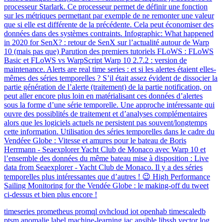
processeur Starlark. Ce processeur permet de définir une fonction
sur les métriques permettant par exemple de ne remonter une valeur
que si elle est différente de la précédente. Cela peut économiser des
données dans des systèmes contraints. Infographic: What happened
in 2020 for SenX? : retour de SenX sur l’actualité autour de Warp
10 (mais pas que) Parution des premiers tutoriels FLoWS : FLoWS
Basic et FLoWS vs WarpScript Warp 10 2.7.2 : version de
maintenance. Alerts are real time series : et si les alertes étaient elles-
mêmes des séries temporelles ? S’il était assez évident de dissocier la
partie génération de l’alerte (traitement) de la partie notification, on
peut aller encore plus loin en matérialisant ces données d’alertes
sous la forme d’une série temporelle. Une approche intéressante qui
ouvre des possiblités de traitement et d’analyses complémentaires
alors que les logiciels actuels ne persistent pas souvent/longtemps
cette information. Utilisation des séries temporelles dans le cadre du
Vendéee Globe : Vitesse et amures pour le bateau de Boris
Herrmann - Seaexplorer Yacht Club de Monaco avec Warp 10 et
l’ensemble des données du même bateau mise à disposition : Live
data from Seaexplorer - Yacht Club de Monaco. Il y a des séries
temporelles plus intéressantes que d’autres ! 😉 High Performance
Sailing Monitoring for the Vendée Globe : le making-off du tweet
ci-dessus et bien plus encore !
timeseries
prometheus
promql
ovhcloud
iot
openhab
timescaledb
ptsm
anomalie
label
machine-learning
iac
ansible
libssh
vector
log