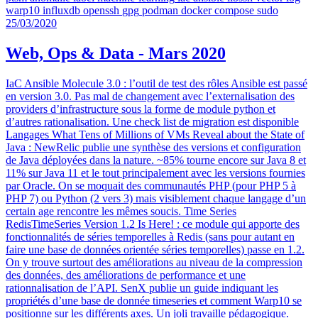
warp10
influxdb
openssh
gpg
podman
docker compose
sudo
25/03/2020
Web, Ops & Data - Mars 2020
IaC Ansible Molecule 3.0 : l’outil de test des rôles Ansible est passé
en version 3.0. Pas mal de changement avec l’externalisation des
providers d’infrastructure sous la forme de module python et
d’autres rationalisation. Une check list de migration est disponible
Langages What Tens of Millions of VMs Reveal about the State of
Java : NewRelic publie une synthèse des versions et configuration
de Java déployées dans la nature. ~85% tourne encore sur Java 8 et
11% sur Java 11 et le tout principalement avec les versions fournies
par Oracle. On se moquait des communautés PHP (pour PHP 5 à
PHP 7) ou Python (2 vers 3) mais visiblement chaque langage d’un
certain age rencontre les mêmes soucis. Time Series
RedisTimeSeries Version 1.2 Is Here! : ce module qui apporte des
fonctionnalités de séries temporelles à Redis (sans pour autant en
faire une base de données orientée séries temporelles) passe en 1.2.
On y trouve surtout des améliorations au niveau de la compression
des données, des améliorations de performance et une
rationnalisation de l’API. SenX publie un guide indiquant les
propriétés d’une base de donnée timeseries et comment Warp10 se
positionne sur les différents axes. Un joli travaille pédagogique.