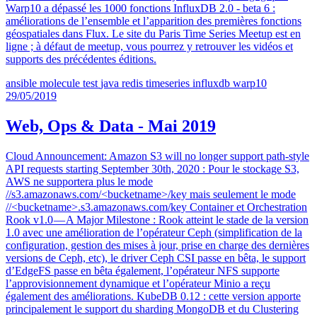
Warp10 a dépassé les 1000 fonctions InfluxDB 2.0 - beta 6 :
améliorations de l’ensemble et l’apparition des premières fonctions
géospatiales dans Flux. Le site du Paris Time Series Meetup est en
ligne ; à défaut de meetup, vous pourrez y retrouver les vidéos et
supports des précédentes éditions.
ansible
molecule
test
java
redis
timeseries
influxdb
warp10
29/05/2019
Web, Ops & Data - Mai 2019
Cloud Announcement: Amazon S3 will no longer support path-style
API requests starting September 30th, 2020 : Pour le stockage S3,
AWS ne supportera plus le mode
//s3.amazonaws.com/<bucketname>/key mais seulement le mode
//<bucketname>.s3.amazonaws.com/key Container et Orchestration
Rook v1.0 — A Major Milestone : Rook atteint le stade de la version
1.0 avec une amélioration de l’opérateur Ceph (simplification de la
configuration, gestion des mises à jour, prise en charge des dernières
versions de Ceph, etc), le driver Ceph CSI passe en bêta, le support
d’EdgeFS passe en bêta également, l’opérateur NFS supporte
l’approvisionnement dynamique et l’opérateur Minio a reçu
également des améliorations. KubeDB 0.12 : cette version apporte
principalement le support du sharding MongoDB et du Clustering