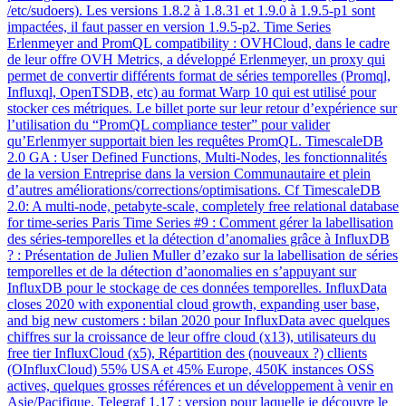
/etc/sudoers). Les versions 1.8.2 à 1.8.31 et 1.9.0 à 1.9.5-p1 sont
impactées, il faut passer en version 1.9.5-p2. Time Series
Erlenmeyer and PromQL compatibility : OVHCloud, dans le cadre
de leur offre OVH Metrics, a développé Erlenmeyer, un proxy qui
permet de convertir différents format de séries temporelles (Promql,
Influxql, OpenTSDB, etc) au format Warp 10 qui est utilisé pour
stocker ces métriques. Le billet porte sur leur retour d’expérience sur
l’utilisation du “PromQL compliance tester” pour valider
qu’Erlenmyer supportait bien les requêtes PromQL. TimescaleDB
2.0 GA : User Defined Functions, Multi-Nodes, les fonctionnalités
de la version Entreprise dans la version Communautaire et plein
d’autres améliorations/corrections/optimisations. Cf TimescaleDB
2.0: A multi-node, petabyte-scale, completely free relational database
for time-series Paris Time Series #9 : Comment gérer la labellisation
des séries-temporelles et la détection d’anomalies grâce à InfluxDB
? : Présentation de Julien Muller d’ezako sur la labellisation de séries
temporelles et de la détection d’aonomalies en s’appuyant sur
InfluxDB pour le stockage de ces données temporelles. InfluxData
closes 2020 with exponential cloud growth, expanding user base,
and big new customers : bilan 2020 pour InfluxData avec quelques
chiffres sur la croissance de leur offre cloud (x13), utilisateurs du
free tier InfluxCloud (x5), Répartition des (nouveaux ?) cllients
(OInfluxCloud) 55% USA et 45% Europe, 450K instances OSS
actives, quelques grosses références et un développement à venir en
Asie/Pacifique. Telegraf 1.17 : version pour laquelle je découvre le