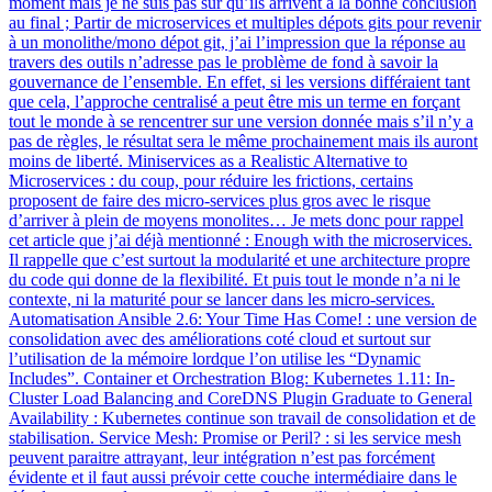
moment mais je ne suis pas sur qu’ils arrivent à la bonne conclusion
au final ; Partir de microservices et multiples dépots gits pour revenir
à un monolithe/mono dépot git, j’ai l’impression que la réponse au
travers des outils n’adresse pas le problème de fond à savoir la
gouvernance de l’ensemble. En effet, si les versions différaient tant
que cela, l’approche centralisé a peut être mis un terme en forçant
tout le monde à se rencentrer sur une version donnée mais s’il n’y a
pas de règles, le résultat sera le même prochainement mais ils auront
moins de liberté. Miniservices as a Realistic Alternative to
Microservices : du coup, pour réduire les frictions, certains
proposent de faire des micro-services plus gros avec le risque
d’arriver à plein de moyens monolites… Je mets donc pour rappel
cet article que j’ai déjà mentionné : Enough with the microservices.
Il rappelle que c’est surtout la modularité et une architecture propre
du code qui donne de la flexibilité. Et puis tout le monde n’a ni le
contexte, ni la maturité pour se lancer dans les micro-services.
Automatisation Ansible 2.6: Your Time Has Come! : une version de
consolidation avec des améliorations coté cloud et surtout sur
l’utilisation de la mémoire lordque l’on utilise les “Dynamic
Includes”. Container et Orchestration Blog: Kubernetes 1.11: In-
Cluster Load Balancing and CoreDNS Plugin Graduate to General
Availability : Kubernetes continue son travail de consolidation et de
stabilisation. Service Mesh: Promise or Peril? : si les service mesh
peuvent paraitre attrayant, leur intégration n’est pas forcément
évidente et il faut aussi prévoir cette couche intermédiaire dans le