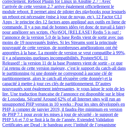
correctement. Reboot Plugin for Linux in Ansible 2.7 : Avec
l’arrivée de cette version 2.7 arrive également officiellement le
module reboot. Il permet ainsi de piloter des playbooks pour lesquels
un reboot est nécessaire (mise à jour de noyau, etc). 12 Factor CLI
Apps : le principe des 12 factors apps appliqué aux outils en ligne de
commande. Il y a pas mal de bonnes idées (et donc de travail à faire)
pour améliorer ses scripts. (No)SQL [RELEASE] Redis 5 is out! :
l’annonce de la version 5.0 de la base Redis vient de sortir avec pas
moins de 19 nouveautés listées. Si les Streams sont la principale
nouveauté de cette version, de nombreuses améliorations ont été
apportées à la base. La montée de version se veut compatilbe à 99%,
il y a néanmoins quelques incompatibilités. PostgreSQL 11
Released! : la version 11 de la base Postgres vient de sortir - ce que
j’ai retenu de cette version majeure, c’est le support du catch-all dans
le partitionning (si une donnée ne correspond à aucune clé de
partitionnement, alors le catch-all récupère cette donnée) et la
capacité à mettre à jour ces clés de partitionnement. D’autres
nouveautés sont également intéressantes, je vous laisse le soin de les
lire. Une traduction française de l’annonce est disponible sur le blog
de Loxodata. Sécurité Around 62% of all Internet sites will run an
unsupported PHP version in 10 weeks : Pour les sites développés en
PHP, à compter de janvier 2019, il faudra être minimum en version
de PHP 7.1 pour avoir les mises à jour de sécurité - le support de
PHP 5.6 et 7.0 se finit à la fin de l’année. Extended Validation
Certificates are Dead : le bandeau avec l’intitulé de l’organisme