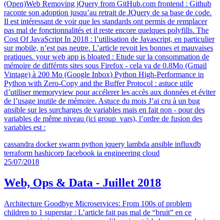
(Open)Web Removing jQuery from GitHub.com frontend : Github
raconte son adoption jusqu’au retrait de JQuery de sa base de code.
Il est intéressant de voir que les standards ont permis de remplacer
pas mal de fonctionnalités et il reste encore quelques polyfills. The
Cost Of JavaScript In 2018 : l’utilisation de Javascript, en particulier
sur mobile, n’est pas neutre. L’article revoit les bonnes et mauvaises
pratiques. your web app is bloated : Etude sur la consommation de
mémoire de différnts sites sous Firefox - cela va de 0.8Mo (Gmail
Vintage) à 200 Mo (Google Inbox) Python High-Performance in
Python with Zero-Copy and the Buffer Protocol : astuce utile
d’utiliser memoryview pour accélerer les accès aux données et éviter
de l’usage inutile de mémoire. Astuce du mois J’ai cru à un bug
ansible sur les surcharges de variables mais en fait non - pour des
variables de même niveau (ici group_vars), l’ordre de fusion des
variables est :
cassandra
docker
swarm
python
jquery
lambda
ansible
influxdb
terraform
hashicorp
facebook
ia
engineering
cloud
25/07/2018
Web, Ops & Data - Juillet 2018
Architecture Goodbye Microservices: From 100s of problem
children to 1 superstar : L’article fait pas mal de “bruit” en ce