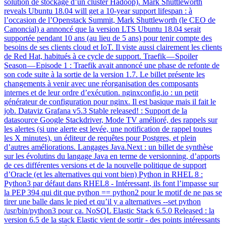
solution de stockage d’un cluster Hadoop). Mark Shuttleworth
reveals Ubuntu 18.04 will get a 10-year support lifespan : à
l’occasion de l’Openstack Summit, Mark Shuttleworth (le CEO de
Canoncial) a annoncé que la version LTS Ubuntu 18.04 serait
supportée pendant 10 ans (au lieu de 5 ans) pour tenir compte des
besoins de ses clients cloud et IoT. Il viste aussi clairement les clients
de Red Hat, habitués à ce cycle de support. Traefik — Spoiler
Season — Episode 1 : Traefik avait annoncé une phase de refonte de
son code suite à la sortie de la version 1.7. Le billet présente les
changements à venir avec une réorganisation des composants
internes et de leur ordre d’exécution. nginxconfig.io : un petit
générateur de configuration pour nginx. Il est basique mais il fait le
job. Dataviz Grafana v5.3 Stable released! : Support de la
datasource Google Stackdriver, Mode TV amélioré, des rappels sur
les alertes (si une alerte est levée, une notification de rappel toutes
les X minutes), un éditeur de requêtes pour Postgres, et plein
d’autres améliorations. Langages Java.Next : un billet de synthèse
sur les évolutins du langage Java en terme de versionning, d’apports
de ces différentes versions et de la nouvelle politique de support
d’Oracle (et les alternatives qui vont bien) Python in RHEL 8 :
Python3 par défaut dans RHEL8 - Intéressant, ils font l’impasse sur
la PEP 394 qui dit que python == python2 pour le motif de ne pas se
tirer une balle dans le pied et qu’il y a alternatives --set python
/usr/bin/python3 pour ça. NoSQL Elastic Stack 6.5.0 Released : la
version 6.5 de la stack Elastic vient de sortir - des points intéressants