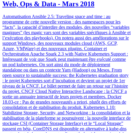
Web, Ops & Data - Mars 2018
Automatisation Ansible 2.5: Traveling space and time : au
programme de cette nouvelle version : des namespaces pour les
“facts”, la capacité d’interdire des modules, des nouvelles “variables
magiques” (les magic vars sont des variables spécifiques à Ansible et
l’exécution des playbooks). On notera aussi des améliorations sur le
support Windows, des nouveaux modules cloud (AWS, GCP,
Azure, VMWare) et des nouveaux plugins. Container et
Orchrestration Apache Spark 2.3 with Native Kubernetes Support :
Intéressant de voir que Spark peut maintenant être exécuté comme
un pod kubernetes. On sort ainsi du mode de déploiement
standalone ou dans un contexte Yarn (Hadoop) ou Mesos. From
open source to sustainable success: the Kubernetes graduation story
: le projet Kubernetes sort d’incubation et devient un projet de 1er
niveau de la CNCF. Le billet permet de faire un retour sur l’histoire
du projet. CNCF Cloud Native Interactive Landscape : la CNCF a
sortie un annuaire interactif de leurs projets et membres. Docker
18.03-ce : Pas de grandes nouveautés a priori, plutôt des efforts de
consolidation et de stabilisation du produit. Kubernetes 1.10:
Stabilizing Storage, Security, and Networking : la consolidation et la
stabilisation de la plateforme se poursuivent : la nouvelle interface de
stockage CSI (Container Storage Interface) et le “Local Storage”
passent en béta, CoreDNS est disponible en alternative à kube-dns