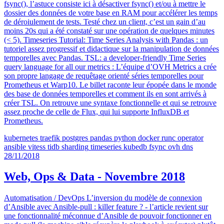
fsync(), l’astuce consiste ici à désactiver fsync() et/ou à mettre le
dossier des données de votre base en RAM pour accélérer les temps
de déroiulement de tests. Testé chez un client, c’est un gain d’au
moins 20s qui a été constaté sur une opération de quelques minutes
(< 5). Timeseries Tutorial: Time Series Analysis with Pandas : un
tutoriel assez progressif et didactique sur la manipulation de données
temporelles avec Pandas. TSL: a developer-friendly Time Series
query language for all our metrics : L’équipe d’OVH Metrics a crée
son propre langage de requêtage orienté séries temporelles pour
Prometheus et Warp10. Le billet raconte leur épopée dans le monde
des base de données temporelles et comment ils en sont arrivés à
créer TSL. On retrouve une syntaxe fonctionnelle et qui se retrouve
assez proche de celle de Flux, qui lui supporte InfluxDB et
Prometheus.
kubernetes
traefik
postgres
pandas
python
docker
runc
operator
ansible
vitess
tidb
sharding
timeseries
kubedb
fsync
ovh
dns
28/11/2018
Web, Ops & Data - Novembre 2018
Automatisation / DevOps L’inversion du modèle de connexion
d’Ansible avec Ansible-pull : killer feature ? - l’article revient sur
une fonctionnalité méconnue d’Ansible de pouvoir fonctionner en