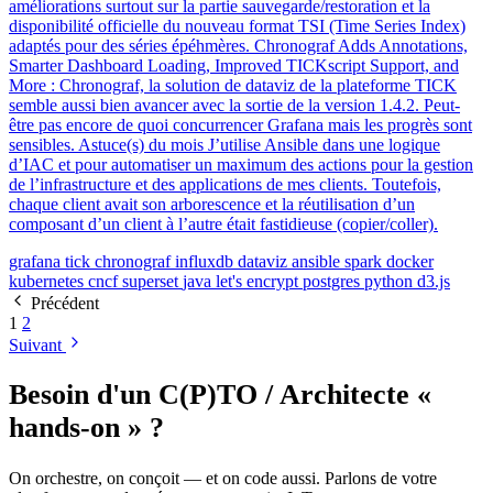
améliorations surtout sur la partie sauvegarde/restoration et la
disponibilité officielle du nouveau format TSI (Time Series Index)
adaptés pour des séries épéhmères. Chronograf Adds Annotations,
Smarter Dashboard Loading, Improved TICKscript Support, and
More : Chronograf, la solution de dataviz de la plateforme TICK
semble aussi bien avancer avec la sortie de la version 1.4.2. Peut-
être pas encore de quoi concurrencer Grafana mais les progrès sont
sensibles. Astuce(s) du mois J’utilise Ansible dans une logique
d’IAC et pour automatiser un maximum des actions pour la gestion
de l’infrastructure et des applications de mes clients. Toutefois,
chaque client avait son arborescence et la réutilisation d’un
composant d’un client à l’autre était fastidieuse (copier/coller).
grafana
tick
chronograf
influxdb
dataviz
ansible
spark
docker
kubernetes
cncf
superset
java
let's encrypt
postgres
python
d3.js
Précédent
1
2
Suivant
Besoin d'un C(P)TO / Architecte «
hands-on » ?
On orchestre, on conçoit — et on code aussi. Parlons de votre