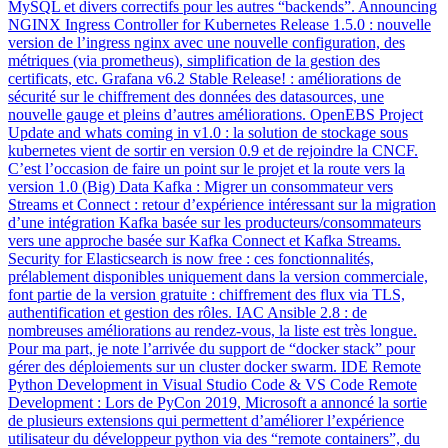
MySQL et divers correctifs pour les autres “backends”. Announcing
NGINX Ingress Controller for Kubernetes Release 1.5.0 : nouvelle
version de l’ingress nginx avec une nouvelle configuration, des
métriques (via prometheus), simplification de la gestion des
certificats, etc. Grafana v6.2 Stable Release! : améliorations de
sécurité sur le chiffrement des données des datasources, une
nouvelle gauge et pleins d’autres améliorations. OpenEBS Project
Update and whats coming in v1.0 : la solution de stockage sous
kubernetes vient de sortir en version 0.9 et de rejoindre la CNCF.
C’est l’occasion de faire un point sur le projet et la route vers la
version 1.0 (Big) Data Kafka : Migrer un consommateur vers
Streams et Connect : retour d’expérience intéressant sur la migration
d’une intégration Kafka basée sur les producteurs/consommateurs
vers une approche basée sur Kafka Connect et Kafka Streams.
Security for Elasticsearch is now free : ces fonctionnalités,
prélablement disponibles uniquement dans la version commerciale,
font partie de la version gratuite : chiffrement des flux via TLS,
authentification et gestion des rôles. IAC Ansible 2.8 : de
nombreuses améliorations au rendez-vous, la liste est très longue.
Pour ma part, je note l’arrivée du support de “docker stack” pour
gérer des déploiements sur un cluster docker swarm. IDE Remote
Python Development in Visual Studio Code & VS Code Remote
Development : Lors de PyCon 2019, Microsoft a annoncé la sortie
de plusieurs extensions qui permettent d’améliorer l’expérience
utilisateur du développeur python via des “remote containers”, du