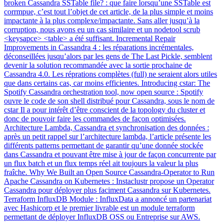
broken Cassandra SSTable file? : que faire lorsqu’une SSTable est
corrmpue, c’est tout l’objet de cet article, de la plus simple et moins
impactante à la plus complexe/impactante. Sans aller jusqu’à la
corruption, nous avons eu un cas similaire et un nodetool scrub
<keysapce> <table> a été suffisant. Incremental Repair
Improvements in Cassandra 4 : les réparations incrémentales,
déconseillées jusqu’alors par les gens de The Last Pickle, semblent
devenir la solution recommandée avec la sortie prochaine de
Cassandra 4.0. Les réprations complètes (full) ne seraient alors utiles
que dans certains cas, car moins efficientes. Introducing cstar: The
Spotify Cassandra orchestration tool, now open source : Spotify
ouvre le code de son shell distribué pour Cassandra, sous le nom de
cstar Il a pour intérêt d’être conscient de la topology du cluster et
donc de pouvoir faire les commandes de façon optimisées.
Architecture Lambda, Cassandra et synchronisation des données :
après un petit rappel sur l’architecture lambda, l’article présente les
différents patterns permettant de garantir qu’une donnée stockée
dans Cassandra et pouvant être mise à jour de façon concurrente par
un flux batch et un flux temps réel ait toujours la valeur la plus
fraîche. Why We Built an Open Source Cassandra-Operator to Run
Apache Cassandra on Kubernetes : Instaclustr propose un Operator
Cassandra pour déployer plus faciment Cassandra sur Kubernetes.
Terraform InfluxDB Module : InfluxData a annoncé un partenariat
avec Hashicorp et le premier livrable est un module terraform
permettant de déployer InfluxDB OSS ou Entreprise sur AWS.