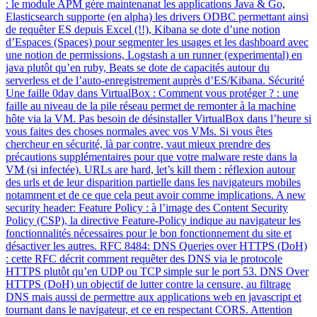
: le module APM gère maintenanat les applications Java & Go,
Elasticsearch supporte (en alpha) les drivers ODBC permettant ainsi
de requêter ES depuis Excel (!!), Kibana se dote d’une notion
d’Espaces (Spaces) pour segmenter les usages et les dashboard avec
une notion de permissions, Logstash a un runner (experimental) en
java plutôt qu’en ruby, Beats se dote de capacités autour du
serverless et de l’auto-enregistrement auprès d’ES/Kibana. Sécurité
Une faille 0day dans VirtualBox : Comment vous protéger ? : une
faille au niveau de la pile réseau permet de remonter à la machine
hôte via la VM. Pas besoin de désinstaller VirtualBox dans l’heure si
vous faites des choses normales avec vos VMs. Si vous êtes
chercheur en sécurité, là par contre, vaut mieux prendre des
précautions supplémentaires pour que votre malware reste dans la
VM (si infectée). URLs are hard, let’s kill them : réflexion autour
des urls et de leur disparition partielle dans les navigateurs mobiles
notamment et de ce que cela peut avoir comme implications. A new
security header: Feature Policy : à l’image des Content Security
Policy (CSP), la directive Feature-Policy indique au navigateur les
fonctionnalités nécessaires pour le bon fonctionnement du site et
désactiver les autres. RFC 8484: DNS Queries over HTTPS (DoH)
: cette RFC décrit comment requêter des DNS via le protocole
HTTPS plutôt qu’en UDP ou TCP simple sur le port 53. DNS Over
HTTPS (DoH) un objectif de lutter contre la censure, au filtrage
DNS mais aussi de permettre aux applications web en javascript et
tournant dans le navigateur, et ce en respectant CORS. Attention