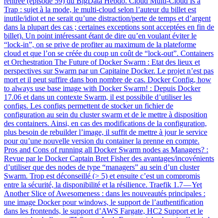
rentrée (épisode 59) du BigData Hebdo. Cloud Multi-Cloud Is a
Trap : sujet à la mode, le multi-cloud selon l’auteur du billet est
inutile/idiot et ne serait qu’une distraction/perte de temps et d’argent
dans la plupart des cas ; certaines exceptions sont acceptées en fin de
billet). Un point intéressant étant de dire qu’en voulant éviter le
“lock-in”, on se prive de profiter au maximum de la plateforme
cloud et que l’on se créée du coup un coût de “lock-out”. Containers
et Orchestration The Future of Docker Swarm : Etat des lieux et
perspectives sur Swarm par un Capitaine Docker. Le projet n’est pas
mort et il peut suffire dans bon nombre de cas. Docker Config, how
to always use base image with Docker Swarm! : Depuis Docker
17.06 et dans un contexte Swarm, il est possibile d’utiliser les
configs. Les configs permettent de stocker un fichier de
configuration au sein du cluster swarm et de le mettre à disposition
des containers. Ainsi, en cas des modifications de la configuration,
plus besoin de rebuilder l’image, il suffit de mettre à jour le service
pour qu’une nouvelle version du container la prenne en compte.
Pros and Cons of running all Docker Swarm nodes as Managers? :
Revue par le Docker Captain Bret Fisher des avantages/incovénients
d’utiliser que des nodes de type “managers” au sein d’un cluster
Swarm. Trop est déconseillé (> 5) et ensuite c’est un compromis
entre la sécurité, la disponibilité et la résilience. Traefik 1.7 — Yet
Another Slice of Awesomeness : dans les nouveautés principales :
une image Docker pour windows, le support de l’authentification
dans les frontends, le support d’AWS Fargate, HC2 Support et le