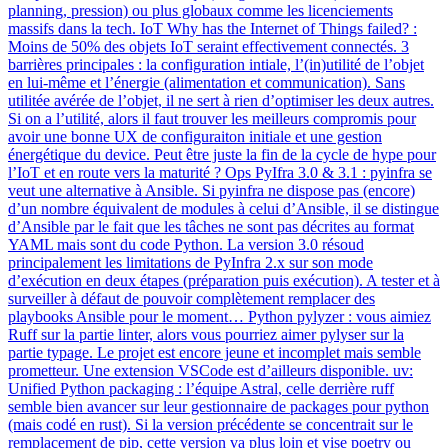
planning, pression) ou plus globaux comme les licenciements
massifs dans la tech. IoT Why has the Internet of Things failed? :
Moins de 50% des objets IoT seraint effectivement connectés. 3
barrières principales : la configuration intiale, l’(in)utilité de l’objet
en lui-même et l’énergie (alimentation et communication). Sans
utilitée avérée de l’objet, il ne sert à rien d’optimiser les deux autres.
Si on a l’utilité, alors il faut trouver les meilleurs compromis pour
avoir une bonne UX de configuraiton initiale et une gestion
énergétique du device. Peut être juste la fin de la cycle de hype pour
l’IoT et en route vers la maturité ? Ops PyIfra 3.0 & 3.1 : pyinfra se
veut une alternative à Ansible. Si pyinfra ne dispose pas (encore)
d’un nombre équivalent de modules à celui d’Ansible, il se distingue
d’Ansible par le fait que les tâches ne sont pas décrites au format
YAML mais sont du code Python. La version 3.0 résoud
principalement les limitations de PyInfra 2.x sur son mode
d’exécution en deux étapes (préparation puis exécution). A tester et à
surveiller à défaut de pouvoir complètement remplacer des
playbooks Ansible pour le moment… Python pylyzer : vous aimiez
Ruff sur la partie linter, alors vous pourriez aimer pylyser sur la
partie typage. Le projet est encore jeune et incomplet mais semble
prometteur. Une extension VSCode est d’ailleurs disponible. uv:
Unified Python packaging : l’équipe Astral, celle derrière ruff
semble bien avancer sur leur gestionnaire de packages pour python
(mais codé en rust). Si la version précédente se concentrait sur le
remplacement de pip, cette version va plus loin et vise poetry ou