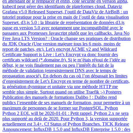
en attendant de le remplacer et enfin, coté sécurité en version alpha,
kubectl peut gérer des identifiants de plateformes cloud. Dataviz
Grafana v5.0 Released Superset, l’outil de DataViz de AirBnB : un
tutoriel pratique pour la prise en main de l’outil de data visualisation
Superset. d3.js 5.0 : la librairie de représentation de données d3.js
passe en version 5.0 avec notamment une incompatibilité avec le
passages aux Promesses Javascript plutôt que les callbacks. Java No
Free Java LTS Version? : Oracle change ses pratiques de distribution
du JDK Oracle (Une version majeure tous les 6 mois, moins de
report de patches, etc). Let’s encrypt ACME v2 and Wildcard
Certificate Support is Live : Let’s Encrypt va donc fournir des
certificats wildcard (*.domaine.fr). Si je m’étais réjoui de l’idée au
début, je ne vois finalement pas ou peu l’intérêt du fait de la
méthode de validation (enregistrement DNS avec le temps de
propagation associé). En dehors du cas où l’on dépassait les limites
d’enregistrement de Let’s Encrypt en terme de nombre de certificats,
la génération dynmique et unitaire via une méthode HTTP me
semble plus simple. Surtout quand on utilise Traefik ;-) Postgres
Publication des manuels de formations Dalibo ! : Dalibo rend
publics l’ensemble de ses manuels de formation, pour permettre à un
maximum de personnes de se former sur PostgreSQL. Python
Python 2 EOL will be 2020-01-01 : Petit rappel, Python 2.x ne sera
plus supporté au delà de 2020. Pour Python 3, la version supportée
actuellement est 3.4+. Cf Status of Python Branches. TICK Release
Announcement: InfluxDB 1.5.0 and InfluxDB Enterprise 1.5.0 : des