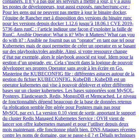
containers. Il n’y a pas que les serveurs à mettre à jour, il y a aussi
les postes de développeurs, tout aussi exposés. rancher/runc-cve :
Pour les gens qui ne peuvent pas mettre à jour le binaire docker,
l’équipe de Rancher met à disposition des versions du binaire runc
pour les versions depuis docker 1.12.6 jusqu’à 18.06.1 CVE 2019-
5736 dans runC : l’article indique une façon d’exploiter la faille de
RunC. Ansible Operator: What is it? Why it Matters? What can you
do with it? : Ansible ne fournit pas un “oprator” en tant que tel pour
Kubernetes mais de quoi permettre de créer un operator en se basant
sur des playbooks/roles ansible. Ainsi, si votre ressource change
d’état par exemple, alors le playbook associé est joué. Idem pour la
gestion d’un upgrade, etc. Cela s’inscrit dans la logique de pouvoir
développer ses propres Operator sans avoir à les écrire en Go.
Mastering the KUBECONFIG file : différentes astuces autour de la
gestion du fichier KUBECONFIG. KubeDB : KubeDB est un
operator kubernetes qui vise à pouvoir déployer et gérer différentes
bases sur un cluster kubernetes. Les bases supportées sont MySQL,
Postgres, Elasticsearch, Redis, MongoDB et Memcached. Le niveau
de fonctionnalités dépend beaucoup de la base de données retenus
(la réplication semble être gérée pour Postgres mais pas pour
MySQL par ex). La version 0.10 vient de sortir, apportant le support
du cluster Redis Managed Kubernetes Service : OVH vient de
lancer son offre kubernetes managé et pour l’utiliser depuis deux
mois maintenant, elle fonctionne plutôt bien. DNS Attaques récentes
contre les noms de domaine, que se passe-t-il ? et Détails techniques