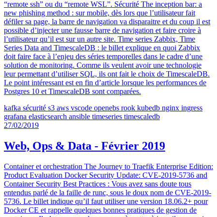
“remote ssh” ou du “remote WSL”. Sécurité The inception bar: a
new phishing method : sur mobile, dès lors que l’utilisateur fait
défiler sa page, la barre de navigation va disparaitre et du coup il est
possible d’injecter une fausse barre de navigation et faire croire à
l’utilisateur qu’il est sur un autre site. Time series Zabbix, Time
Series Data and TimescaleDB : le billet explique en quoi Zabbix
doit faire face à l’enjeu des séries temporelles dans le cadre d’une
solution de monitoring. Comme ils veulent avoir une technologie
leur permettant d’utiliser SQL, ils ont fait le choix de TimescaleDB.
Le point intéressant est en fin d’article lorsque les performances de
Postgres 10 et TimescaleDB sont comparées.
kafka
sécurité
s3
aws
vscode
openebs
rook
kubedb
nginx
ingress
grafana
elasticsearch
ansible
timeseries
timescaledb
27/02/2019
Web, Ops & Data - Février 2019
Container et orchestration The Journey to Traefik Enterprise Edition:
Product Evaluation Docker Security Update: CVE-2019-5736 and
Container Security Best Practices : Vous avez sans doute tous
entendus parlé de la faille de runc, sous le doux nom de CVE-2019-
5736. Le billet indique qu’il faut utiliser une version 18.06.2+ pour
Docker CE et rappelle quelques bonnes pratiques de gestion de