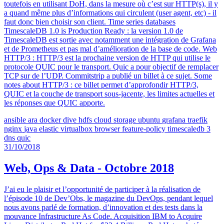
toutefois en utilisant DoH, dans la mesure où c’est sur HTTP(s), il y
a quand même plus d’informations qui circulent (user agent, etc) - il
faut donc bien choisir son client. Time series databases
TimescaleDB 1.0 is Production Ready : la version 1.0 de
TimescaleDB est sortie avec notamment une intégration de Grafana
et de Prometheus et pas mal d’amélioration de la base de code. Web
HTTP/3 : HTTP/3 est la prochaine version de HTTP qui utilise le
protocole QUIC pour le transport. Quic a pour objectif de remplacer
TCP sur de l’UDP. Commitstrip a publié un billet à ce sujet. Some
notes about HTTP/3 : ce billet permet d’approfondir HTTP/3,
QUIC et la couche de transport sous-jacente, les limites actuelles et
les réponses que QUIC apporte.
ansible
ara
docker
dive
hdfs
cloud storage
ubuntu
grafana
traefik
nginx
java
elastic
virtualbox
browser
feature-policy
timescaledb
3
dns
quic
31/10/2018
Web, Ops & Data - Octobre 2018
J’ai eu le plaisir et l’opportunité de participer à la réalisation de
l’épisode 10 de Dev’Obs, le magazine du DevOps, pendant lequel
nous avons parlé de formation, d’innovation et des tests dans la
mouvance Infrastructure As Code. Acquisition IBM to Acquire