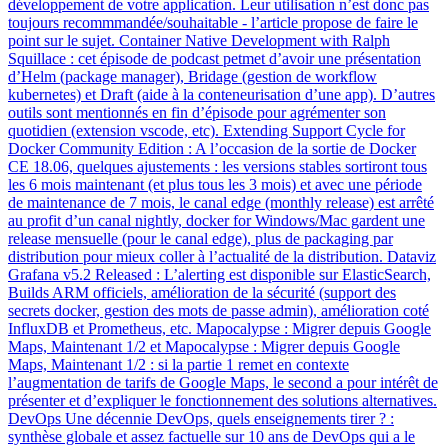
développement de votre application. Leur utilisation n’est donc pas
toujours recommmandée/souhaitable - l’article propose de faire le
point sur le sujet. Container Native Development with Ralph
Squillace : cet épisode de podcast petmet d’avoir une présentation
d’Helm (package manager), Bridage (gestion de workflow
kubernetes) et Draft (aide à la conteneurisation d’une app). D’autres
outils sont mentionnés en fin d’épisode pour agrémenter son
quotidien (extension vscode, etc). Extending Support Cycle for
Docker Community Edition : A l’occasion de la sortie de Docker
CE 18.06, quelques ajustements : les versions stables sortiront tous
les 6 mois maintenant (et plus tous les 3 mois) et avec une période
de maintenance de 7 mois, le canal edge (monthly release) est arrêté
au profit d’un canal nightly, docker for Windows/Mac gardent une
release mensuelle (pour le canal edge), plus de packaging par
distribution pour mieux coller à l’actualité de la distribution. Dataviz
Grafana v5.2 Released : L’alerting est disponible sur ElasticSearch,
Builds ARM officiels, amélioration de la sécurité (support des
secrets docker, gestion des mots de passe admin), amélioration coté
InfluxDB et Prometheus, etc. Mapocalypse : Migrer depuis Google
Maps, Maintenant 1/2 et Mapocalypse : Migrer depuis Google
Maps, Maintenant 1/2 : si la partie 1 remet en contexte
l’augmentation de tarifs de Google Maps, le second a pour intérêt de
présenter et d’expliquer le fonctionnement des solutions alternatives.
DevOps Une décennie DevOps, quels enseignements tirer ? :
synthèse globale et assez factuelle sur 10 ans de DevOps qui a le