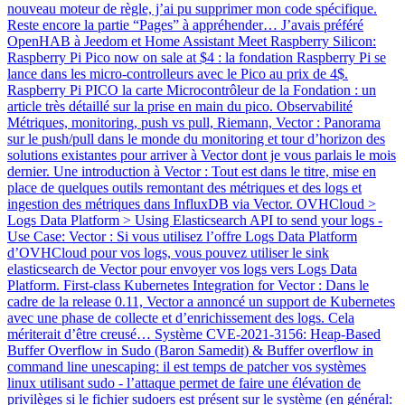
nouveau moteur de règle, j’ai pu supprimer mon code spécifique.
Reste encore la partie “Pages” à appréhender… J’avais préféré
OpenHAB à Jeedom et Home Assistant Meet Raspberry Silicon:
Raspberry Pi Pico now on sale at $4 : la fondation Raspberry Pi se
lance dans les micro-controlleurs avec le Pico au prix de 4$.
Raspberry Pi PICO la carte Microcontrôleur de la Fondation : un
article très détaillé sur la prise en main du pico. Observabilité
Métriques, monitoring, push vs pull, Riemann, Vector : Panorama
sur le push/pull dans le monde du monitoring et tour d’horizon des
solutions existantes pour arriver à Vector dont je vous parlais le mois
dernier. Une introduction à Vector : Tout est dans le titre, mise en
place de quelques outils remontant des métriques et des logs et
ingestion des métriques dans InfluxDB via Vector. OVHCloud >
Logs Data Platform > Using Elasticsearch API to send your logs -
Use Case: Vector : Si vous utilisez l’offre Logs Data Platform
d’OVHCloud pour vos logs, vous pouvez utiliser le sink
elasticsearch de Vector pour envoyer vos logs vers Logs Data
Platform. First-class Kubernetes Integration for Vector : Dans le
cadre de la release 0.11, Vector a annoncé un support de Kubernetes
avec une phase de collecte et d’enrichissement des logs. Cela
mériterait d’être creusé… Système CVE-2021-3156: Heap-Based
Buffer Overflow in Sudo (Baron Samedit) & Buffer overflow in
command line unescaping: il est temps de patcher vos systèmes
linux utilisant sudo - l’attaque permet de faire une élévation de
privilèges si le fichier sudoers est présent sur le système (en général: