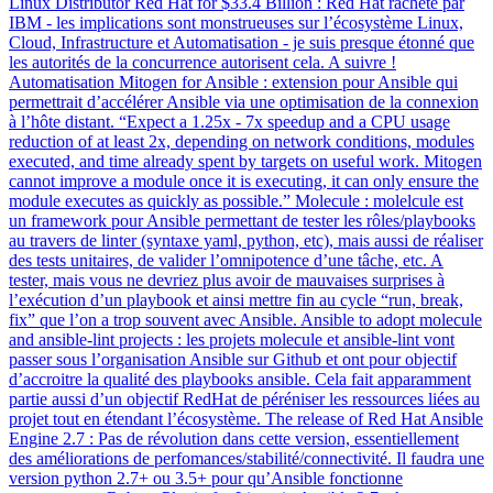
Linux Distributor Red Hat for $33.4 Billion : Red Hat racheté par
IBM - les implications sont monstrueuses sur l’écosystème Linux,
Cloud, Infrastructure et Automatisation - je suis presque étonné que
les autorités de la concurrence autorisent cela. A suivre !
Automatisation Mitogen for Ansible : extension pour Ansible qui
permettrait d’accélérer Ansible via une optimisation de la connexion
à l’hôte distant. “Expect a 1.25x - 7x speedup and a CPU usage
reduction of at least 2x, depending on network conditions, modules
executed, and time already spent by targets on useful work. Mitogen
cannot improve a module once it is executing, it can only ensure the
module executes as quickly as possible.” Molecule : molelcule est
un framework pour Ansible permettant de tester les rôles/playbooks
au travers de linter (syntaxe yaml, python, etc), mais aussi de réaliser
des tests unitaires, de valider l’omnipotence d’une tâche, etc. A
tester, mais vous ne devriez plus avoir de mauvaises surprises à
l’exécution d’un playbook et ainsi mettre fin au cycle “run, break,
fix” que l’on a trop souvent avec Ansible. Ansible to adopt molecule
and ansible-lint projects : les projets molecule et ansible-lint vont
passer sous l’organisation Ansible sur Github et ont pour objectif
d’accroitre la qualité des playbooks ansible. Cela fait apparamment
partie aussi d’un objectif RedHat de péréniser les ressources liées au
projet tout en étendant l’écosystème. The release of Red Hat Ansible
Engine 2.7 : Pas de révolution dans cette version, essentiellement
des améliorations de perfomances/stabilité/connectivité. Il faudra une
version python 2.7+ ou 3.5+ pour qu’Ansible fonctionne