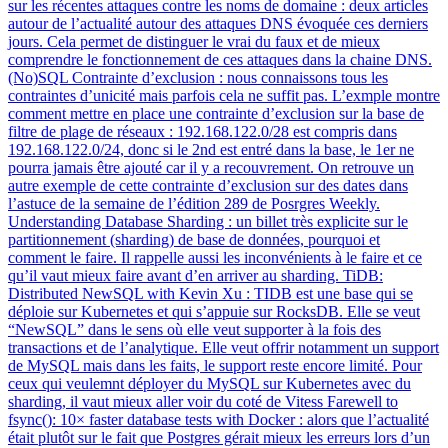
sur les récentes attaques contre les noms de domaine : deux articles
autour de l’actualité autour des attaques DNS évoquée ces derniers
jours. Cela permet de distinguer le vrai du faux et de mieux
comprendre le fonctionnement de ces attaques dans la chaine DNS.
(No)SQL Contrainte d’exclusion : nous connaissons tous les
contraintes d’unicité mais parfois cela ne suffit pas. L’exmple montre
comment mettre en place une contrainte d’exclusion sur la base de
filtre de plage de réseaux : 192.168.122.0/28 est compris dans
192.168.122.0/24, donc si le 2nd est entré dans la base, le 1er ne
pourra jamais être ajouté car il y a recouvrement. On retrouve un
autre exemple de cette contrainte d’exclusion sur des dates dans
l’astuce de la semaine de l’édition 289 de Posrgres Weekly.
Understanding Database Sharding : un billet très explicite sur le
partitionnement (sharding) de base de données, pourquoi et
comment le faire. Il rappelle aussi les inconvénients à le faire et ce
qu’il vaut mieux faire avant d’en arriver au sharding. TiDB:
Distributed NewSQL with Kevin Xu : TIDB est une base qui se
déploie sur Kubernetes et qui s’appuie sur RocksDB. Elle se veut
“NewSQL” dans le sens où elle veut supporter à la fois des
transactions et de l’analytique. Elle veut offrir notamment un support
de MySQL mais dans les faits, le support reste encore limité. Pour
ceux qui veulemnt déployer du MySQL sur Kubernetes avec du
sharding, il vaut mieux aller voir du coté de Vitess Farewell to
fsync(): 10× faster database tests with Docker : alors que l’actualité
était plutôt sur le fait que Postgres gérait mieux les erreurs lors d’un