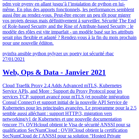
pdm voir pyenv en allant jusqu’à l’instalation de python en lui-
même. En plus des apports fonctionnels, les performances semblent
aussi être au rendez-vous. Peut-être encore un peu tôt pour migrer
vos projets dessus mais définitivement à surveiller. Sécurité The End
of Role-based Security and the Rise of Attribute-based Security : le
modèle des rôles est vite imparfait - un modèle basé sur les attributs
serait plus flexible et adapté ? Rendez-vous à la fin du mois prochain
pour une nouvelle édiiton.
pyinfra
ansible
python
pylyzer
uv
poetry
iot
sécurité
rbac
27/01/2021
Web, Ops & Data - Janvier 2021
Cloud Traefik Proxy 2.4 Adds Advanced mTLS, Kubernetes
Service APIs, and More : Support du Proxy Protocol pour les
services TCP, support avancé pour mTLS (et possible intégration
Consul Connect) et support initial de la nouvelle API Service de
Kubernetes pour les principales avancées. Le programme pour la 2.5
semble aussi alléchant : support HTTP/3, migration vers
networking/v1 de Kubernetes et une nouvelle documentation
(encore ?!). OVHcloud obtient le Visa de sécurité ANSSI pour sa
qualification SecNumCloud : OVHCloud obtient la certification
SecNumCloud de l’ANSSI pour sa solution “Hosted Private