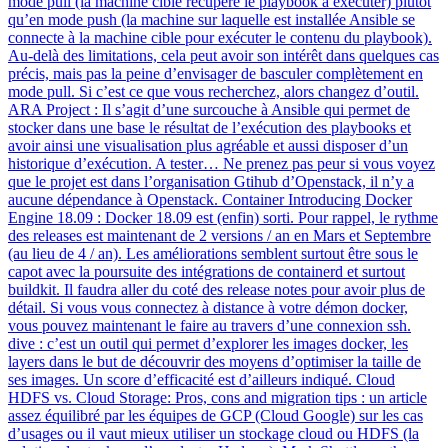
mode pull (la machine cible récupère le playbook à exécuter) plutôt
qu’en mode push (la machine sur laquelle est installée Ansible se
connecte à la machine cible pour exécuter le contenu du playbook).
Au-delà des limitations, cela peut avoir son intérêt dans quelques cas
précis, mais pas la peine d’envisager de basculer complètement en
mode pull. Si c’est ce que vous recherchez, alors changez d’outil.
ARA Project : Il s’agit d’une surcouche à Ansible qui permet de
stocker dans une base le résultat de l’exécution des playbooks et
avoir ainsi une visualisation plus agréable et aussi disposer d’un
historique d’exécution. A tester… Ne prenez pas peur si vous voyez
que le projet est dans l’organisation Gtihub d’Openstack, il n’y a
aucune dépendance à Openstack. Container Introducing Docker
Engine 18.09 : Docker 18.09 est (enfin) sorti. Pour rappel, le rythme
des releases est maintenant de 2 versions / an en Mars et Septembre
(au lieu de 4 / an). Les améliorations semblent surtout être sous le
capot avec la poursuite des intégrations de containerd et surtout
buildkit. Il faudra aller du coté des release notes pour avoir plus de
détail. Si vous vous connectez à distance à votre démon docker,
vous pouvez maintenant le faire au travers d’une connexion ssh.
dive : c’est un outil qui permet d’explorer les images docker, les
layers dans le but de découvrir des moyens d’optimiser la taille de
ses images. Un score d’efficacité est d’ailleurs indiqué. Cloud
HDFS vs. Cloud Storage: Pros, cons and migration tips : un article
assez équilibré par les équipes de GCP (Cloud Google) sur les cas
d’usages ou il vaut mieux utiliser un stockage cloud ou HDFS (la