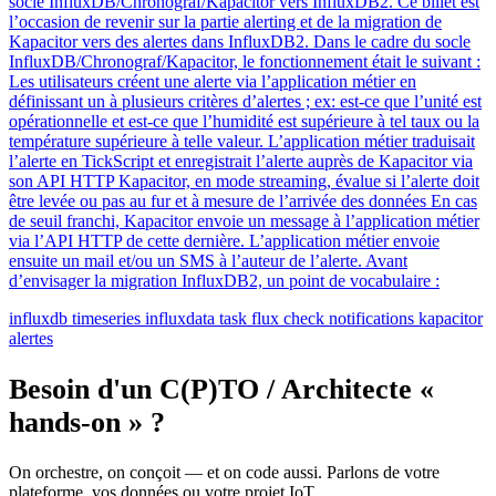
socle InfluxDB/Chronograf/Kapacitor vers InfluxDB2. Ce billet est
l’occasion de revenir sur la partie alerting et de la migration de
Kapacitor vers des alertes dans InfluxDB2. Dans le cadre du socle
InfluxDB/Chronograf/Kapacitor, le fonctionnement était le suivant :
Les utilisateurs créent une alerte via l’application métier en
définissant un à plusieurs critères d’alertes ; ex: est-ce que l’unité est
opérationnelle et est-ce que l’humidité est supérieure à tel taux ou la
température supérieure à telle valeur. L’application métier traduisait
l’alerte en TickScript et enregistrait l’alerte auprès de Kapacitor via
son API HTTP Kapacitor, en mode streaming, évalue si l’alerte doit
être levée ou pas au fur et à mesure de l’arrivée des données En cas
de seuil franchi, Kapacitor envoie un message à l’application métier
via l’API HTTP de cette dernière. L’application métier envoie
ensuite un mail et/ou un SMS à l’auteur de l’alerte. Avant
d’envisager la migration InfluxDB2, un point de vocabulaire :
influxdb
timeseries
influxdata
task
flux
check
notifications
kapacitor
alertes
Besoin d'un C(P)TO / Architecte «
hands-on » ?
On orchestre, on conçoit — et on code aussi. Parlons de votre
plateforme, vos données ou votre projet IoT.