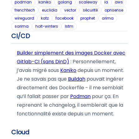
podman
kaniko
golang
scaleway
ia
aws
frenchtech
euclidia
vector
sécurité
opnsense
wireguard
katz
facebook
prophet
arima
sarima
holt-winters
lstm
CI/CD
Builder simplement des images Docker avec
Gitlab-CI (sans DinD)
: Personnellement,
j’avais migré sous
Kaniko
depuis un moment.
Je ne savais pas que
Buildah
pouvait ingérer
directement des Dockerfile - il me semblait
qu’il fallait passer par
Podman
pour ça. En
reprenant le changelog, il semblerait que la
fonctionnalité existe depuis un moment.
Cloud