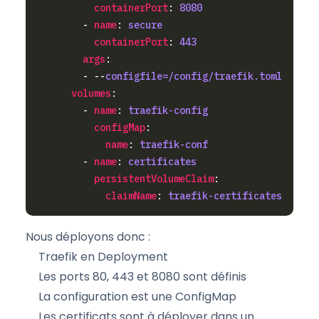
containerPort
: 
8080
        - 
name
: 
secure
containerPort
: 
443
args
        - --
configfile=/config/traefik.toml
volumes
        - 
name
: 
traefik-config
configMap
name
: 
traefik-conf
        - 
name
: 
certificates
persistentVolumeClaim
claimName
: 
traefik-certificates
Nous déployons donc :
Traefik en Deployment
Les ports 80, 443 et 8080 sont définis
La configuration est une ConfigMap
Les certificats sont à déployer dans un