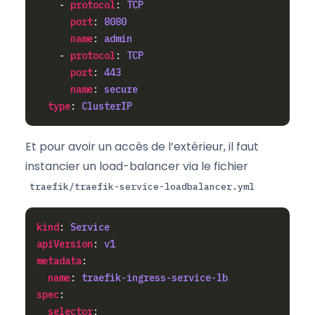
    - 
protocol
: 
TCP
port
: 
8080
name
: 
admin
    - 
protocol
: 
TCP
port
: 
443
name
: 
secure
type
: 
ClusterIP
Et pour avoir un accès de l’extérieur, il faut
instancier un load-balancer via le fichier
traefik/traefik-service-loadbalancer.yml
kind
: 
Service
apiVersion
: 
v1
metadata
name
: 
traefik-ingress-service-lb
spec
selector