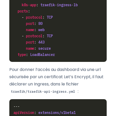
k8s-app
: 
traefik-ingress-lb
ports
    - 
protocol
: 
TCP
port
: 
80
name
: 
web
    - 
protocol
: 
TCP
port
: 
443
name
: 
secure
type
: 
LoadBalancer
Pour donner l’accès au dashboard via une url
sécurisée par un certificat Let’s Encrypt, il faut
déclarer un Ingress, dans le fichier
:
traefik/traefik-api-ingress.yml
apiVersion
: 
extensions/v1beta1