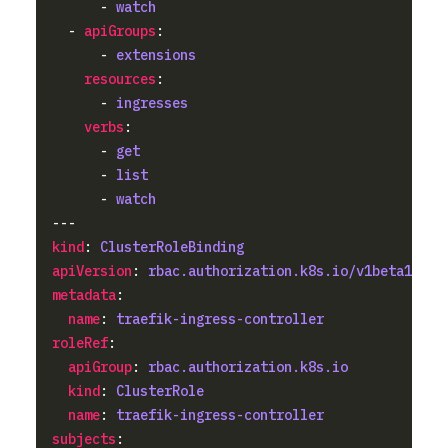
      - 
watch
  - 
apiGroups
      - 
extensions
resources
      - 
ingresses
verbs
      - 
get
      - 
list
      - 
watch
kind
: 
ClusterRoleBinding
apiVersion
: 
rbac.authorization.k8s.io/v1beta1
metadata
name
: 
traefik-ingress-controller
roleRef
apiGroup
: 
rbac.authorization.k8s.io
kind
: 
ClusterRole
name
: 
traefik-ingress-controller
subjects