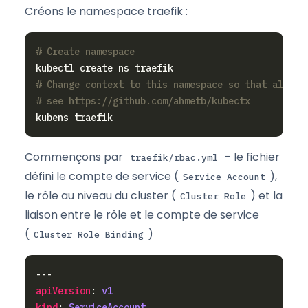
Créons le namespace traefik :
# Create namespace
# Change context to this namespace so that all co
# see https://github.com/ahmetb/kubectx
Commençons par
- le fichier
traefik/rbac.yml
défini le compte de service (
),
Service Account
le rôle au niveau du cluster (
) et la
Cluster Role
liaison entre le rôle et le compte de service
(
)
Cluster Role Binding
apiVersion
: 
v1
kind
: 
ServiceAccount