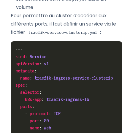
volume
Pour permettre au cluster d’accéder aux
différents ports, il faut définir un service via le
fichier
:
traefik-service-clusterip.yml
kind
: 
Service
apiVersion
: 
v1
metadata
name
: 
traefik-ingress-service-clusterip
spec
selector
k8s-app
: 
traefik-ingress-lb
ports
    - 
protocol
: 
TCP
port
: 
80
name
: 
web