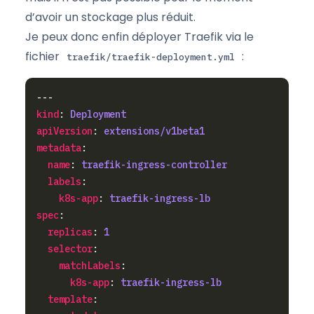
d’avoir un stockage plus réduit.
Je peux donc enfin déployer Traefik via le
fichier
:
traefik/traefik-deployment.yml
kind
: 
Deployment
apiVersion
: 
extensions/v1beta1
metadata
name
: 
traefik-ingress-controller
labels
k8s-app
: 
traefik-ingress-lb
spec
replicas
: 
1
selector
matchLabels
k8s-app
: 
traefik-ingress-lb
template