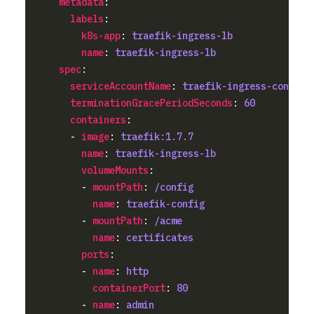
metadata
labels
k8s-app
: 
traefik-ingress-lb
name
: 
traefik-ingress-lb
spec
serviceAccountName
: 
traefik-ingress-control
terminationGracePeriodSeconds
: 
60
containers
      - 
image
: 
traefik:1.7.7
name
: 
traefik-ingress-lb
volumeMounts
        - 
mountPath
: 
/config
name
: 
traefik-config
        - 
mountPath
: 
/acme
name
: 
certificates
ports
        - 
name
: 
http
containerPort
: 
80
        - 
name
: 
admin