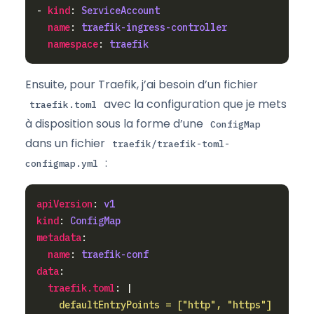
- 
kind
: 
ServiceAccount
name
: 
traefik-ingress-controller
namespace
: 
traefik
Ensuite, pour Traefik, j’ai besoin d’un fichier
avec la configuration que je mets
traefik.toml
à disposition sous la forme d’une
ConfigMap
dans un fichier
traefik/traefik-toml-
:
configmap.yml
apiVersion
: 
v1
kind
: 
ConfigMap
metadata
name
: 
traefik-conf
data
traefik.toml
: |