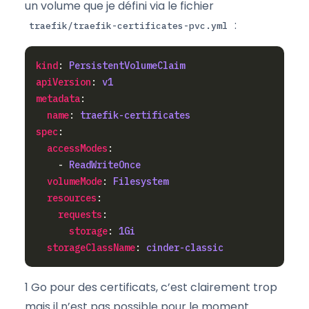
un volume que je défini via le fichier
:
traefik/traefik-certificates-pvc.yml
kind
: 
PersistentVolumeClaim
apiVersion
: 
v1
metadata
name
: 
traefik-certificates
spec
accessModes
    - 
ReadWriteOnce
volumeMode
: 
Filesystem
resources
requests
storage
: 
1Gi
storageClassName
: 
cinder-classic
1 Go pour des certificats, c’est clairement trop
mais il n’est pas possible pour le moment