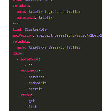
metadata
name
: 
traefik-ingress-controller
namespace
: 
traefik
kind
: 
ClusterRole
apiVersion
: 
rbac.authorization.k8s.io/v1beta1
metadata
name
: 
traefik-ingress-controller
rules
  - 
apiGroups
      - 
""
resources
      - 
services
      - 
endpoints
      - 
secrets
verbs
      - 
get
      - 
list