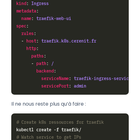
kind
: 
Ingress
metadata
name
: 
traefik-web-ui
spec
rules
  - 
host
: 
traefik.k8s.cerenit.fr
http
paths
      - 
path
: 
/
backend
serviceName
: 
traefik-ingress-service
servicePort
: 
admin
Il ne nous reste plus qu’à faire :
# Create k8s ressources for traefik
# Watch service to get IPs